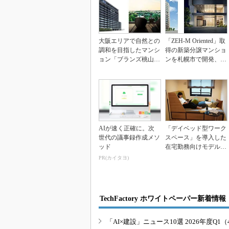
大阪エリアで自然との
「ZEH-M Oriented」取
調和を目指したマンシ
得の新築分譲マンショ
ョン「ブランズ桃山
ンを札幌市で開発、東
台」の開発に着手
急不動...
AIが速く正確に。次
「デイベッド型ワーク
世代の議事録作成メソ
スペース」を導入した
ッド
在宅勤務向けモデルル
ーム、東急不動産
PR(カイタヨ)
TechFactory ホワイトペーパー新着情報
「AI×建設」ニュース10選 2026年度Q1（