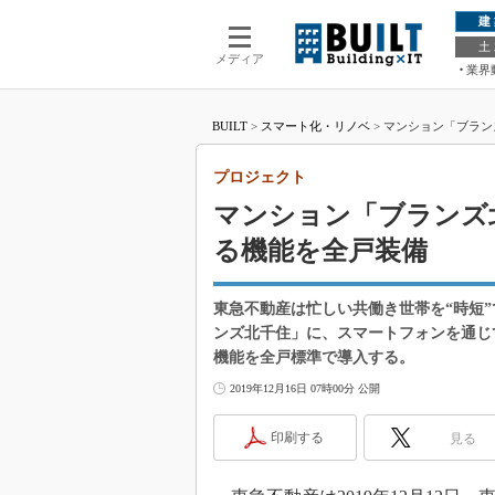
建
土
メディア
業界
BUILT
>
スマート化・リノベ
>
マンション「ブラン
プロジェクト
マンション「ブランズ
る機能を全戸装備
東急不動産は忙しい共働き世帯を“時短
ンズ北千住」に、スマートフォンを通じ
機能を全戸標準で導入する。
2019年12月16日 07時00分 公開
印刷する
見る