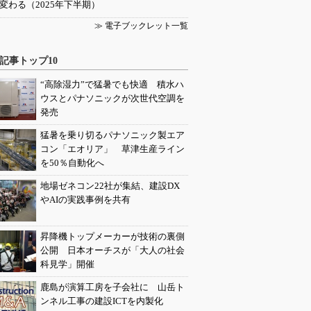
変わる（2025年下半期）
≫ 電子ブックレット一覧
記事トップ10
“高除湿力”で猛暑でも快適 積水ハ
ウスとパナソニックが次世代空調を
発売
猛暑を乗り切るパナソニック製エア
コン「エオリア」 草津生産ライン
を50％自動化へ
地場ゼネコン22社が集結、建設DX
やAIの実践事例を共有
昇降機トップメーカーが技術の裏側
公開 日本オーチスが「大人の社会
科見学」開催
鹿島が演算工房を子会社に 山岳ト
ンネル工事の建設ICTを内製化