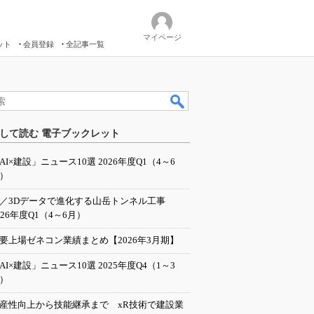
マイページ
ット
会員登録
全記事一覧
して読む 電子ブックレット
AI×建設」ニュース10選 2026年度Q1（4～6
）
I／3Dデータで進化する山岳トンネル工事
026年度Q1（4～6月）
要上場ゼネコン業績まとめ【2026年3月期】
AI×建設」ニュース10選 2025年度Q4（1～3
）
産性向上から技能継承まで xR技術で建設業