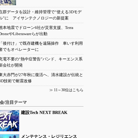
点群データを設計・維持管理で“使える3Dモデ
ル”に アイサンテクノロジーの新提案
熊本地震でドローン6社が災害支援、Terra
DroneやLiberawareらが出動
「後付け」で既存建機を遠隔操作 車いす利用
者でもオペレーターに
充電不要の“熱中症警告”バンド、キーエンス系
新会社が開発
東大赤門が27年秋に復活へ、清水建設が伝統と
3D技術で耐震改修
≫
11～30位はこちら
会/注目テーマ
建設Tech NEXT BREAK
メンテナンス・レジリエンス