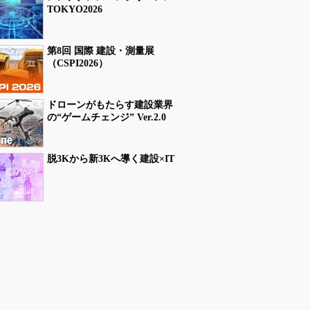
TOKYO2026
第8回 国際 建設・測量展
（CSPI2026）
ドローンがもたらす建設業界
の“ゲームチェンジ” Ver.2.0
脱3Kから新3Kへ導く建設×IT