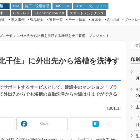
 築
施工・現場管理
BAS・FM
スマート化・リノベ
BIM
 木
CIM・GIS
スマートメンテナンス
i-Construction 2.0
動向
導入事例
製品動向
連載一覧
テーマ特集
展示会
ブックレ
Special
建設Tech NEXT BREAK
メンテナンス・レジリエンス
TOKYO2026
ズ北千住」に外出先から浴槽を洗浄する機能を全戸装備：プロジェクト
ドローンがもたらす建設業界の“ゲー
第8回 国際 建設・測量展
ムチェンジ” Ver.2.0
（CSPI2026）
脱3Kから新3Kへ導く建設×IT
第10回 JAPAN BUILD TOKYO－建
北千住」に外出先から浴槽を洗浄す
印刷
築・土木・不動産の先端技術展－
“Society5.0”時代のスマートビル
Japan Drone 2023
VR／ARが描くモノづくりのミライ
「
月
メンテナンス・レジリエンスOSAKA
2020
”でサポートするサービスとして、建設中のマンション「ブラ
A
日本 ものづくりワールド 2020
て外出先からでも浴槽の自動洗浄からお湯はりまでができる
2
メンテナンス・レジリエンスTOKYO
主
2019
[
BUILT
]
IGAS2018
「
Share
月
生