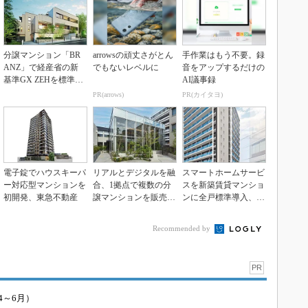
分譲マンション「BR
arrowsの頑丈さがとん
手作業はもう不要。録
ANZ」で経産省の新
でもないレベルに
音をアップするだけの
基準GX ZEHを標準
AI議事録
化、東急不動産
PR(arrows)
PR(カイタヨ)
電子錠でハウスキーパ
リアルとデジタルを融
スマートホームサービ
ー対応型マンションを
合、1拠点で複数の分
スを新築賃貸マンショ
初開発、東急不動産
譲マンションを販売
ンに全戸標準導入、東
東急不動産
京上野で東急不動産
が...
Recommended by
PR
4～6月）