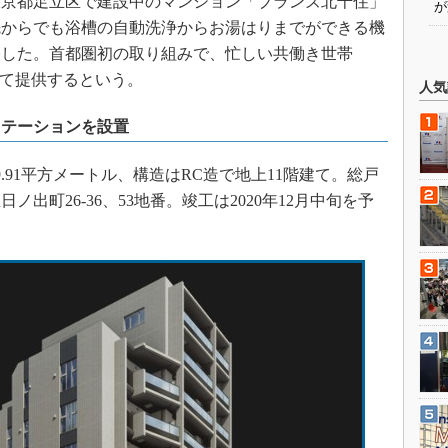
、東京都足立区で建設中のマンション「ブランズ北千住」
が
先からでも浴槽の自動洗浄からお湯はりまでができる機
表した。首都圏初の取り組みで、忙しい共働き世帯
して提供するという。
人気
ステーションを設置
.91平方メートル、構造はRC造で地上11階建て。総戸
出町26-36、53地番。竣工は2020年12月中旬を予