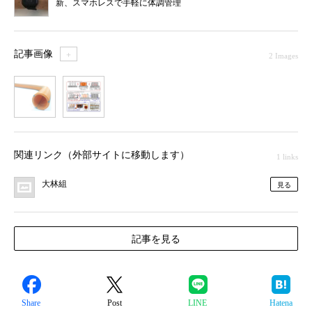
新、スマホレスで手軽に体調管理
記事画像
＋
2 Images
1
2
関連リンク（外部サイトに移動します）
1 links
大林組
見る
記事を見る
Share
Post
LINE
Hatena