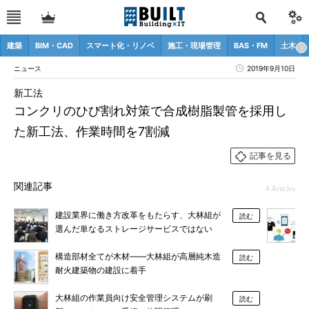
建築
BIM・CAD
スマート化・リノベ
施工・現場管理
BAS・FM
土木
ニュース
2019年9月10日
新工法
コンクリのひび割れ対策で合成樹脂製管を採用し
た新工法、作業時間を7割減
記事を見る
関連記事
4 Articles
建設業界に働き方改革をもたらす、大林組が
読む
選んだ単なるストレージサービスではない
「Box」
構造部材全てが木材――大林組が高層純木造
読む
耐火建築物の建設に着手
大林組の作業員向け安全管理システムが刷
読む