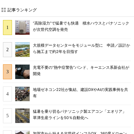
記事ランキング
“高除湿力”で猛暑でも快適 積水ハウスとパナソニック
が次世代空調を発売
大規模データセンターをモジュール型に 申請／設計か
ら施工まで約2年を目指す
充電不要の“熱中症警告”バンド、キーエンス系新会社が
開発
地場ゼネコン22社が集結、建設DXやAIの実践事例を共
有
猛暑を乗り切るパナソニック製エアコン「エオリア」
草津生産ラインを50％自動化へ
加賀市から始まる次世代インフラDX 360度ドローン