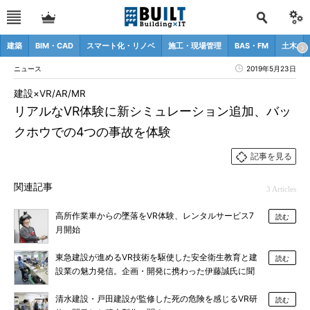
建築
BIM・CAD
スマート化・リノベ
施工・現場管理
BAS・FM
土木
ニュース
2019年5月23日
建設×VR/AR/MR
リアルなVR体験に新シミュレーション追加、バッ
クホウでの4つの事故を体験
記事を見る
関連記事
3 Articles
高所作業車からの墜落をVR体験、レンタルサービス7
読む
月開始
東急建設が進めるVR技術を駆使した安全衛生教育と建
読む
設業の魅力発信。企画・開発に携わった伊藤誠氏に聞
く
清水建設・戸田建設が監修した死の危険を感じるVR研
読む