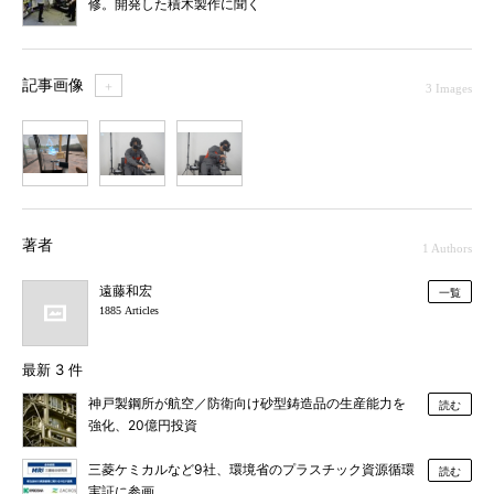
修。開発した積木製作に聞く
記事画像
＋
3 Images
1
2
3
著者
1 Authors
遠藤和宏
一覧
1885 Articles
最新 3 件
神戸製鋼所が航空／防衛向け砂型鋳造品の生産能力を
読む
強化、20億円投資
三菱ケミカルなど9社、環境省のプラスチック資源循環
読む
実証に参画