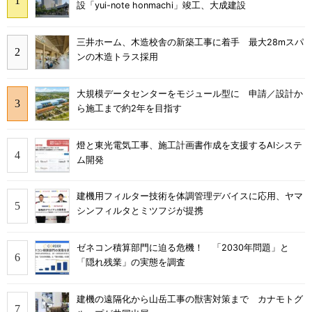
設「yui-note honmachi」竣工、大成建設
三井ホーム、木造校舎の新築工事に着手 最大28mスパ
ンの木造トラス採用
大規模データセンターをモジュール型に 申請／設計か
ら施工まで約2年を目指す
燈と東光電気工事、施工計画書作成を支援するAIシステ
ム開発
建機用フィルター技術を体調管理デバイスに応用、ヤマ
シンフィルタとミツフジが提携
ゼネコン積算部門に迫る危機！ 「2030年問題」と
「隠れ残業」の実態を調査
建機の遠隔化から山岳工事の獣害対策まで カナモトグ