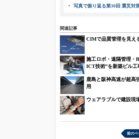
写真で振り返る第30回 震災対
関連記事
CIMで品質管理を見
施工ロボ・遠隔管理・B
ICT技術”を新築ビル
鹿島と阪神高速が超高
用
ウェアラブルで建設現
前のペ