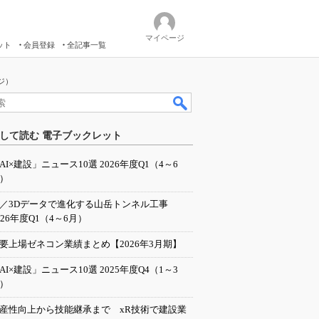
マイページ
ット
会員登録
全記事一覧
ジ）
して読む 電子ブックレット
AI×建設」ニュース10選 2026年度Q1（4～6
）
I／3Dデータで進化する山岳トンネル工事
026年度Q1（4～6月）
要上場ゼネコン業績まとめ【2026年3月期】
AI×建設」ニュース10選 2025年度Q4（1～3
）
産性向上から技能継承まで xR技術で建設業