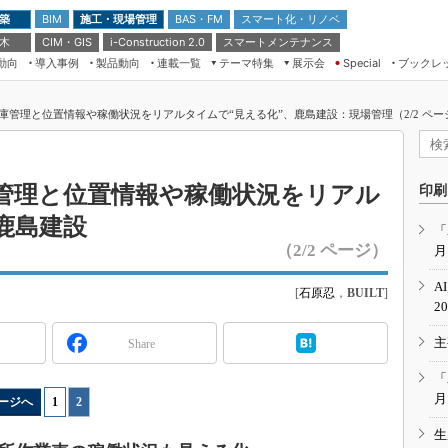
 築
施工・現場管理
BAS・FM
スマート化・リノベ
BIM
 木
CIM・GIS
スマートメンテナンス
i-Construction 2.0
動向
導入事例
製品動向
連載一覧
テーマ特集
展示会
ブックレ
Special
建設Tech NEXT BREAK
メンテナンス・レジリエンス
TOKYO2026
庫管理と位置情報や稼働状況をリアルタイムで“見える化”、鹿島建設：現場管理（2/2 ペー
ドローンがもたらす建設業界の“ゲー
第8回 国際 建設・測量展
ムチェンジ” Ver.2.0
（CSPI2026）
脱3Kから新3Kへ導く建設×IT
第10回 JAPAN BUILD TOKYO－建
管理と位置情報や稼働状況をリアル
印刷
築・土木・不動産の先端技術展－
“Society5.0”時代のスマートビル
鹿島建設
Japan Drone 2023
VR／ARが描くモノづくりのミライ
「
（2/2 ページ）
月
メンテナンス・レジリエンスOSAKA
2020
A
[
石原忍
，
BUILT
]
日本 ものづくりワールド 2020
2
メンテナンス・レジリエンスTOKYO
主
Share
2019
IGAS2018
「
月
ージへ
1
|
2
生