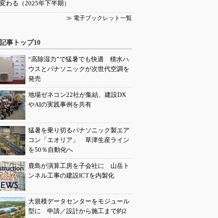
変わる（2025年下半期）
≫ 電子ブックレット一覧
記事トップ10
“高除湿力”で猛暑でも快適 積水ハ
ウスとパナソニックが次世代空調を
発売
地場ゼネコン22社が集結、建設DX
やAIの実践事例を共有
猛暑を乗り切るパナソニック製エア
コン「エオリア」 草津生産ライン
を50％自動化へ
鹿島が演算工房を子会社に 山岳ト
ンネル工事の建設ICTを内製化
大規模データセンターをモジュール
型に 申請／設計から施工まで約2