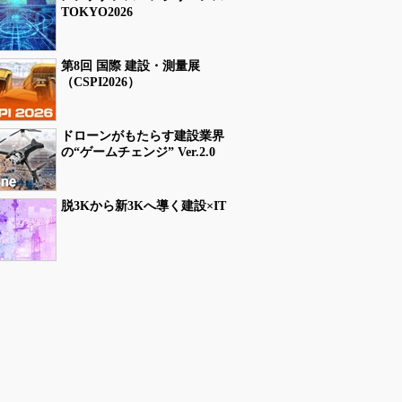
TOKYO2026
第8回 国際 建設・測量展
（CSPI2026）
ドローンがもたらす建設業界
の“ゲームチェンジ” Ver.2.0
脱3Kから新3Kへ導く建設×IT