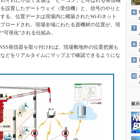
材それぞれに小型で安価な「ビーコン」と呼ばれる発信機
数を設置したゲートウェイ（受信機）と、信号のやりと
る。位置データは現場内に構築されたWi-Fiネット
ップロードされ、現場全域にわたる資機材の位置が、現
“可視化”される仕組み。
SS発信器を取り付ければ、現場敷地外の位置把握も
況などをリアルタイムにマップ上で確認できるようにな
展示