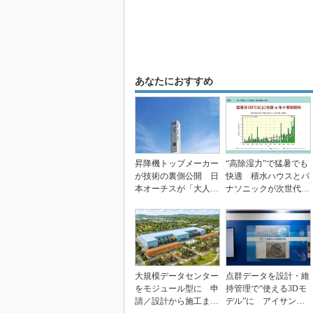
あなたにおすすめ
昇降機トップメーカー
“高除湿力”で猛暑でも
が技術の裏側公開 日
快適 積水ハウスとパ
本オーチスが「大人の
ナソニックが次世代空
社会科見学」開催
調を発売
大規模データセンター
点群データを設計・維
をモジュール型に 申
持管理で“使える3Dモ
請／設計から施工まで
デル”に アイサンテ