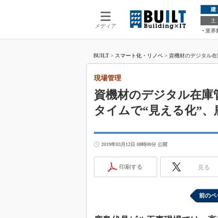
建
土
メディア
業界
BUILT
>
スマート化・リノベ
>
資機材のデジタル在
現場管理
資機材のデジタル在庫
タイムで“見える化”、
2019年03月12日 08時00分 公開
印刷する
見る
前のペ