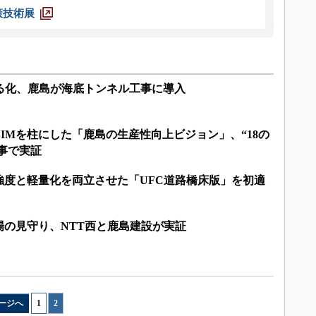
策技術展
える化、鹿島が海底トンネル工事に導入
IMを柱にした「鹿島の生産性向上ビジョン」、“18の
工事で実証
強度と軽量化を両立させた「UFC道路橋床版」を初適
場の見守り、NTT西と鹿島建設が実証
ージへ
1
|
2