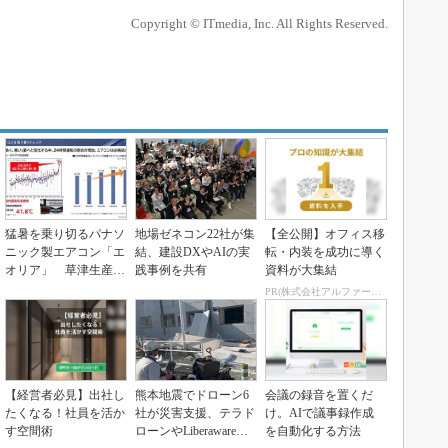
Copyright © ITmedia, Inc. All Rights Reserved.
猛暑を乗り切るパナソ
地場ゼネコン22社が集
【全公開】オフィス移
ニック製エアコン「エ
結、建設DXやAIの実
転・内装を成功に導く
オリア」 草津生産ラ
践事例を共有
資料が大集結
インを50％自動化へ
PR(株式会社アルファーテクノ)
【経営者必見】出社し
熊本地震でドローン6
会議の録音を置くだ
たくなる！社員を活か
社が災害支援、テラド
け。AIで議事録作成
す空間術
ローンやLiberawareら
を自動化する方法