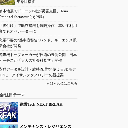
年を目指す
熊本地震でドローン6社が災害支援、Terra
DroneやLiberawareらが出動
「後付け」で既存建機を遠隔操作 車いす利用
者でもオペレーターに
充電不要の“熱中症警告”バンド、キーエンス系
新会社が開発
昇降機トップメーカーが技術の裏側公開 日本
オーチスが「大人の社会科見学」開催
点群データを設計・維持管理で“使える3Dモデ
ル”に アイサンテクノロジーの新提案
≫
11～30位はこちら
会/注目テーマ
建設Tech NEXT BREAK
メンテナンス・レジリエンス