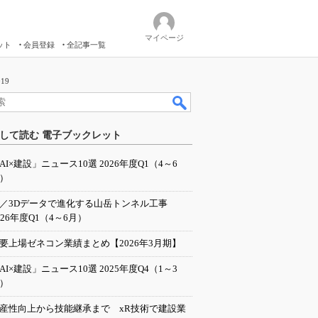
マイページ
ット
会員登録
全記事一覧
19
して読む 電子ブックレット
AI×建設」ニュース10選 2026年度Q1（4～6
）
I／3Dデータで進化する山岳トンネル工事
026年度Q1（4～6月）
要上場ゼネコン業績まとめ【2026年3月期】
AI×建設」ニュース10選 2025年度Q4（1～3
）
産性向上から技能継承まで xR技術で建設業