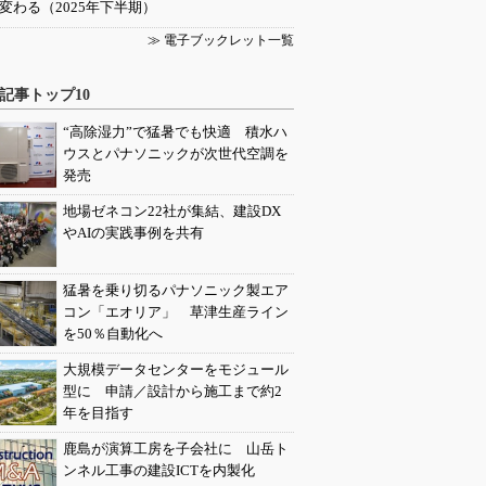
変わる（2025年下半期）
≫ 電子ブックレット一覧
記事トップ10
“高除湿力”で猛暑でも快適 積水ハ
ウスとパナソニックが次世代空調を
発売
地場ゼネコン22社が集結、建設DX
やAIの実践事例を共有
猛暑を乗り切るパナソニック製エア
コン「エオリア」 草津生産ライン
を50％自動化へ
大規模データセンターをモジュール
型に 申請／設計から施工まで約2
年を目指す
鹿島が演算工房を子会社に 山岳ト
ンネル工事の建設ICTを内製化