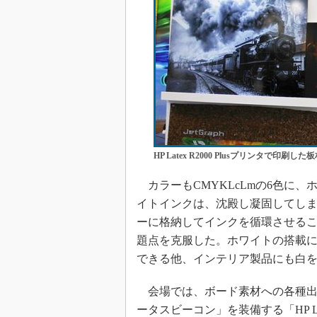
HP Latex R2000 Plusプリンタで印刷し
カラーもCMYKLcLmの6色に、
イトインクは、沈殿し凝固してし
ーに格納してインクを循環させる
題点を克服した。ホワイトの搭載
できる他、インテリア製品にも白
会場では、ボード素材への各種出
ータスビーコン」を装備する「HP L