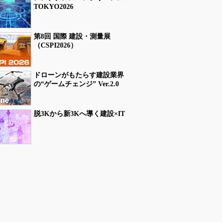
TOKYO2026
第8回 国際 建設・測量展
（CSPI2026）
ドローンがもたらす建設業界
の“ゲームチェンジ” Ver.2.0
脱3Kから新3Kへ導く建設×IT