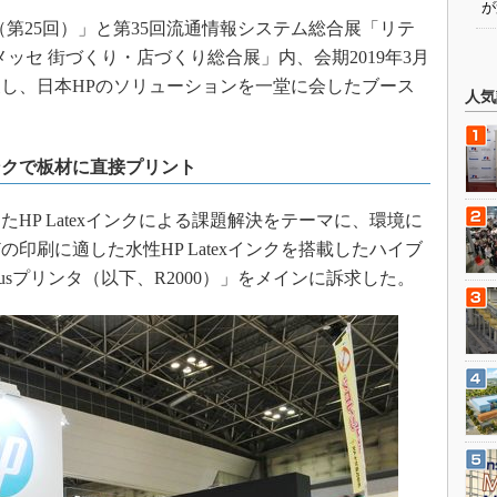
が
（第25回）」と第35回流通情報システム総合展「リテ
経メッセ 街づくり・店づくり総合展」内、会期2019年3月
展し、日本HPのソリューションを一堂に会したブース
人気
インクで板材に直接プリント
HP Latexインクによる課題解決をテーマに、環境に
印刷に適した水性HP Latexインクを搭載したハイブ
0 Plusプリンタ（以下、R2000）」をメインに訴求した。