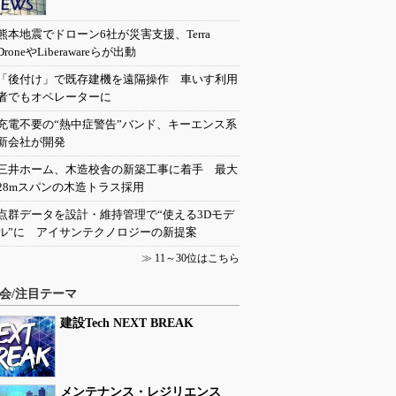
熊本地震でドローン6社が災害支援、Terra
DroneやLiberawareらが出動
「後付け」で既存建機を遠隔操作 車いす利用
者でもオペレーターに
充電不要の“熱中症警告”バンド、キーエンス系
新会社が開発
三井ホーム、木造校舎の新築工事に着手 最大
28mスパンの木造トラス採用
点群データを設計・維持管理で“使える3Dモデ
ル”に アイサンテクノロジーの新提案
≫
11～30位はこちら
会/注目テーマ
建設Tech NEXT BREAK
メンテナンス・レジリエンス