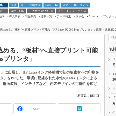
 築
施工・現場管理
BAS・FM
スマート化・リノベ
BIM
 木
CIM・GIS
スマートメンテナンス
i-Construction 2.0
動向
導入事例
製品動向
連載一覧
テーマ特集
展示会
ブックレ
Special
建設Tech NEXT BREAK
メンテナンス・レジリエンス
TOKYO2026
める、“板材”へ直接プリント可能な「HP Latex R2000 Plusプリンタ」：建築・建材展20
ドローンがもたらす建設業界の“ゲー
第8回 国際 建設・測量展
ムチェンジ” Ver.2.0
（CSPI2026）
脱3Kから新3Kへ導く建設×IT
第10回 JAPAN BUILD TOKYO－建
込める、“板材”へ直接プリント可能
印刷
築・土木・不動産の先端技術展－
“Society5.0”時代のスマートビル
 Plusプリンタ」
Japan Drone 2023
VR／ARが描くモノづくりのミライ
「
月
メンテナンス・レジリエンスOSAKA
2020
）」に出展し、HP Latexインク搭載機で初の板素材への印刷を
A
日本 ものづくりワールド 2020
usプリンタ」をPRした。環境に配慮された水性のLatexインクによる
2
、壁面装飾、インテリアなど、内装デザインの可能性を広げ
メンテナンス・レジリエンスTOKYO
主
2019
[
石原忍
，
BUILT
]
IGAS2018
「
月
Share
生