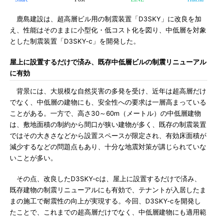
鹿島建設は、超高層ビル用の制震装置「D3SKY」に改良を加
え、性能はそのままに小型化・低コスト化を図り、中低層を対象
とした制震装置「D3SKY-c」を開発した。
屋上に設置するだけで済み、既存中低層ビルの制震リニューアル
に有効
背景には、大規模な自然災害の多発を受け、近年は超高層だけ
でなく、中低層の建物にも、安全性への要求は一層高まっている
ことがある。一方で、高さ30～60m（メートル）の中低層建物
は、敷地面積の制約から間口が狭い建物が多く、既存の制震装置
ではその大きさなどから設置スペースが限定され、有効床面積が
減少するなどの問題点もあり、十分な地震対策が講じられていな
いことが多い。
その点、改良したD3SKY-cは、屋上に設置するだけで済み、
既存建物の制震リニューアルにも有効で、テナントが入居したま
まの施工で耐震性の向上が実現する。今回、D3SKY-cを開発し
たことで、これまでの超高層だけでなく、中低層建物にも適用範