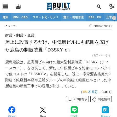
建築
BIM・CAD
スマート化・リノベ
施工・現場管理
BAS・FM
土木
ニュース
2019年1月28日
耐震・制震・免震
屋上に設置するだけ、中低層ビルにも範囲を広げ
た鹿島の制振装置「D3SKY-c」
（1/2 ページ）
鹿島建設は、超高層ビル向けの超大型制震装置「D3SKY（ディ
ースカイ）」を改良して、新たに中低層ビルを対象にコンパクト
で低コストの「D3SKY-c」を開発した。既に、宗家源吉兆庵の9
階建て銀座新本店や芝浦グループの10階建て銀座ビルといった中
層建築の新築工事での適用が決まっている。
[
石原忍
，BUILT]
PC用表示
関連情報
Share
Post
LINE
Hatena