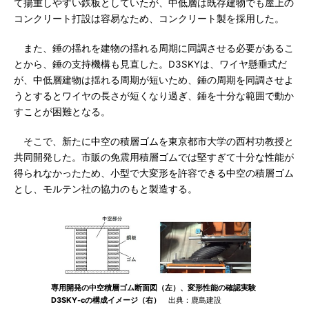
て揚重しやすい鉄板としていたが、中低層は既存建物でも屋上の
コンクリート打設は容易なため、コンクリート製を採用した。
また、錘の揺れを建物の揺れる周期に同調させる必要があるこ
とから、錘の支持機構も見直した。D3SKYは、ワイヤ懸垂式だ
が、中低層建物は揺れる周期が短いため、錘の周期を同調させよ
うとするとワイヤの長さが短くなり過ぎ、錘を十分な範囲で動か
すことが困難となる。
そこで、新たに中空の積層ゴムを東京都市大学の西村功教授と
共同開発した。市販の免震用積層ゴムでは堅すぎて十分な性能が
得られなかったため、小型で大変形を許容できる中空の積層ゴム
とし、モルテン社の協力のもと製造する。
専用開発の中空積層ゴム断面図（左）、変形性能の確認実験
D3SKY-cの構成イメージ（右）
出典：鹿島建設