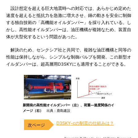
設計想定を超える巨大地震時への対応では、あらかじめ定めた
速度を超えると抵抗力を急激に増大させ、錘の動きを安全に制御
する独自技術の「高機能オイルダンパー」を採り入れている。し
かし、高性能オイルダンパーは、油圧機構が複雑なため、装置自
体が大型化するという問題があった。
解決のため、センクシア社と共同で、複雑な油圧機構と同等の
性能は保持しながら、シンプルな制御バルブを開発。この新型オ
イルダンパーは、超高層用D3SKYにも適用することができる。
新開発の高性能オイルダンパー（左）、荷重―速度関係のイ
メージ（右）
出典：鹿島建設
D3SKY-cの制震の仕組みは？