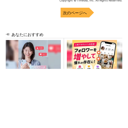
Copyright © ITmedia, Inc. All Rights Reserved.
次のページへ
あなたにおすすめ
SNSアカウントを着実に成
SNSアカウントを着実に成
長。実はみんなココ使ってま
長。実はみんなココ使ってま
す。
す。
PR(Dreaw合同会社)
PR(Dreaw合同会社)
昇降機トップメーカーが技術の裏側公開 日本
オーチスが「大人の社会科見学」開催