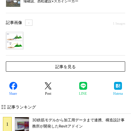
場確認、西松建設×スカイシーカー
記事画像
＋
1 Images
1
記事を見る
Share
Post
LINE
Hatena
記事ランキング
3D鉄筋モデルから加工用データまで連携、構造設計事
務所が開発したRevitアドイン