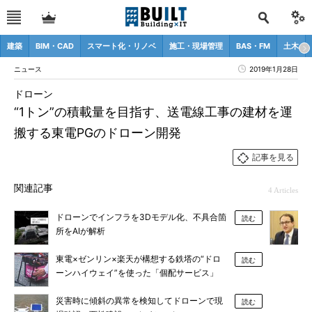
建築
BIM・CAD
スマート化・リノベ
施工・現場管理
BAS・FM
土木
ニュース
2019年1月28日
ドローン
“1トン”の積載量を目指す、送電線工事の建材を運
搬する東電PGのドローン開発
記事を見る
関連記事
4 Articles
ドローンでインフラを3Dモデル化、不具合箇
読む
所をAIが解析
東電×ゼンリン×楽天が構想する鉄塔の“ドロ
読む
ーンハイウェイ”を使った「個配サービス」
災害時に傾斜の異常を検知してドローンで現
読む