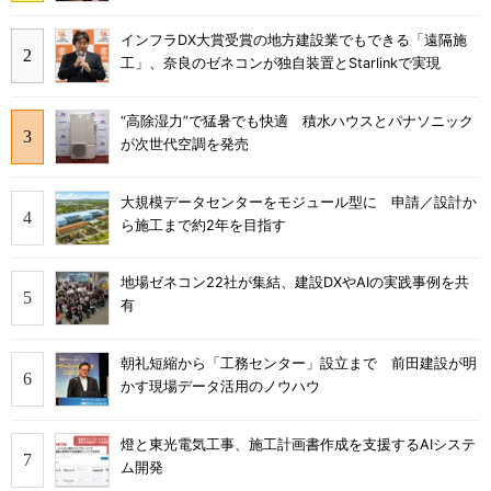
インフラDX大賞受賞の地方建設業でもできる「遠隔施
工」、奈良のゼネコンが独自装置とStarlinkで実現
“高除湿力”で猛暑でも快適 積水ハウスとパナソニック
が次世代空調を発売
大規模データセンターをモジュール型に 申請／設計か
ら施工まで約2年を目指す
地場ゼネコン22社が集結、建設DXやAIの実践事例を共
有
朝礼短縮から「工務センター」設立まで 前田建設が明
かす現場データ活用のノウハウ
燈と東光電気工事、施工計画書作成を支援するAIシステ
ム開発