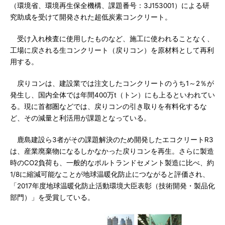
（環境省、環境再生保全機構、課題番号：3J153001）による研
究助成を受けて開発された超低炭素コンクリート。
受け入れ検査に使用したものなど、施工に使われることなく、
工場に戻される生コンクリート（戻りコン）を原材料として再利
用する。
戻りコンは、建設業では注文したコンクリートのうち1～2％が
発生し、国内全体では年間400万t（トン）にも上るといわれてい
る。現に首都圏などでは、戻りコンの引き取りを有料化するな
ど、その減量と利活用が課題となっている。
鹿島建設ら3者がその課題解決のため開発したエコクリートR3
は、産業廃棄物になるしかなかった戻りコンを再生。さらに製造
時のCO2負荷も、一般的なポルトランドセメント製造に比べ、約
1/8に縮減可能なことが地球温暖化防止につながると評価され、
「2017年度地球温暖化防止活動環境大臣表彰（技術開発・製品化
部門）」を受賞している。