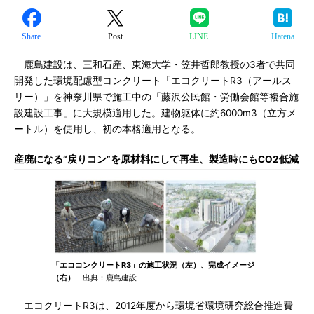
Share
Post
LINE
Hatena
鹿島建設は、三和石産、東海大学・笠井哲郎教授の3者で共同
開発した環境配慮型コンクリート「エコクリートR3（アールス
リー）」を神奈川県で施工中の「藤沢公民館・労働会館等複合施
設建設工事」に大規模適用した。建物躯体に約6000m3（立方メ
ートル）を使用し、初の本格適用となる。
産廃になる“戻りコン”を原材料にして再生、製造時にもCO2低減
「エココンクリートR3」の施工状況（左）、完成イメージ
（右）
出典：鹿島建設
エコクリートR3は、2012年度から環境省環境研究総合推進費