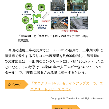
「Cem R3」と「エコクリートR3」の適用シナリオ
出典：
鹿島建設
今回の適用工事の試算では、6000m3の使用で、工事期間中に
藤沢市で発生する戻りコンの廃棄量を約600t削減し、製造時の
CO2排出量は、一般的なコンクリートに比べ約480tカットしたこ
とになる。この数字は、樹齢40年の人工スギの森54.5ha（ヘク
タール）で、1年間に吸収される量に相当するという。
「エコクリートR3」もラインアップの一つ。エ
コクリートシリーズとは？
Copyright © ITmedia, Inc. All Rights Reserved.
次のページへ