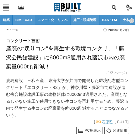
建築
BIM・CAD
スマート化・リノベ
施工・現場管理
BAS・FM
土木
ニュース
2019年1月21日
コンクリート技術
産廃の“戻りコン”を再生する環境コンクリ、「藤
沢公民館建設」に6000m3適用され藤沢市内の廃
棄量600tも削減！
（1/2 ページ）
鹿島建設、三和石産、東海大学が共同で開発した環境配慮型コン
クリート「エコクリートR3」が、神奈川県・藤沢市で建設が進
む複合施設建設工事の建物躯体に6000m3適用された。産廃とな
るしかない施工で使用できない生コンを再利用するため、藤沢市
内で発生する生コンの廃棄量を約600t削減することにつながると
いう。
[
石原忍
，BUILT]
PC用表示
関連情報