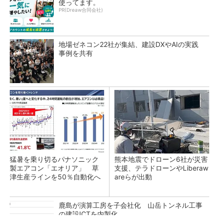
使ってます。
PR(Dreaw合同会社)
地場ゼネコン22社が集結、建設DXやAIの実践
事例を共有
猛暑を乗り切るパナソニック
熊本地震でドローン6社が災害
製エアコン「エオリア」 草
支援、テラドローンやLiberaw
津生産ラインを50％自動化へ
areらが出動
鹿島が演算工房を子会社化 山岳トンネル工事
の建設ICTを内製化