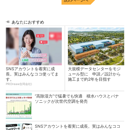
あなたにおすすめ
SNSアカウントを着実に成
大規模データセンターをモジ
長。実はみんなココ使ってま
ュール型に 申請／設計から
す。
施工まで約2年を目指す
PR(Dreaw合同会社)
“高除湿力”で猛暑でも快適 積水ハウスとパナ
ソニックが次世代空調を発売
SNSアカウントを着実に成長。実はみんなココ