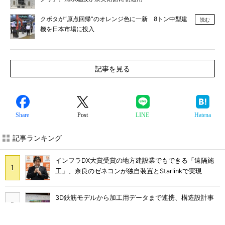
クボタが“原点回帰”のオレンジ色に一新 8トン中型建
読む
機を日本市場に投入
記事を見る
Share
Post
LINE
Hatena
記事ランキング
インフラDX大賞受賞の地方建設業でもできる「遠隔施
工」、奈良のゼネコンが独自装置とStarlinkで実現
3D鉄筋モデルから加工用データまで連携、構造設計事
務所が開発したRevitアドイン