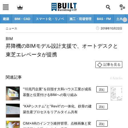
建築
BIM・CAD
スマート化・リノベ
施工・現場管理
BAS・FM
土木
ニュース
2018年10月22日
BIM
昇降機のBIMモデル設計支援で、オートデスクと
東芝エレベータが提携
記事を見る
関連記事
4 Articles
“10兆円企業”を目指す大和ハウス工業が成長
読む
基盤と位置付けるBIMへの取り組み
“KAPシステム”と“Revit”の一体化、鉄骨の建
読む
築生産プロセスをリアルタイム共有
CIM×ARのインフラ維持管理、点検画像と変
読む