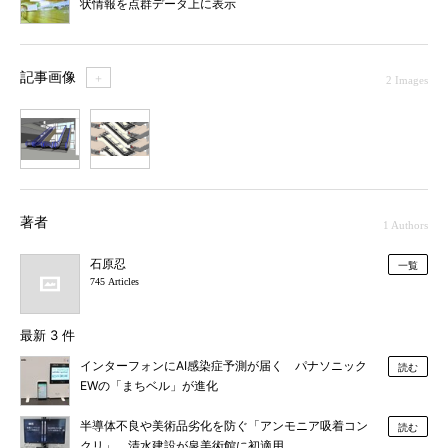
状情報を点群データ上に表示
記事画像
＋
2 Images
1
2
著者
1 Authors
石原忍
一覧
745 Articles
最新 3 件
インターフォンにAI感染症予測が届く パナソニック
読む
EWの「まちベル」が進化
半導体不良や美術品劣化を防ぐ「アンモニア吸着コン
読む
クリ」、清水建設が泉美術館に初適用