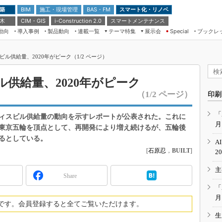
 築
施工・現場管理
BAS・FM
スマート化・リノベ
BIM
 木
CIM・GIS
スマートメンテナンス
i-Construction 2.0
動向
導入事例
製品動向
連載一覧
テーマ特集
展示会
ブックレ
Special
建設Tech NEXT BREAK
メンテナンス・レジリエンス
TOKYO2026
ビル供給量、2020年がピーク（1/2 ページ）
ドローンがもたらす建設業界の“ゲー
第8回 国際 建設・測量展
ムチェンジ” Ver.2.0
（CSPI2026）
ル供給量、2020年がピーク
脱3Kから新3Kへ導く建設×IT
第10回 JAPAN BUILD TOKYO－建
（1/2 ページ）
印刷
築・土木・不動産の先端技術展－
“Society5.0”時代のスマートビル
Japan Drone 2023
VR／ARが描くモノづくりのミライ
「
フィスビル供給量の動向を示すレポートが公表された。これに
月
メンテナンス・レジリエンスOSAKA
の東京五輪を頂点として、再開発により増え続けるが、五輪後
2020
るとしている。
A
日本 ものづくりワールド 2020
[
石原忍
，
BUILT
]
2
メンテナンス・レジリエンスTOKYO
主
2019
Share
IGAS2018
「
月
です。会員登録すると全てご覧いただけます。
生