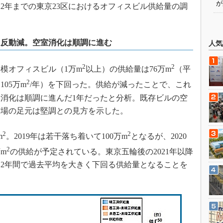
が
022年までの東京23区におけるオフィスビル供給量の調
は反動減。空室消化は順調に進む
人気
2
2
規模オフィスビル（1万m
以上）の供給量は76万m
（平
2
05万m
/年）を下回った。供給が減ったことで、これ
消化は順調に進んだ1年だったと分析。既存ビルの空
市場の足元は堅調との見方を示した。
2
2
m
。2019年は若干落ち着いて100万m
となるが、2020
2
m
の供給が予定されている。東京五輪後の2021年以降
2年間で過去平均を大きく下回る供給量となることを