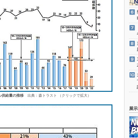
ル供給量の推移
出典：森トラスト （クリックで拡大）
展示