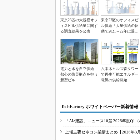
東京23区の大規模オフ
東京23区のオフィスビ
ィスビル供給量に関す
ル供給「大量供給の反
る調査結果を公表
動で2021～22年は過去
半分まで大幅...
電力と水を自立供給、
六本木ヒルズ森タワー
都心の防災拠点を担う
で再生可能エネルギー
新型ビル
電気の供給開始
TechFactory ホワイトペーパー新着情報
「AI×建設」ニュース10選 2026年度Q1（
上場主要ゼネコン業績まとめ【2026年3