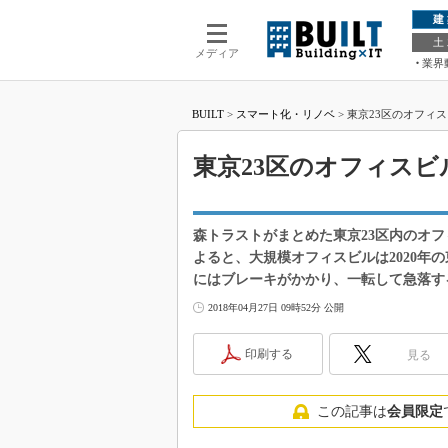
建
土
メディア
業界
BUILT
>
スマート化・リノベ
>
東京23区のオフィス
東京23区のオフィスビ
森トラストがまとめた東京23区内のオ
よると、大規模オフィスビルは2020年
にはブレーキがかかり、一転して急落す
2018年04月27日 09時52分 公開
印刷する
見る
この記事は
会員限定