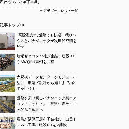
変わる（2025年下半期）
≫ 電子ブックレット一覧
記事トップ10
“高除湿力”で猛暑でも快適 積水ハ
ウスとパナソニックが次世代空調を
発売
地場ゼネコン22社が集結、建設DX
やAIの実践事例を共有
大規模データセンターをモジュール
型に 申請／設計から施工まで約2
年を目指す
猛暑を乗り切るパナソニック製エア
コン「エオリア」 草津生産ライン
を50％自動化へ
鹿島が演算工房を子会社に 山岳ト
ンネル工事の建設ICTを内製化