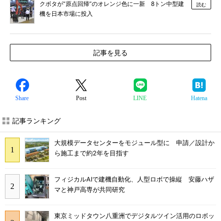
クボタが“原点回帰”のオレンジ色に一新 8トン中型建
読む
機を日本市場に投入
記事を見る
Share
Post
LINE
Hatena
記事ランキング
大規模データセンターをモジュール型に 申請／設計か
ら施工まで約2年を目指す
フィジカルAIで建機自動化、人型ロボで操縦 安藤ハザ
マと神戸高専が共同研究
東京ミッドタウン八重洲でデジタルツイン活用のロボッ