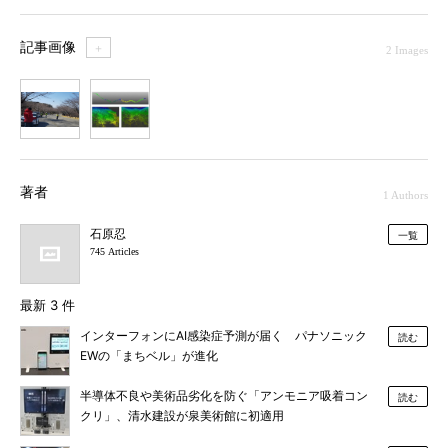
記事画像
＋
2 Images
1
2
著者
1 Authors
石原忍
一覧
745 Articles
最新 3 件
インターフォンにAI感染症予測が届く パナソニック
読む
EWの「まちベル」が進化
半導体不良や美術品劣化を防ぐ「アンモニア吸着コン
読む
クリ」、清水建設が泉美術館に初適用