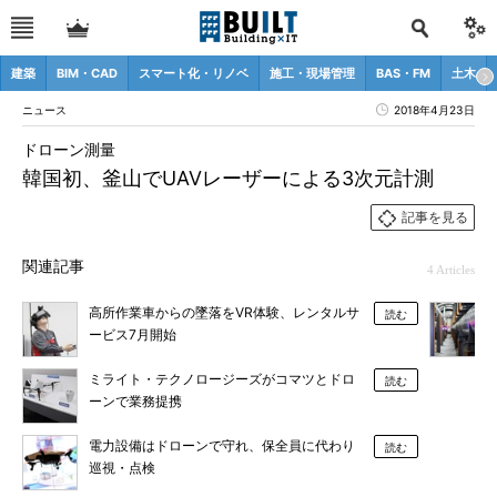
建築
BIM・CAD
スマート化・リノベ
施工・現場管理
BAS・FM
土木
ニュース
2018年4月23日
ドローン測量
韓国初、釜山でUAVレーザーによる3次元計測
記事を見る
関連記事
4 Articles
高所作業車からの墜落をVR体験、レンタルサ
読む
ービス7月開始
ミライト・テクノロージーズがコマツとドロ
読む
ーンで業務提携
電力設備はドローンで守れ、保全員に代わり
読む
巡視・点検