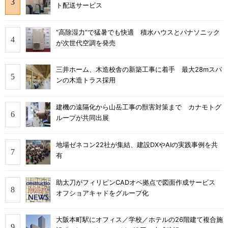
ト配送サービス
“高除湿力”で猛暑でも快適 積水ハウスとパナソニック
が次世代空調を発売
三井ホーム、木造校舎の新築工事に着手 最大28mスパ
ンの木造トラス採用
建機の遠隔化から山岳工事の獣害対策まで カナモトグ
ループが共同出展
地場ゼネコン22社が集結、建設DXやAIの実践事例を共
有
助太刀がフィリピンCADオペ拠点で図面作成サービス
オフショアキャドをグループ化
大阪本町駅にオフィス／学校／ホテルの26階建て複合施