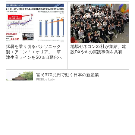
猛暑を乗り切るパナソニック
地場ゼネコン22社が集結、建
製エアコン「エオリア」 草
設DXやAIの実践事例を共有
津生産ラインを50％自動化へ
官民370兆円で動く日本の新産業
PR(Blue Lab)
大規模データセンターをモジュール型に 申請
／設計から施工まで約2年を目指す