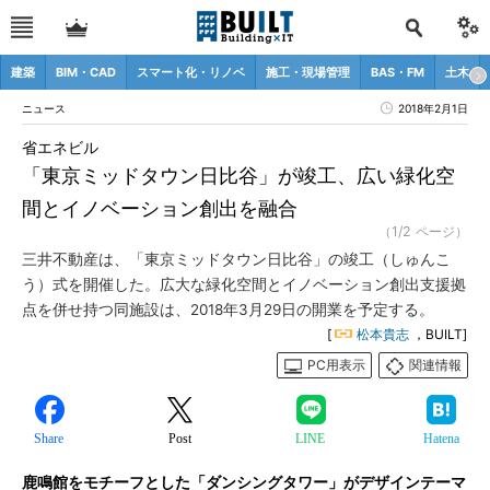
建築
BIM・CAD
スマート化・リノベ
施工・現場管理
BAS・FM
土木
ニュース
2018年2月1日
省エネビル
「東京ミッドタウン日比谷」が竣工、広い緑化空
間とイノベーション創出を融合
（1/2 ページ）
三井不動産は、「東京ミッドタウン日比谷」の竣工（しゅんこ
う）式を開催した。広大な緑化空間とイノベーション創出支援拠
点を併せ持つ同施設は、2018年3月29日の開業を予定する。
[
松本貴志
，BUILT]
PC用表示
関連情報
Share
Post
LINE
Hatena
鹿鳴館をモチーフとした「ダンシングタワー」がデザインテーマ