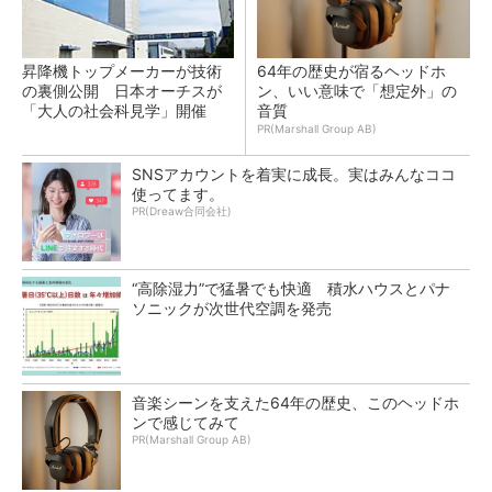
昇降機トップメーカーが技術
64年の歴史が宿るヘッドホ
の裏側公開 日本オーチスが
ン、いい意味で「想定外」の
「大人の社会科見学」開催
音質
PR(Marshall Group AB)
SNSアカウントを着実に成長。実はみんなココ
使ってます。
PR(Dreaw合同会社)
“高除湿力”で猛暑でも快適 積水ハウスとパナ
ソニックが次世代空調を発売
音楽シーンを支えた64年の歴史、このヘッドホ
ンで感じてみて
PR(Marshall Group AB)