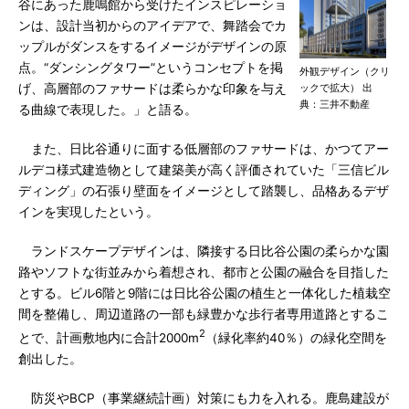
谷にあった鹿鳴館から受けたインスピレーショ
ンは、設計当初からのアイデアで、舞踏会でカ
ップルがダンスをするイメージがデザインの原
点。“ダンシングタワー”というコンセプトを掲
外観デザイン（クリ
げ、高層部のファサードは柔らかな印象を与え
ックで拡大） 出
典：三井不動産
る曲線で表現した。」と語る。
また、日比谷通りに面する低層部のファサードは、かつてアー
ルデコ様式建造物として建築美が高く評価されていた「三信ビル
ディング」の石張り壁面をイメージとして踏襲し、品格あるデザ
インを実現したという。
ランドスケープデザインは、隣接する日比谷公園の柔らかな園
路やソフトな街並みから着想され、都市と公園の融合を目指した
とする。ビル6階と9階には日比谷公園の植生と一体化した植栽空
間を整備し、周辺道路の一部も緑豊かな歩行者専用道路とするこ
2
とで、計画敷地内に合計2000m
（緑化率約40％）の緑化空間を
創出した。
防災やBCP（事業継続計画）対策にも力を入れる。鹿島建設が