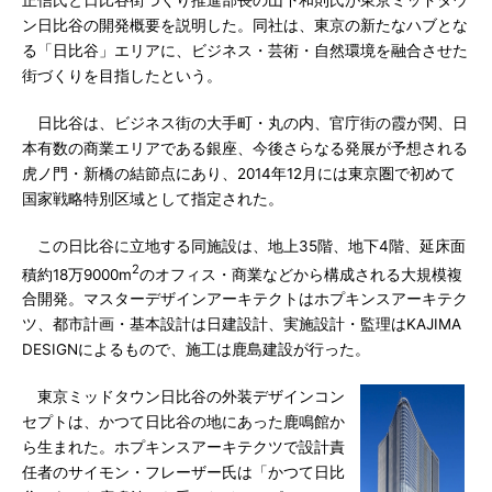
ン日比谷の開発概要を説明した。同社は、東京の新たなハブとな
る「日比谷」エリアに、ビジネス・芸術・自然環境を融合させた
街づくりを目指したという。
日比谷は、ビジネス街の大手町・丸の内、官庁街の霞が関、日
本有数の商業エリアである銀座、今後さらなる発展が予想される
虎ノ門・新橋の結節点にあり、2014年12月には東京圏で初めて
国家戦略特別区域として指定された。
この日比谷に立地する同施設は、地上35階、地下4階、延床面
2
積約18万9000m
のオフィス・商業などから構成される大規模複
合開発。マスターデザインアーキテクトはホプキンスアーキテク
ツ、都市計画・基本設計は日建設計、実施設計・監理はKAJIMA
DESIGNによるもので、施工は鹿島建設が行った。
東京ミッドタウン日比谷の外装デザインコン
セプトは、かつて日比谷の地にあった鹿鳴館か
ら生まれた。ホプキンスアーキテクツで設計責
任者のサイモン・フレーザー氏は「かつて日比