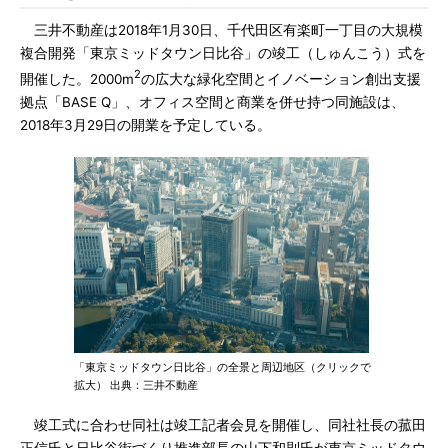
三井不動産は2018年1月30日、千代田区有楽町一丁目の大規模
複合開発「東京ミッドタウン日比谷」の竣工（しゅんこう）式を
2
開催した。2000m
の広大な緑化空間とイノベーション創出支援
拠点「BASE Q」、オフィス空間と商業を併せ持つ同施設は、
2018年3月29日の開業を予定している。
「東京ミッドタウン日比谷」の全景と周辺地区（クリックで
拡大） 出典：三井不動産
竣工式に合わせ同社は竣工記者会見を開催し、同社社長の菰田
正信氏と日比谷街づくり推進部長の山下和則氏が東京ミッドタウ