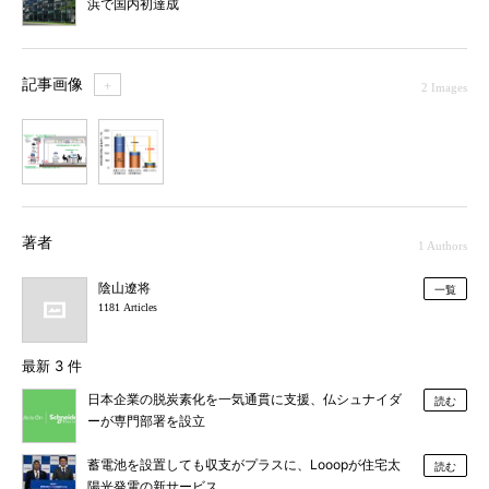
浜で国内初達成
記事画像
＋
2 Images
1
2
著者
1 Authors
陰山遼将
一覧
1181 Articles
最新 3 件
日本企業の脱炭素化を一気通貫に支援、仏シュナイダ
読む
ーが専門部署を設立
蓄電池を設置しても収支がプラスに、Looopが住宅太
読む
陽光発電の新サービス