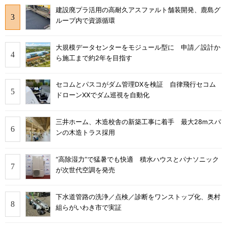
建設廃プラ活用の高耐久アスファルト舗装開発、鹿島グ
ループ内で資源循環
大規模データセンターをモジュール型に 申請／設計か
ら施工まで約2年を目指す
セコムとパスコがダム管理DXを検証 自律飛行セコム
ドローンXXでダム巡視を自動化
三井ホーム、木造校舎の新築工事に着手 最大28mスパ
ンの木造トラス採用
“高除湿力”で猛暑でも快適 積水ハウスとパナソニック
が次世代空調を発売
下水道管路の洗浄／点検／診断をワンストップ化、奥村
組らがいわき市で実証