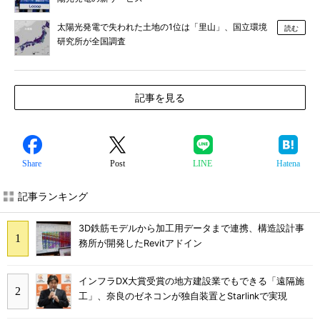
太陽光発電で失われた土地の1位は「里山」、国立環境
読む
研究所が全国調査
記事を見る
Share
Post
LINE
Hatena
記事ランキング
3D鉄筋モデルから加工用データまで連携、構造設計事
務所が開発したRevitアドイン
インフラDX大賞受賞の地方建設業でもできる「遠隔施
工」、奈良のゼネコンが独自装置とStarlinkで実現