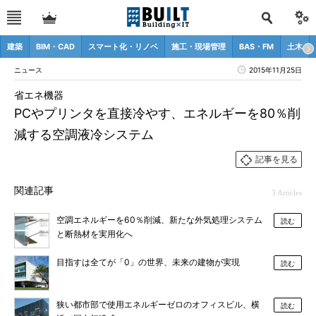
建築
BIM・CAD
スマート化・リノベ
施工・現場管理
BAS・FM
土木
ニュース
2015年11月25日
省エネ機器
PCやプリンタを直接冷やす、エネルギーを80％削
減する空調液冷システム
記事を見る
関連記事
3 Articles
空調エネルギーを60％削減、新たな外気処理システム
読む
と断熱材を実用化へ
目指すは全てが「0」の世界、未来の建物が実現
読む
狭い都市部で使用エネルギーゼロのオフィスビル、横
読む