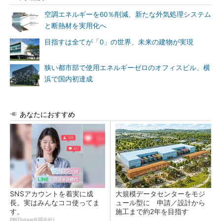
空調エネルギーを60％削減、新たな外気処理システム
と断熱材を実用化へ
目指すは全てが「0」の世界、未来の建物が実現
狭い都市部で使用エネルギーゼロのオフィスビル、横
浜で国内初達成
あなたにおすすめ
SNSアカウントを着実に成
大規模データセンターをモジ
長。実はみんなココ使ってま
ュール型に 申請／設計から
す。
施工まで約2年を目指す
PR(Dreaw合同会社)