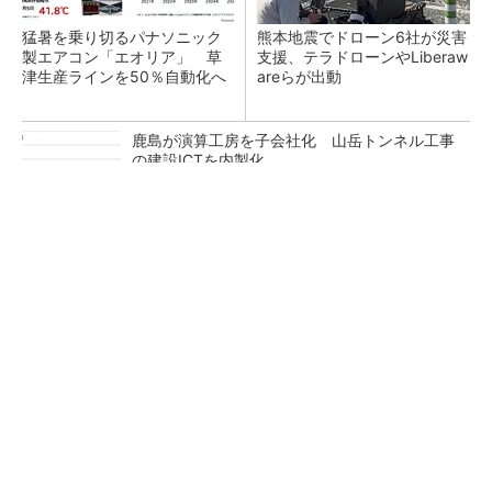
猛暑を乗り切るパナソニック
熊本地震でドローン6社が災害
製エアコン「エオリア」 草
支援、テラドローンやLiberaw
津生産ラインを50％自動化へ
areらが出動
鹿島が演算工房を子会社化 山岳トンネル工事
の建設ICTを内製化
充電不要の“熱中症警告”バンド、キーエンス系
新会社が開発
昇降機トップメーカーが技術の裏側公開 日本
オーチスが「大人の社会科見学」開催