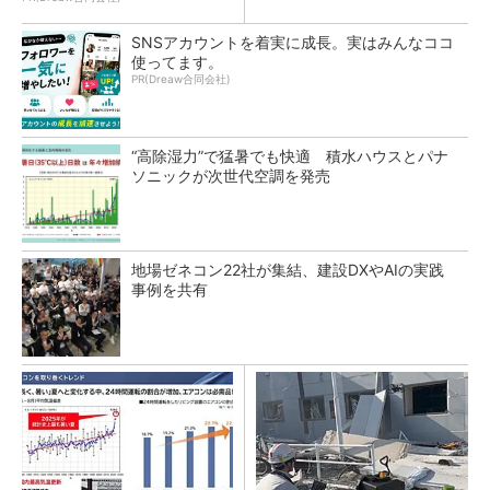
SNSアカウントを着実に成長。実はみんなココ
使ってます。
PR(Dreaw合同会社)
“高除湿力”で猛暑でも快適 積水ハウスとパナ
ソニックが次世代空調を発売
地場ゼネコン22社が集結、建設DXやAIの実践
事例を共有