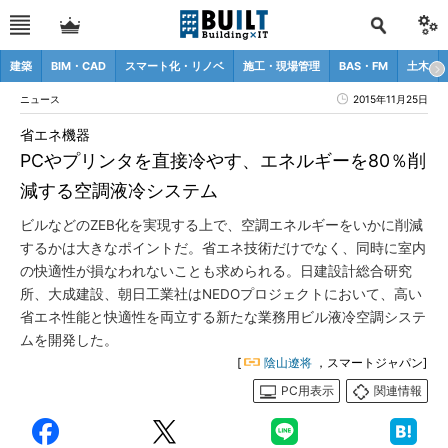
建築
BIM・CAD
スマート化・リノベ
施工・現場管理
BAS・FM
土木
ニュース
2015年11月25日
省エネ機器
PCやプリンタを直接冷やす、エネルギーを80％削
減する空調液冷システム
ビルなどのZEB化を実現する上で、空調エネルギーをいかに削減
するかは大きなポイントだ。省エネ技術だけでなく、同時に室内
の快適性が損なわれないことも求められる。日建設計総合研究
所、大成建設、朝日工業社はNEDOプロジェクトにおいて、高い
省エネ性能と快適性を両立する新たな業務用ビル液冷空調システ
ムを開発した。
[
陰山遼将
，スマートジャパン]
PC用表示
関連情報