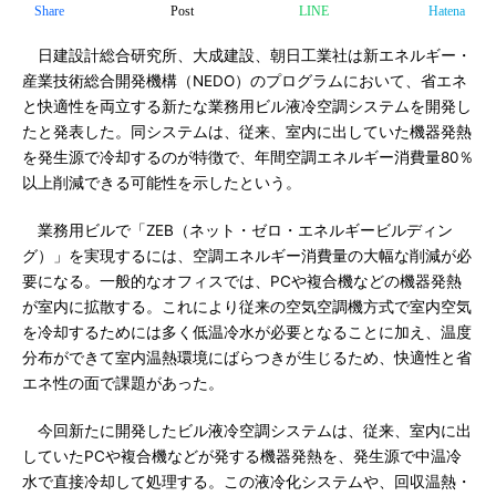
Share
Post
LINE
Hatena
日建設計総合研究所、大成建設、朝日工業社は新エネルギー・
産業技術総合開発機構（NEDO）のプログラムにおいて、省エネ
と快適性を両立する新たな業務用ビル液冷空調システムを開発し
たと発表した。同システムは、従来、室内に出していた機器発熱
を発生源で冷却するのが特徴で、年間空調エネルギー消費量80％
以上削減できる可能性を示したという。
業務用ビルで「ZEB（ネット・ゼロ・エネルギービルディン
グ）」を実現するには、空調エネルギー消費量の大幅な削減が必
要になる。一般的なオフィスでは、PCや複合機などの機器発熱
が室内に拡散する。これにより従来の空気空調機方式で室内空気
を冷却するためには多く低温冷水が必要となることに加え、温度
分布ができて室内温熱環境にばらつきが生じるため、快適性と省
エネ性の面で課題があった。
今回新たに開発したビル液冷空調システムは、従来、室内に出
していたPCや複合機などが発する機器発熱を、発生源で中温冷
水で直接冷却して処理する。この液冷化システムや、回収温熱・