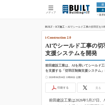
建
土
メディア
業界
BUILT
>
ICT施工
>
AIでシールド工事の切羽圧を10秒先
i-Construction 2.0
AIでシールド工事の切
支援システムを開発
前田建設工業は、AIを用いてシールド
を支援する「切羽圧制御支援システム」
2026年06月04日 11時00分 公開
印刷する
見る
前田建設工業は2026年5月27日