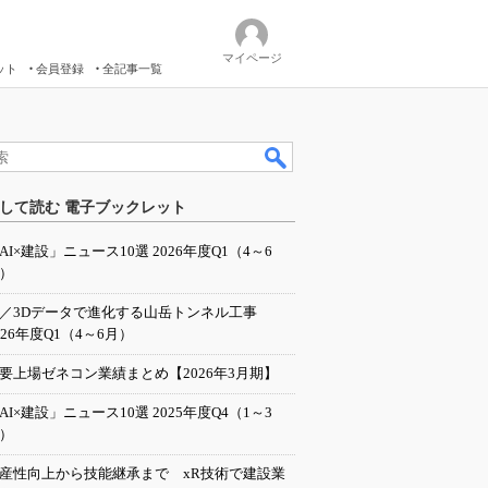
マイページ
ット
会員登録
全記事一覧
して読む 電子ブックレット
AI×建設」ニュース10選 2026年度Q1（4～6
）
I／3Dデータで進化する山岳トンネル工事
026年度Q1（4～6月）
要上場ゼネコン業績まとめ【2026年3月期】
AI×建設」ニュース10選 2025年度Q4（1～3
）
産性向上から技能継承まで xR技術で建設業