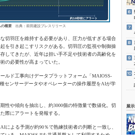
ムの概要
出典：前田建設プレスリリース
な切羽圧を維持する必要があり、圧力が低すぎる場合
隆起を引き起こすリスクがある。切羽圧の監視や制御操
依存してきたが、近年は担い手不足や技術者の高齢化を
技術の必要性が高まっていた。
ルド工事向けデータプラットフォーム「MAIOSS-
各種センサーデータやオペレーターの操作履歴をAIが学
性や傾向を抽出し、約3000個の特徴量で数値化。切
展示
した際にアラートを発報する。
Iによる予測が約90％で熟練技術者の判断と一致し、
いる。MAIOSS-IIを共通基盤として利用するため、