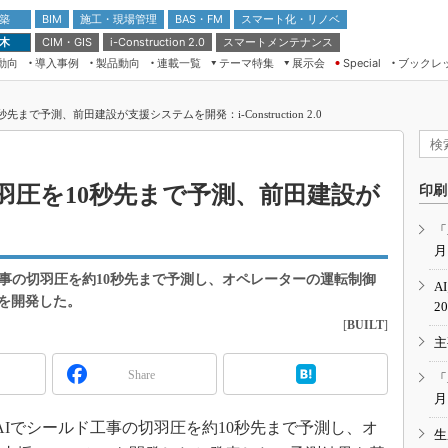
 築
施工・現場管理
BAS・FM
スマート化・リノベ
BIM
 木
CIM・GIS
スマートメンテナンス
i-Construction 2.0
動向
導入事例
製品動向
連載一覧
テーマ特集
展示会
ブックレ
Special
建設Tech NEXT BREAK
メンテナンス・レジリエンス
TOKYO2026
まで予測、前田建設が支援システムを開発：i-Construction 2.0
ドローンがもたらす建設業界の“ゲー
第8回 国際 建設・測量展
ムチェンジ” Ver.2.0
（CSPI2026）
脱3Kから新3Kへ導く建設×IT
第10回 JAPAN BUILD TOKYO－建
羽圧を10秒先まで予測、前田建設が
印刷
築・土木・不動産の先端技術展－
“Society5.0”時代のスマートビル
Japan Drone 2023
VR／ARが描くモノづくりのミライ
「
月
メンテナンス・レジリエンスOSAKA
2020
工事の切羽圧を約10秒先まで予測し、オペレーターの運転制御
A
日本 ものづくりワールド 2020
を開発した。
2
[
BUILT
]
メンテナンス・レジリエンスTOKYO
主
2019
IGAS2018
Share
「
月
、AIでシールド工事の切羽圧を約10秒先まで予測し、オ
生