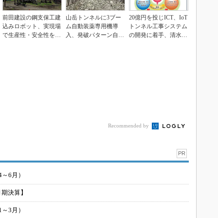
前田建設の鋼支保工建
山岳トンネルに3ブー
20億円を投じICT、IoT
込みロボット、実現場
ム自動装薬専用機導
トンネル工事システム
で生産性・安全性を確
入、発破パターン自動
の開発に着手、清水建
認
生成と連携し実証施工
設
Recommended by
PR
4～6月）
月期決算】
1～3月）