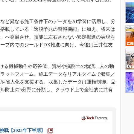
など異なる施工条件下のデータをAI学習に活用し、分
在搭載している「逸脱予兆の警報機能」に加え、将来は
能」へ発展させ、技能に左右されない安定掘進の実現を
ープ内でのシールドDX推進に向け、今後は三井住友
における機械動作や応答値、資材や掘削土の物流、人の動
プラットフォーム。施工データをリアルタイムで収集／
化や省人化を支援する。収集したデータは運転制御、品
ル防止の5分野に分類し、クラウド上で全社的に共有
戦【2025年下半期】