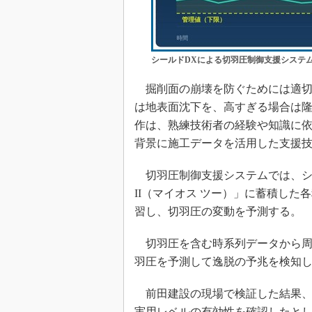
シールドDXによる切羽圧制御支援システ
掘削面の崩壊を防ぐためには適切
は地表面沈下を、高すぎる場合は
作は、熟練技術者の経験や知識に
背景に施工データを活用した支援
切羽圧制御支援システムでは、シー
II（マイオス ツー）」に蓄積した
習し、切羽圧の変動を予測する。
切羽圧を含む時系列データから周期
羽圧を予測して逸脱の予兆を検知
前田建設の現場で検証した結果、A
実用レベルの有効性を確認したとして