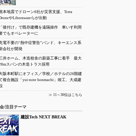
熊本地震でドローン6社が災害支援、Terra
DroneやLiberawareらが出動
「後付け」で既存建機を遠隔操作 車いす利用
者でもオペレーターに
充電不要の“熱中症警告”バンド、キーエンス系
新会社が開発
三井ホーム、木造校舎の新築工事に着手 最大
28mスパンの木造トラス採用
大阪本町駅にオフィス／学校／ホテルの26階建
て複合施設「yui-note honmachi」竣工、大成建
設
≫
11～30位はこちら
会/注目テーマ
建設Tech NEXT BREAK