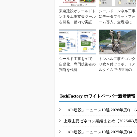
東急建設がシールドト
シールドトンネル工事
ンネル工事支援ツール
にデータプラットフォ
を開発、都内で実証実
ーム導入、全現場に展
験
開へ 前田建設工業
シールド工事をAIで
トンネル工事のコンク
自動化、専門技術者の
リ吹き付けロボ、リア
判断を代替
ルタイムで切羽面の出
来形を計測
TechFactory ホワイトペーパー新着情報
「AI×建設」ニュース10選 2026年度Q1（
上場主要ゼネコン業績まとめ【2026年3
「AI×建設」ニュース10選 2025年度Q4（