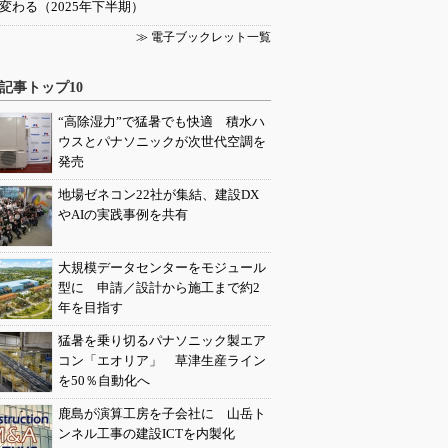
変わる（2025年下半期）
≫ 電子ブックレット一覧
記事トップ10
“高除湿力”で猛暑でも快適 積水ハ
ウスとパナソニックが次世代空調を
発売
地場ゼネコン22社が集結、建設DX
やAIの実践事例を共有
大規模データセンターをモジュール
型に 申請／設計から施工まで約2
年を目指す
猛暑を乗り切るパナソニック製エア
コン「エオリア」 草津生産ライン
を50％自動化へ
鹿島が演算工房を子会社に 山岳ト
ンネル工事の建設ICTを内製化