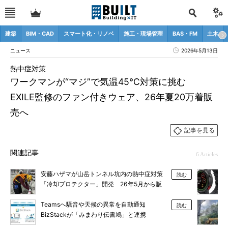
建築
BIM・CAD
スマート化・リノベ
施工・現場管理
BAS・FM
土木
ニュース
2026年5月13日
熱中症対策
ワークマンが“マジ”で気温45℃対策に挑む
EXILE監修のファン付きウェア、26年夏20万着販
売へ
記事を見る
関連記事
6 Articles
安藤ハザマが山岳トンネル坑内の熱中症対策
読む
「冷却プロテクター」開発 26年5月から販
売
Teamsへ騒音や天候の異常を自動通知
読む
BizStackが「みまわり伝書鳩」と連携