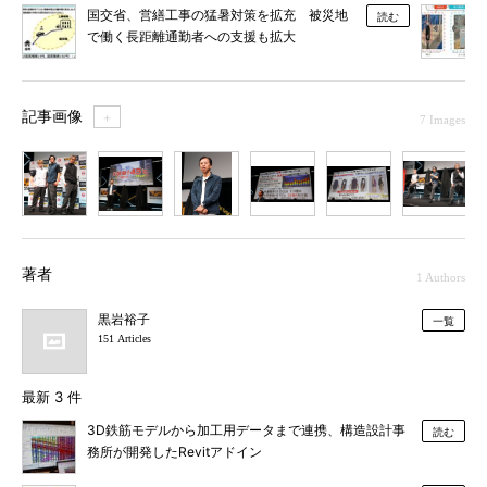
国交省、営繕工事の猛暑対策を拡充 被災地
読む
で働く長距離通勤者への支援も拡大
記事画像
＋
7 Images
1
2
3
4
5
6
7
著者
1 Authors
黒岩裕子
一覧
151 Articles
最新 3 件
3D鉄筋モデルから加工用データまで連携、構造設計事
読む
務所が開発したRevitアドイン