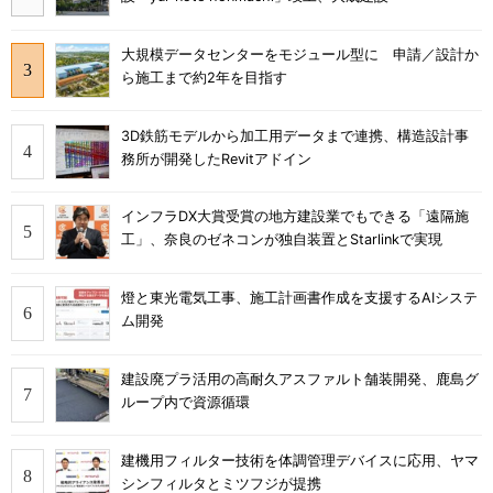
大規模データセンターをモジュール型に 申請／設計か
ら施工まで約2年を目指す
3D鉄筋モデルから加工用データまで連携、構造設計事
務所が開発したRevitアドイン
インフラDX大賞受賞の地方建設業でもできる「遠隔施
工」、奈良のゼネコンが独自装置とStarlinkで実現
燈と東光電気工事、施工計画書作成を支援するAIシステ
ム開発
建設廃プラ活用の高耐久アスファルト舗装開発、鹿島グ
ループ内で資源循環
建機用フィルター技術を体調管理デバイスに応用、ヤマ
シンフィルタとミツフジが提携