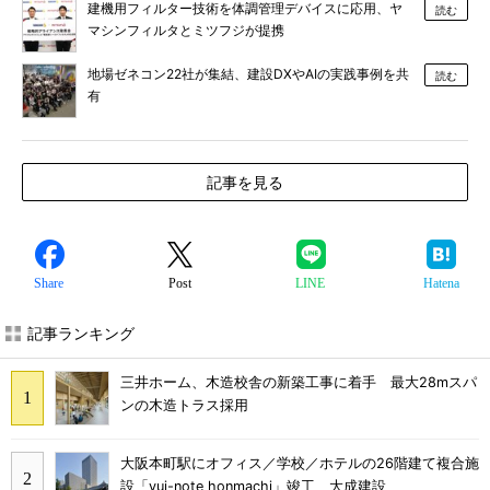
建機用フィルター技術を体調管理デバイスに応用、ヤ
読む
マシンフィルタとミツフジが提携
地場ゼネコン22社が集結、建設DXやAIの実践事例を共
読む
有
記事を見る
Share
Post
LINE
Hatena
記事ランキング
三井ホーム、木造校舎の新築工事に着手 最大28mスパ
ンの木造トラス採用
大阪本町駅にオフィス／学校／ホテルの26階建て複合施
設「yui-note honmachi」竣工、大成建設