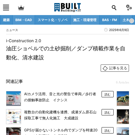
建築
BIM・CAD
スマート化・リノベ
施工・現場管理
BAS・FM
土木
ニュース
2025年6月9日
i-Construction 2.0
油圧ショベルでの土砂掘削／ダンプ積載作業を自
動化、清水建設
記事を見る
関連記事
6 Articles
AIカメラ活用、音と光の警告で車両／歩行者
読む
の接触事故防止 イクシス
複数台の自動化建機を連携、成瀬ダム原石山
読む
採取工事で無人化施工 大成建設
GPSが届かないトンネル内でダンプを時速20
読む