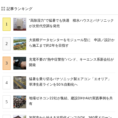
記事ランキング
“高除湿力”で猛暑でも快適 積水ハウスとパナソニック
が次世代空調を発売
大規模データセンターをモジュール型に 申請／設計か
ら施工まで約2年を目指す
充電不要の“熱中症警告”バンド、キーエンス系新会社が
開発
猛暑を乗り切るパナソニック製エアコン「エオリア」
草津生産ラインを50％自動化へ
地場ゼネコン22社が集結、建設DXやAIの実践事例を共
有
加賀市から始まる次世代インフラDX 360度ドローン