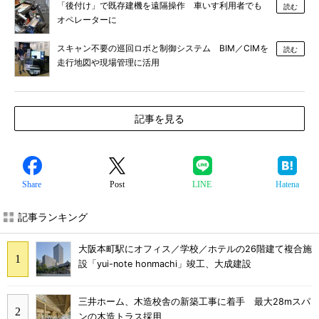
「後付け」で既存建機を遠隔操作 車いす利用者でも
読む
オペレーターに
スキャン不要の巡回ロボと制御システム BIM／CIMを
読む
走行地図や現場管理に活用
記事を見る
Share
Post
LINE
Hatena
記事ランキング
大阪本町駅にオフィス／学校／ホテルの26階建て複合施
設「yui-note honmachi」竣工、大成建設
三井ホーム、木造校舎の新築工事に着手 最大28mスパ
ンの木造トラス採用