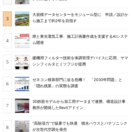
大規模データセンターをモジュール型に 申請／設計か
ら施工まで約2年を目指す
燈と東光電気工事、施工計画書作成を支援するAIシステ
ム開発
建機用フィルター技術を体調管理デバイスに応用、ヤマ
シンフィルタとミツフジが提携
ゼネコン積算部門に迫る危機！ 「2030年問題」と
「隠れ残業」の実態を調査
3D鉄筋モデルから加工用データまで連携、構造設計事
務所が開発したRevitアドイン
“高除湿力”で猛暑でも快適 積水ハウスとパナソニック
が次世代空調を発売