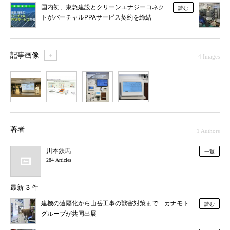
国内初、東急建設とクリーンエナジーコネク
読む
トがバーチャルPPAサービス契約を締結
記事画像
＋
4 Images
1
2
3
4
著者
1 Authors
川本鉄馬
一覧
284 Articles
最新 3 件
建機の遠隔化から山岳工事の獣害対策まで カナモト
読む
グループが共同出展