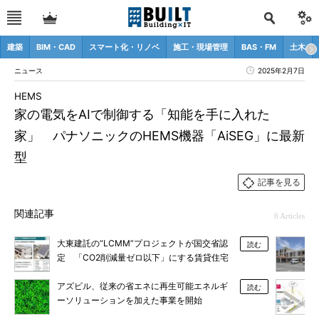
建築
BIM・CAD
スマート化・リノベ
施工・現場管理
BAS・FM
土木
ニュース
2025年2月7日
HEMS
家の電気をAIで制御する「知能を手に入れた
家」 パナソニックのHEMS機器「AiSEG」に最新
型
記事を見る
関連記事
6 Articles
大東建託の“LCMM”プロジェクトが国交省認
読む
定 「CO2削減量ゼロ以下」にする賃貸住宅
を全国へ
アズビル、従来の省エネに再生可能エネルギ
読む
ーソリューションを加えた事業を開始