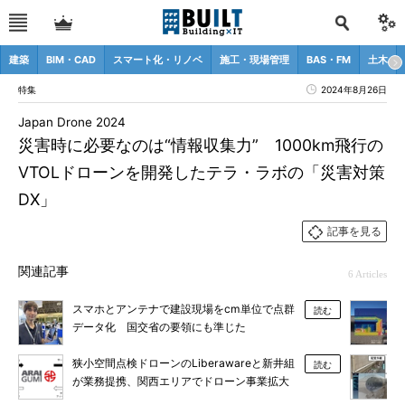
建築
BIM・CAD
スマート化・リノベ
施工・現場管理
BAS・FM
土木
特集
2024年8月26日
Japan Drone 2024
災害時に必要なのは“情報収集力” 1000km飛行の
VTOLドローンを開発したテラ・ラボの「災害対策
DX」
記事を見る
関連記事
6 Articles
スマホとアンテナで建設現場をcm単位で点群
読む
データ化 国交省の要領にも準じた
「PIX4Dcatch RTK」
狭小空間点検ドローンのLiberawareと新井組
読む
が業務提携、関西エリアでドローン事業拡大
へ