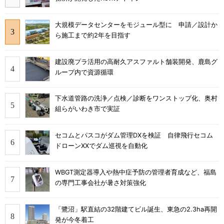
大規模データセンターをモジュール型に 申請／設計か
ら施工まで約2年を目指す
建設廃プラ活用の高耐久アスファルト舗装開発、鹿島グ
ループ内で資源循環
下水道管路の洗浄／点検／診断をワンストップ化、奥村
組らがいわき市で実証
セコムとパスコがダム管理DXを検証 自律飛行セコム
ドローンXXでダム巡視を自動化
WBGT測定器導入や熱中症予防の管理者育成など、福島
の専門工事会社が暑さ対策強化
「鷺沼」駅直結の32階建てビル誕生、東急の2.3ha再開
発が今冬着工