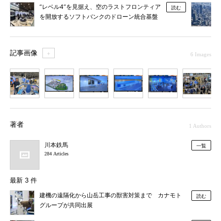
“レベル4”を見据え、空のラストフロンティア
読む
を開放するソフトバンクのドローン統合基盤
「SoraBase」
記事画像
＋
6 Images
1
2
3
4
5
6
著者
1 Authors
川本鉄馬
一覧
284 Articles
最新 3 件
建機の遠隔化から山岳工事の獣害対策まで カナモト
読む
グループが共同出展