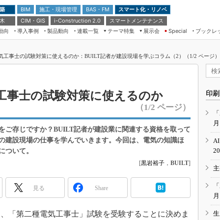
 築
施工・現場管理
BAS・FM
スマート化・リノベ
BIM
 木
CIM・GIS
スマートメンテナンス
i-Construction 2.0
動向
導入事例
製品動向
連載一覧
テーマ特集
展示会
ブックレ
Special
建設Tech NEXT BREAK
メンテナンス・レジリエンス
TOKYO2026
種電気工事士の試験対策に使えるのか：BUILT記者が建設現場を学ぶコラム（2）（1/2 ページ）
ドローンがもたらす建設業界の“ゲー
第8回 国際 建設・測量展
ムチェンジ” Ver.2.0
（CSPI2026）
）
脱3Kから新3Kへ導く建設×IT
第10回 JAPAN BUILD TOKYO－建
電気工事士の試験対策に使えるのか
印刷
築・土木・不動産の先端技術展－
“Society5.0”時代のスマートビル
（1/2 ページ）
Japan Drone 2023
VR／ARが描くモノづくりのミライ
「
月
メンテナンス・レジリエンスOSAKA
をご存じですか？BUILT記者が建設業に関連する資格を取って
2020
の建設現場の仕事を学んでいきます。今回は、電気の知識ほ
A
日本 ものづくりワールド 2020
2
について。
メンテナンス・レジリエンスTOKYO
[
黒岩裕子
，
BUILT
]
主
2019
IGAS2018
「
見る
Share
月
に、「第二種電気工事士」試験を受験することに決めま
生