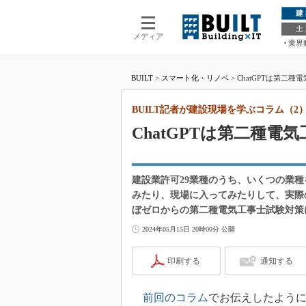
建
土
メディア
業界
BUILT
>
スマート化・リノベ
>
ChatGPTは第二
BUILT記者が建設現場を学ぶコラム（2
ChatGPTは第二種
建設業許可29業種のうち、いくつの業種
みたり、現場に入ってみたりして、実際
ぼゼロからの第二種電気工事士試験対策
2024年05月15日 20時00分 公開
印刷する
通知する
前回のコラム
でお伝えしたよう