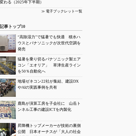
変わる（2025年下半期）
≫ 電子ブックレット一覧
記事トップ10
“高除湿力”で猛暑でも快適 積水ハ
ウスとパナソニックが次世代空調を
発売
猛暑を乗り切るパナソニック製エア
コン「エオリア」 草津生産ライン
を50％自動化へ
地場ゼネコン22社が集結、建設DX
やAIの実践事例を共有
鹿島が演算工房を子会社に 山岳ト
ンネル工事の建設ICTを内製化
昇降機トップメーカーが技術の裏側
公開 日本オーチスが「大人の社会