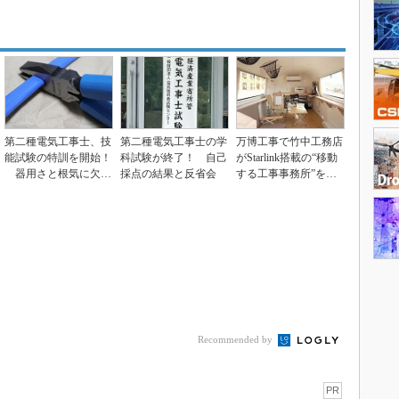
第二種電気工事士、技
第二種電気工事士の学
万博工事で竹中工務店
能試験の特訓を開始！
科試験が終了！ 自己
がStarlink搭載の“移動
器用さと根気に欠け
採点の結果と反省会
する工事事務所”を試
ても合格できるか
験導入
Recommended by
PR