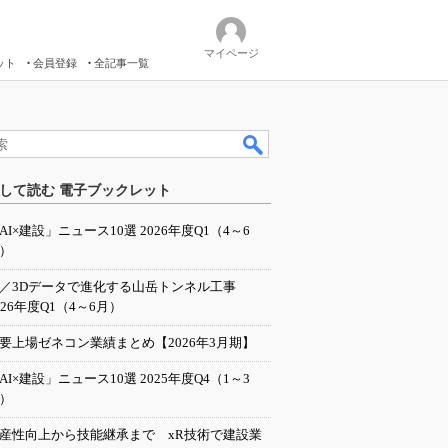
マイページ
ット
会員登録
全記事一覧
して読む 電子ブックレット
AI×建設」ニュース10選 2026年度Q1（4～6
）
I／3Dデータで進化する山岳トンネル工事
026年度Q1（4～6月）
要上場ゼネコン業績まとめ【2026年3月期】
AI×建設」ニュース10選 2025年度Q4（1～3
）
産性向上から技能継承まで xR技術で建設業