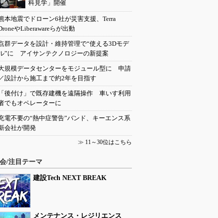
科見学」開催
熊本地震でドローン6社が災害支援、Terra
DroneやLiberawareらが出動
点群データを設計・維持管理で“使える3Dモデ
ル”に アイサンテクノロジーの新提案
大規模データセンターをモジュール型に 申請
／設計から施工まで約2年を目指す
「後付け」で既存建機を遠隔操作 車いす利用
者でもオペレーターに
充電不要の“熱中症警告”バンド、キーエンス系
新会社が開発
≫
11～30位はこちら
会/注目テーマ
建設Tech NEXT BREAK
メンテナンス・レジリエンス