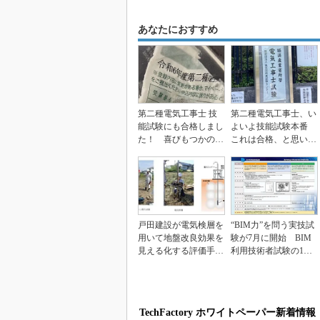
あなたにおすすめ
第二種電気工事士 技
第二種電気工事士、い
能試験にも合格しまし
よいよ技能試験本番
た！ 喜びもつかの
これは合格、と思いき
間、免状申請に思わぬ
や懸念が…
ハ...
戸田建設が電気検層を
“BIM力”を問う実技試
用いて地盤改良効果を
験が7月に開始 BIM
見える化する評価手法
利用技術者試験の1級
を開発
／準1級サンプ...
TechFactory ホワイトペーパー新着情報