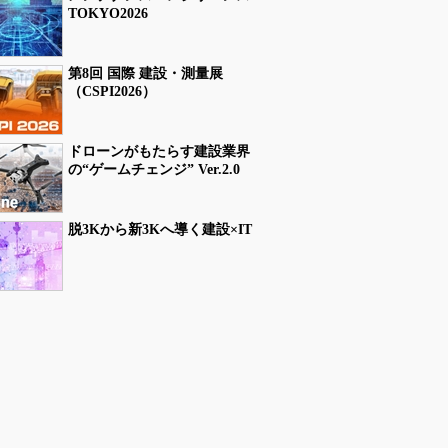
TOKYO2026
第8回 国際 建設・測量展
（CSPI2026）
ドローンがもたらす建設業界
の“ゲームチェンジ” Ver.2.0
脱3Kから新3Kへ導く建設×IT