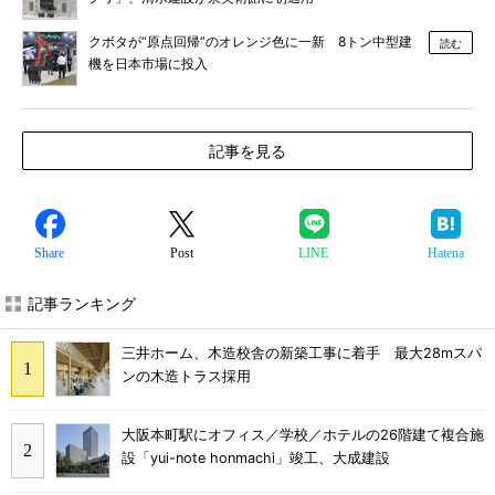
クボタが“原点回帰”のオレンジ色に一新 8トン中型建
読む
機を日本市場に投入
記事を見る
Share
Post
LINE
Hatena
記事ランキング
三井ホーム、木造校舎の新築工事に着手 最大28mスパ
ンの木造トラス採用
大阪本町駅にオフィス／学校／ホテルの26階建て複合施
設「yui-note honmachi」竣工、大成建設