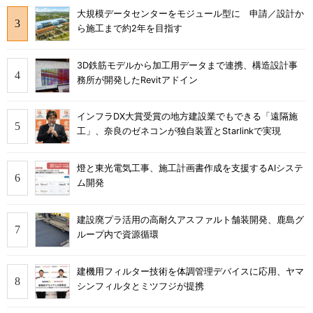
大規模データセンターをモジュール型に 申請／設計か
ら施工まで約2年を目指す
3D鉄筋モデルから加工用データまで連携、構造設計事
務所が開発したRevitアドイン
インフラDX大賞受賞の地方建設業でもできる「遠隔施
工」、奈良のゼネコンが独自装置とStarlinkで実現
燈と東光電気工事、施工計画書作成を支援するAIシステ
ム開発
建設廃プラ活用の高耐久アスファルト舗装開発、鹿島グ
ループ内で資源循環
建機用フィルター技術を体調管理デバイスに応用、ヤマ
シンフィルタとミツフジが提携