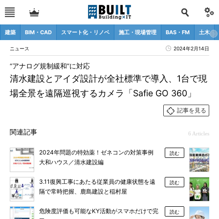
建築
BIM・CAD
スマート化・リノベ
施工・現場管理
BAS・FM
土木
ニュース
2024年2月14日
“アナログ規制緩和”に対応
清水建設とアイダ設計が全社標準で導入、1台で現
場全景を遠隔巡視するカメラ「Safie GO 360」
記事を見る
関連記事
6 Articles
2024年問題の特効薬！ゼネコンの対策事例
読む
大和ハウス／清水建設編
3.11復興工事にあたる従業員の健康状態を遠
読む
隔で常時把握、鹿島建設と稲村屋
危険度評価も可能なKY活動がスマホだけで完
読む