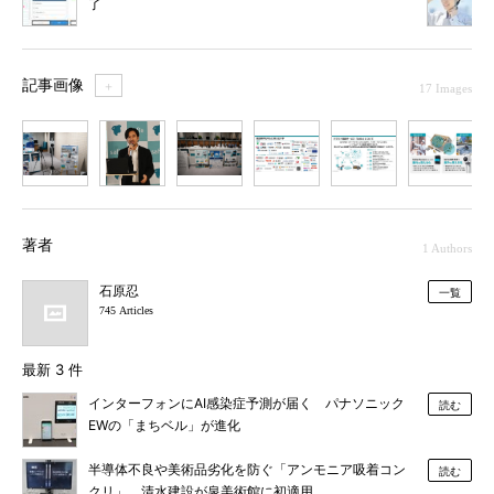
了
記事画像
＋
17 Images
1
2
3
4
5
6
7
著者
1 Authors
石原忍
一覧
745 Articles
最新 3 件
インターフォンにAI感染症予測が届く パナソニック
読む
EWの「まちベル」が進化
半導体不良や美術品劣化を防ぐ「アンモニア吸着コン
読む
クリ」、清水建設が泉美術館に初適用