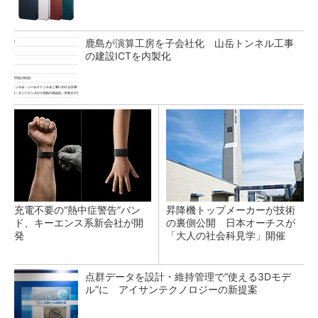
鹿島が演算工房を子会社化 山岳トンネル工事
の建設ICTを内製化
充電不要の“熱中症警告”バン
昇降機トップメーカーが技術
ド、キーエンス系新会社が開
の裏側公開 日本オーチスが
発
「大人の社会科見学」開催
点群データを設計・維持管理で“使える3Dモデ
ル”に アイサンテクノロジーの新提案