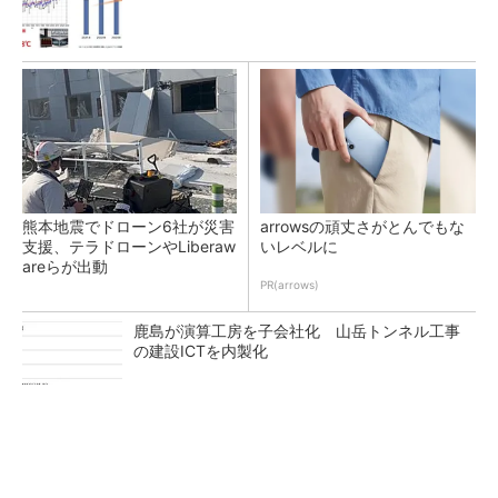
熊本地震でドローン6社が災害
arrowsの頑丈さがとんでもな
支援、テラドローンやLiberaw
いレベルに
areらが出動
PR(arrows)
鹿島が演算工房を子会社化 山岳トンネル工事
の建設ICTを内製化
充電不要の“熱中症警告”バンド、キーエンス系
新会社が開発