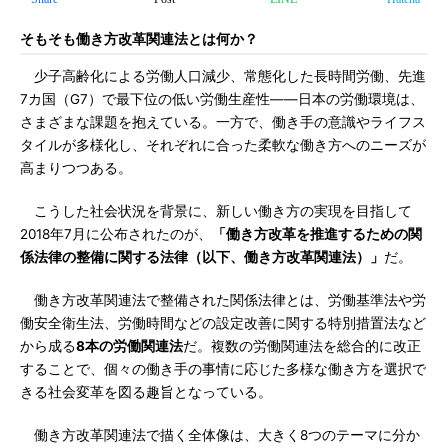
そもそも働き方改革関連法とは何か？
少子高齢化による労働人口減少、常態化した長時間労働、先進
7カ国（G7）で最下位の低い労働生産性――日本の労働環境は、
さまざまな課題を抱えている。一方で、働き手の意識やライフス
タイルが多様化し、それぞれに合った柔軟な働き方へのニーズが
高まりつつある。
こうした社会状況を背景に、新しい働き方の実現を目指して
2018年7月に公布されたのが、
「働き方改革を推進するための関
係法律の整備に関する法律（以下、働き方改革関連法）」
だ。
働き方改革関連法で整備された関係法律とは、労働基準法や労
働安全衛生法、労働時間などの設定改善に関する特別措置法など
から成る
8本の労働関連法
だ。複数の労働関連法を総合的に改正
することで、個々の働き手の事情に応じた多様な働き方を選択で
きる社会変革を図る趣旨となっている。
働き方改革関連法で描く全体像は、大きく8つのテーマに分か