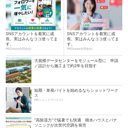
SNSアカウントを着実に成
SNSアカウントを着実に成
長。実はみんなココ使ってま
長。実はみんなココ使ってま
す。
す。
PR(Dreaw合同会社)
PR(Dreaw合同会社)
大規模データセンターをモジュール型に 申請
／設計から施工まで約2年を目指す
短期・単発バイトを始めるならショットワーク
ス
PR(ショットワークス)
“高除湿力”で猛暑でも快適 積水ハウスとパナ
ソニックが次世代空調を発売