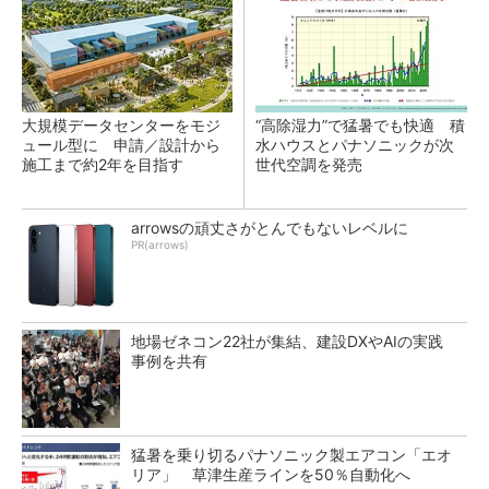
大規模データセンターをモジ
“高除湿力”で猛暑でも快適 積
ュール型に 申請／設計から
水ハウスとパナソニックが次
施工まで約2年を目指す
世代空調を発売
arrowsの頑丈さがとんでもないレベルに
PR(arrows)
地場ゼネコン22社が集結、建設DXやAIの実践
事例を共有
猛暑を乗り切るパナソニック製エアコン「エオ
リア」 草津生産ラインを50％自動化へ