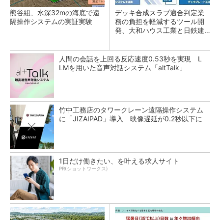
熊谷組、水深32mの海底で遠
デッキ合成スラブ適合判定業
隔操作システムの実証実験
務の負担を軽減するツール開
発、大和ハウス工業と日鉄建
材
人間の会話を上回る反応速度0.53秒を実現 L
LMを用いた音声対話システム「altTalk」
竹中工務店のタワークレーン遠隔操作システム
に「JIZAIPAD」導入 映像遅延が0.2秒以下に
1日だけ働きたい、を叶える求人サイト
PR(ショットワークス)