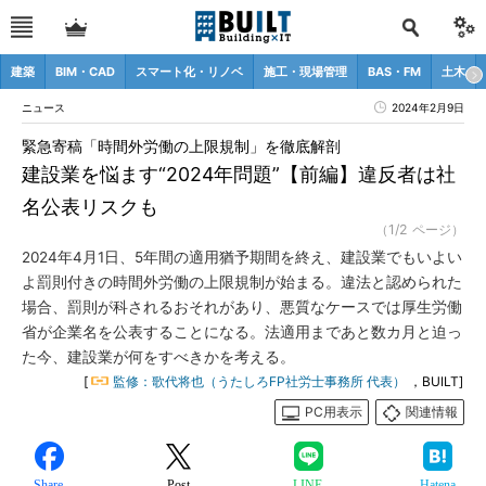
建築
BIM・CAD
スマート化・リノベ
施工・現場管理
BAS・FM
土木
ニュース
2024年2月9日
緊急寄稿「時間外労働の上限規制」を徹底解剖
建設業を悩ます“2024年問題”【前編】違反者は社
名公表リスクも
（1/2 ページ）
2024年4月1日、5年間の適用猶予期間を終え、建設業でもいよい
よ罰則付きの時間外労働の上限規制が始まる。違法と認められた
場合、罰則が科されるおそれがあり、悪質なケースでは厚生労働
省が企業名を公表することになる。法適用まであと数カ月と迫っ
た今、建設業が何をすべきかを考える。
[
監修：歌代将也（うたしろFP社労士事務所 代表）
，BUILT]
PC用表示
関連情報
Share
Post
LINE
Hatena