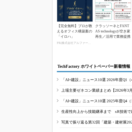
【完全無料】プロが教
クラッソーネとFANT
えるオフィス構築案の
AS technologyが空き家
「イロハ」
再生／活用で業務提携
PR(株式会社アルファーテクノ)
TechFactory ホワイトペーパー新着情報
「AI×建設」ニュース10選 2026年度Q1（
上場主要ゼネコン業績まとめ【2026年3
「AI×建設」ニュース10選 2025年度Q4（
生産性向上から技能継承まで xR技術で
写真で振り返る第32回「建築・建材展20