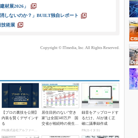
材展2026」
消しないのか？」BUILT独自レポート
策技術展
Copyright © ITmedia, Inc. All Rights Reserved.
【プロの裏技を公開】
居住目的のない“空き
録音をアップロードす
内装を賢くデザインす
家”は全国349万戸 国
るだけ。AIが速く正
る
交省が相続時の発生抑
確に議事録作成
制など対策委員会...
PR(株式会社アルファーテクノ)
PR(カイタヨ)