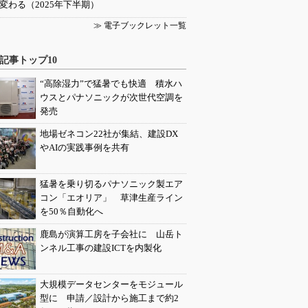
変わる（2025年下半期）
≫ 電子ブックレット一覧
記事トップ10
“高除湿力”で猛暑でも快適 積水ハ
ウスとパナソニックが次世代空調を
発売
地場ゼネコン22社が集結、建設DX
やAIの実践事例を共有
猛暑を乗り切るパナソニック製エア
コン「エオリア」 草津生産ライン
を50％自動化へ
鹿島が演算工房を子会社に 山岳ト
ンネル工事の建設ICTを内製化
大規模データセンターをモジュール
型に 申請／設計から施工まで約2