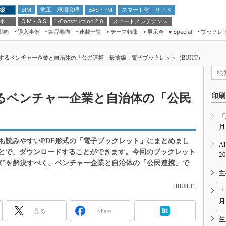
 築
施工・現場管理
BAS・FM
スマート化・リノベ
BIM
 木
CIM・GIS
スマートメンテナンス
i-Construction 2.0
動向
導入事例
製品動向
連載一覧
テーマ特集
展示会
ブックレ
Special
建設Tech NEXT BREAK
メンテナンス・レジリエンス
TOKYO2026
決するベンチャー企業と自治体の「公民連携」最前線：電子ブックレット（BUILT）
ドローンがもたらす建設業界の“ゲー
第8回 国際 建設・測量展
ムチェンジ” Ver.2.0
（CSPI2026）
脱3Kから新3Kへ導く建設×IT
第10回 JAPAN BUILD TOKYO－建
するベンチャー企業と自治体の「公民
印刷
築・土木・不動産の先端技術展－
“Society5.0”時代のスマートビル
Japan Drone 2023
VR／ARが描くモノづくりのミライ
「
月
メンテナンス・レジリエンスOSAKA
2020
も読みやすいPDF形式の「電子ブックレット」にまとめまし
A
日本 ものづくりワールド 2020
ことで、ダウンロードすることができます。今回のブックレット
2
家”を解決すべく、ベンチャー企業と自治体の「公民連携」で
メンテナンス・レジリエンスTOKYO
主
2019
[
BUILT
]
IGAS2018
「
月
見る
Share
生