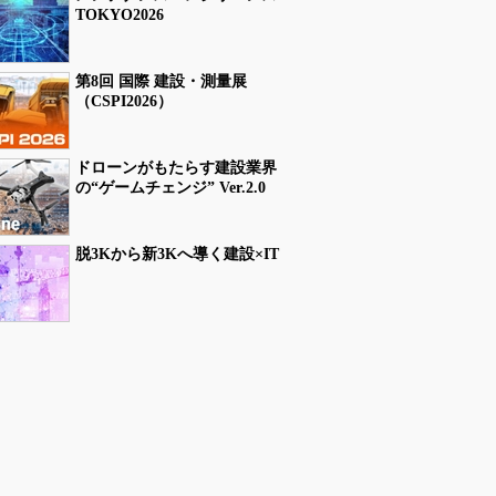
TOKYO2026
第8回 国際 建設・測量展
（CSPI2026）
ドローンがもたらす建設業界
の“ゲームチェンジ” Ver.2.0
脱3Kから新3Kへ導く建設×IT