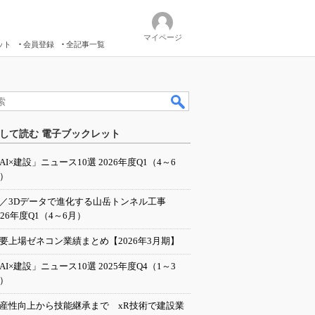
マイページ
ット
会員登録
全記事一覧
して読む 電子ブックレット
AI×建設」ニュース10選 2026年度Q1（4～6
）
I／3Dデータで進化する山岳トンネル工事
026年度Q1（4～6月）
要上場ゼネコン業績まとめ【2026年3月期】
AI×建設」ニュース10選 2025年度Q4（1～3
）
産性向上から技能継承まで xR技術で建設業