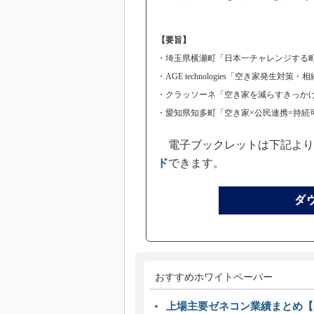
【要旨】
・埼玉県横瀬町「日本一チャレンジする
・AGE technologies「空き家発生対
・クラッソーネ「空き家を減らすきっかけ
・愛知県知多町「空き家×公民連携=持続
電子ブックレットは下記より
ド
できます。
おすすめホワイトペーパー
上場主要ゼネコン業績まとめ【2