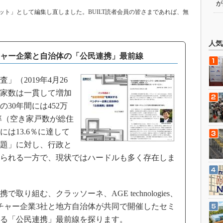
が
ト」として編集し直しました。BUILT読者会員の皆さまであれば、無
人気
チャー企業と自治体の「公民連携」最前線
（2019年4月26
家数は一貫して増加
の30年間には452万
家率（空き家戸数が総住
には13.6％に達して
題」に対し、行政と
られる一方で、現状ではハードルも多く存在しま
り組む、クラッソーネ、AGE technologies、
の民間ベンチャー企業3社と地方自治体が共同で開催したセミ
る「公民連携」最前線を探ります。