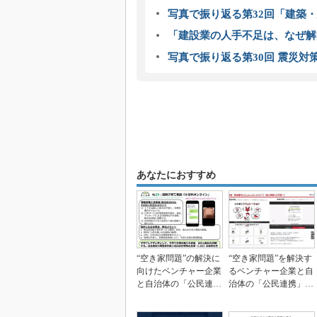
写真で振り返る第32回「建築・建
「建設業の人手不足は、なぜ解
写真で振り返る第30回 震災対
あなたにおすすめ
“空き家問題”の解決に
“空き家問題”を解決す
向けたベンチャー企業
るベンチャー企業と自
と自治体の「公民連
治体の「公民連携」最
携」最前線（上）
前線（下）～クラッ...