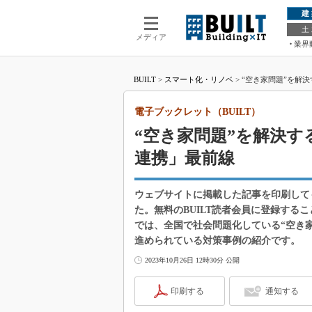
建
土
メディア
業界
BUILT
>
スマート化・リノベ
>
“空き家問題”を解
電子ブックレット（BUILT）
“空き家問題”を解決
連携」最前線
ウェブサイトに掲載した記事を印刷して
た。無料のBUILT読者会員に登録する
では、全国で社会問題化している“空き
進められている対策事例の紹介です。
2023年10月26日 12時30分 公開
印刷する
通知する