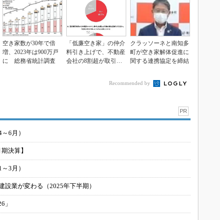
空き家数が30年で倍
「低廉空き家」の仲介
クラッソーネと南知多
増、2023年は900万戸
料引き上げで、不動産
町が空き家解体促進に
に 総務省統計調査
会社の8割超が取引前
関する連携協定を締結
向き
Recommended by
PR
4～6月）
月期決算】
1～3月）
建設業が変わる（2025年下半期）
26」