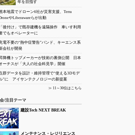
年を目指す
熊本地震でドローン6社が災害支援、Terra
DroneやLiberawareらが出動
「後付け」で既存建機を遠隔操作 車いす利用
者でもオペレーターに
充電不要の“熱中症警告”バンド、キーエンス系
新会社が開発
昇降機トップメーカーが技術の裏側公開 日本
オーチスが「大人の社会科見学」開催
点群データを設計・維持管理で“使える3Dモデ
ル”に アイサンテクノロジーの新提案
≫
11～30位はこちら
会/注目テーマ
建設Tech NEXT BREAK
メンテナンス・レジリエンス