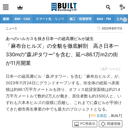
建築
BIM・CAD
スマート化・リノベ
施工・現場管理
BAS・FM
土木
ニュース
2023年8月17日
あべのハルカスを抜き日本一の超高層ビルが誕生
「麻布台ヒルズ」の全貌を徹底解剖 高さ日本一
330mの“森JPタワー”を含む、延べ86.1万m2の街
が11月開業
（3/7 ページ）
日本一の超高層ビル「森JPタワー」を含む「麻布台ヒルズ」が、
2023年11月24日にグランドオープンする。街全体の総延べ床面
積は約86.1万平方メートルを誇り、オフィス総貸室面積は約21.4
万平方メートルで数約2万人が働き、居住者数も約3500人と、い
ずれも六本木ヒルズの規模に匹敵し、これまでに森ビルが手掛け
てきた都市再生事業の中でも最大のプロジェクトとなる。
[
石原忍
，BUILT]
PC用表示
関連情報