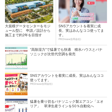
大規模データセンターをモジ
SNSアカウントを着実に成
ュール型に 申請／設計から
長。実はみんなココ使ってま
施工まで約2年を目指す
す。
PR(Dreaw合同会社)
“高除湿力”で猛暑でも快適 積水ハウスとパナ
ソニックが次世代空調を発売
SNSアカウントを着実に成長。実はみんなココ
使ってます。
PR(Dreaw合同会社)
猛暑を乗り切るパナソニック製エアコン「エオ
リア」 草津生産ラインを50％自動化へ