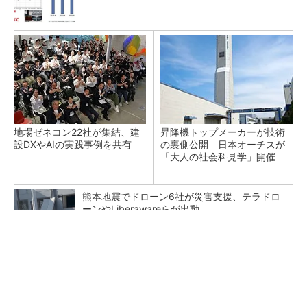
地場ゼネコン22社が集結、建
昇降機トップメーカーが技術
設DXやAIの実践事例を共有
の裏側公開 日本オーチスが
「大人の社会科見学」開催
熊本地震でドローン6社が災害支援、テラドロ
ーンやLiberawareらが出動
点群データを設計・維持管理で“使える3Dモデ
ル”に アイサンテクノロジーの新提案