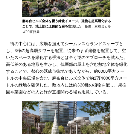
麻布台ヒルズ全体を覆う緑化イメージ。建物を超高層化する
ことで、地上部に圧倒的な緑を実現した
提供：麻布台ヒル
ズPR事務局
街の中心には、広場を据えてシームレスなランドスケープと
し、3棟の超高層タワーを配置。従来のまず建物を配置して、空
いたスペースを緑化する手法とは全く逆のアプローチを試みた。
高低差のある地形を生かし、低層部の屋上を含む敷地全体を緑化
することで、都心の既成市街地でありながら、約6000平方メー
トルの中央広場を含む、麻布台ヒルズ全体で約2万4000平方メー
トルの緑地を確保した。敷地内には約320種の植物を配し、果樹
園や菜園などの人と緑が直接関わる場も用意している。