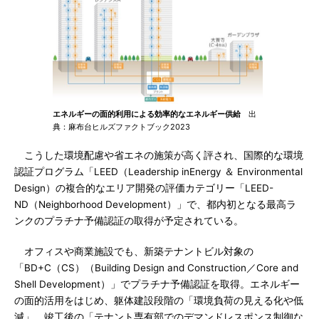
エネルギーの面的利用による効率的なエネルギー供給
出
典：麻布台ヒルズファクトブック2023
こうした環境配慮や省エネの施策が高く評され、国際的な環境
認証プログラム「LEED（Leadership inEnergy ＆ Environmental
Design）の複合的なエリア開発の評価カテゴリー「LEED-
ND（Neighborhood Development）」で、都内初となる最高ラ
ンクのプラチナ予備認証の取得が予定されている。
オフィスや商業施設でも、新築テナントビル対象の
「BD+C（CS）（Building Design and Construction／Core and
Shell Development）」でプラチナ予備認証を取得。エネルギー
の面的活用をはじめ、躯体建設段階の「環境負荷の見える化や低
減」、竣工後の「テナント専有部でのデマンドレスポンス制御な