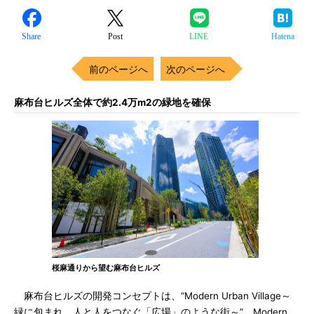
Share
Post
LINE
Hatena
前のページへ
次のページへ
麻布台ヒルズ全体で約2.4万m2の緑地を確保
桜麻通りから望む麻布台ヒルズ
麻布台ヒルズの開発コンセプトは、“Modern Urban Village～
緑に包まれ、人と人をつなぐ「広場」のような街～”。Modern