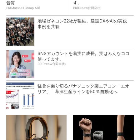
音質
す。
PR(Marshall Group AB)
PR(Dreaw合同会社)
地場ゼネコン22社が集結、建設DXやAIの実践
事例を共有
SNSアカウントを着実に成長。実はみんなココ
使ってます。
PR(Dreaw合同会社)
猛暑を乗り切るパナソニック製エアコン「エオ
リア」 草津生産ラインを50％自動化へ