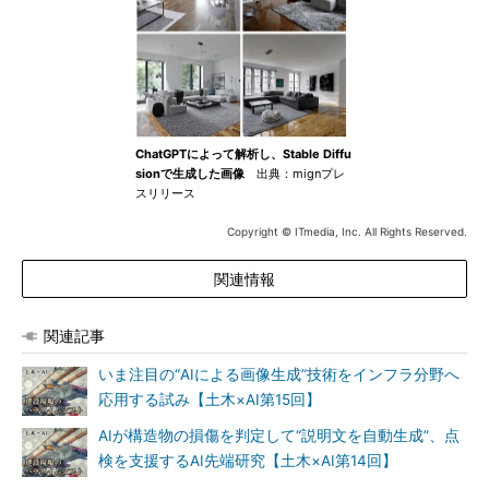
ChatGPTによって解析し、Stable Diffu
sionで生成した画像
出典：mignプレ
スリリース
Copyright © ITmedia, Inc. All Rights Reserved.
関連情報
関連記事
いま注目の“AIによる画像生成”技術をインフラ分野へ
応用する試み【土木×AI第15回】
AIが構造物の損傷を判定して“説明文を自動生成”、点
検を支援するAI先端研究【土木×AI第14回】