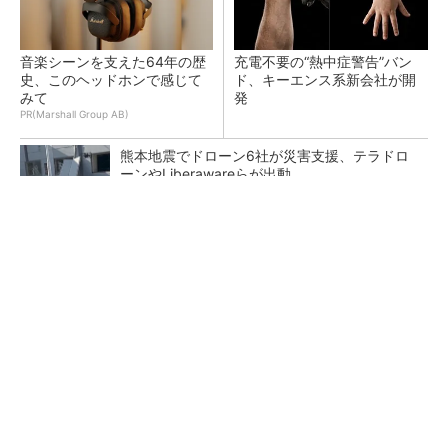
音楽シーンを支えた64年の歴
充電不要の“熱中症警告”バン
史、このヘッドホンで感じて
ド、キーエンス系新会社が開
みて
発
PR(Marshall Group AB)
熊本地震でドローン6社が災害支援、テラドロ
ーンやLiberawareらが出動
点群データを設計・維持管理で“使える3Dモデ
ル”に アイサンテクノロジーの新提案
大規模データセンターをモジュール型に 申請
／設計から施工まで約2年を目指す