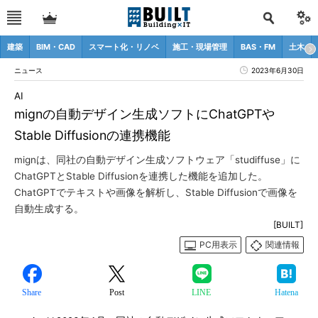
建築
BIM・CAD
スマート化・リノベ
施工・現場管理
BAS・FM
土木
ニュース
2023年6月30日
AI
mignの自動デザイン生成ソフトにChatGPTや
Stable Diffusionの連携機能
mignは、同社の自動デザイン生成ソフトウェア「studiffuse」に
ChatGPTとStable Diffusionを連携した機能を追加した。
ChatGPTでテキストや画像を解析し、Stable Diffusionで画像を
自動生成する。
[BUILT]
PC用表示
関連情報
Share
Post
LINE
Hatena