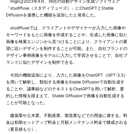
mignは2023年4月、同社の自動デザイン生成ソフトウェア
「studiffuse（スタディフューズ）」にChatGPTとStable
Diffusionを連携した機能を追加したと発表した。
studiffuseでは、クライアントやデザイナーが入力した画像や
キーワードをもとに画像を作成することや、生成した画像に似た
画像を検索エンジンから見つけることにより、クライアントの要
望に近いデザインを制作することが可能。また、自社ブランドの
デザイン事例画像をモデルに入力して学習させることで、自社ブ
ランドに似たデザインを制作できる。
今回の機能追加により、入力した画像をChatGPT（GPT-3.5）
を用いて解析し、類似する画像をStable Diffusionで自動生成す
ることや、議事録などのテキストをChatGPTを用いて解析、要
約した情報を踏まえて、Stable Diffusionで画像を自動生成する
ことが可能となった。
建築業や土木業、不動産業、製造業などでの用途に適する。料
金は初期セットアップ料金と月額メンテナンス料金で構成される
（要見積もり）。