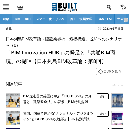
建築
BIM・CAD
スマート化・リノベ
施工・現場管理
BAS・FM
土木
連載
2023年5月11日
日本列島BIM改革論～建設業界の「危機構造」脱却へのシナリオ
～（8）
「BIM Innovation HUB」の発足と「共通BIM環
境」の提唱【日本列島BIM改革論：第8回】
記事を見る
関連記事
6 Articles
BIM先進国の英国に学ぶ「ISO 19650」の真
読む
意と「建築安全法」の背景【BIM特別鼎談
Vol.1】
英国が国策で進める“ナショナル・デジタルツ
読む
イン”とISO 19650の次段階【BIM特別鼎談
Vol.2】