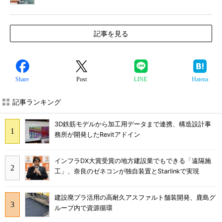
記事を見る
Share
Post
LINE
Hatena
記事ランキング
3D鉄筋モデルから加工用データまで連携、構造設計事
務所が開発したRevitアドイン
インフラDX大賞受賞の地方建設業でもできる「遠隔施
工」、奈良のゼネコンが独自装置とStarlinkで実現
建設廃プラ活用の高耐久アスファルト舗装開発、鹿島グ
ループ内で資源循環