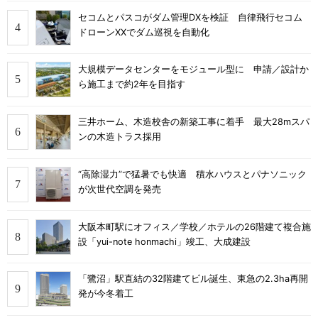
セコムとパスコがダム管理DXを検証 自律飛行セコム
ドローンXXでダム巡視を自動化
大規模データセンターをモジュール型に 申請／設計か
ら施工まで約2年を目指す
三井ホーム、木造校舎の新築工事に着手 最大28mスパ
ンの木造トラス採用
“高除湿力”で猛暑でも快適 積水ハウスとパナソニック
が次世代空調を発売
大阪本町駅にオフィス／学校／ホテルの26階建て複合施
設「yui-note honmachi」竣工、大成建設
「鷺沼」駅直結の32階建てビル誕生、東急の2.3ha再開
発が今冬着工