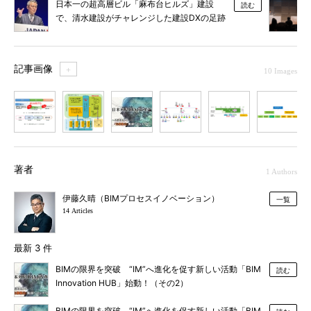
日本一の超高層ビル「麻布台ヒルズ」建設
読む
で、清水建設がチャレンジした建設DXの足跡
を辿る
記事画像
＋
10 Images
1
2
3
4
5
6
7
著者
1 Authors
伊藤久晴（BIMプロセスイノベーション）
一覧
14 Articles
最新 3 件
BIMの限界を突破 “IM”へ進化を促す新しい活動「BIM
読む
Innovation HUB」始動！（その2）
BIMの限界を突破 “IM”へ進化を促す新しい活動「BIM