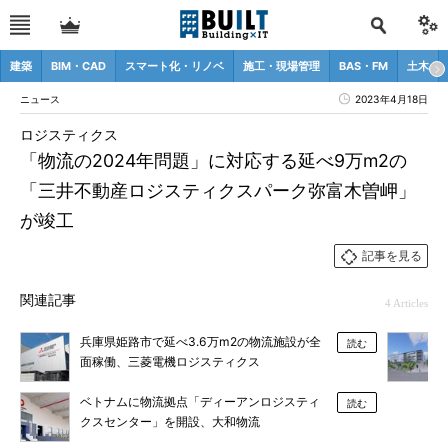
建築
BIM・CAD
スマート化・リノベ
施工・現場管理
BAS・FM
土木
ニュース
2023年4月18日
ロジスティクス
「物流の2024年問題」に対応する延べ9万m2の
「三井不動産ロジスティクスパーク弥富木曽岬」
が竣工
記事を見る
関連記事
4 Articles
兵庫県姫路市で延べ3.6万m2の物流施設が全
読む
面稼働、三菱電機ロジスティクス
ベトナムに物流拠点「ディーアンロジスティ
読む
クスセンター」を開設、大和物流