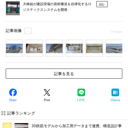
大林組が建設現場の資材搬送を自律化するロ
読む
ジスティクスシステムを開発
記事画像
＋
7 Images
1
2
3
4
5
6
7
記事を見る
Share
Post
LINE
Hatena
記事ランキング
3D鉄筋モデルから加工用データまで連携、構造設計事