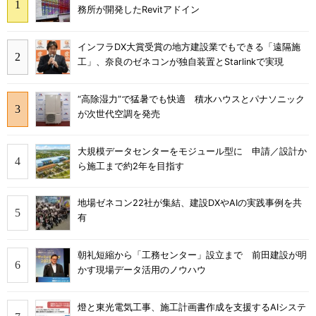
務所が開発したRevitアドイン
インフラDX大賞受賞の地方建設業でもできる「遠隔施
工」、奈良のゼネコンが独自装置とStarlinkで実現
“高除湿力”で猛暑でも快適 積水ハウスとパナソニック
が次世代空調を発売
大規模データセンターをモジュール型に 申請／設計か
ら施工まで約2年を目指す
地場ゼネコン22社が集結、建設DXやAIの実践事例を共
有
朝礼短縮から「工務センター」設立まで 前田建設が明
かす現場データ活用のノウハウ
燈と東光電気工事、施工計画書作成を支援するAIシステ