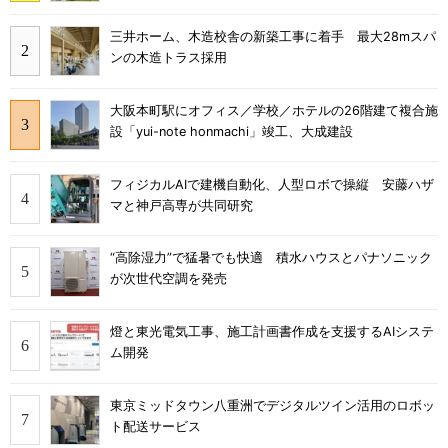
三井ホーム、木造校舎の新築工事に着手 最大28mスパ
ンの木造トラス採用
大阪本町駅にオフィス／学校／ホテルの26階建て複合施
設「yui-note honmachi」竣工、大成建設
フィジカルAIで建機自動化、人型ロボで操縦 安藤ハザ
マと神戸高専が共同研究
“高除湿力”で猛暑でも快適 積水ハウスとパナソニック
が次世代空調を発売
燈と東光電気工事、施工計画書作成を支援するAIシステ
ム開発
東京ミッドタウン八重洲でデジタルツイン活用のロボッ
ト配送サービス