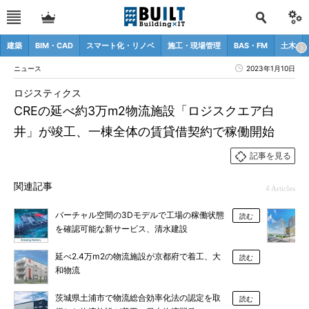
建築
BIM・CAD
スマート化・リノベ
施工・現場管理
BAS・FM
土木
ニュース
2023年1月10日
ロジスティクス
CREの延べ約3万m2物流施設「ロジスクエア白
井」が竣工、一棟全体の賃貸借契約で稼働開始
記事を見る
関連記事
4 Articles
バーチャル空間の3Dモデルで工場の稼働状態
読む
を確認可能な新サービス、清水建設
延べ2.4万m2の物流施設が京都府で着工、大
読む
和物流
茨城県土浦市で物流総合効率化法の認定を取
読む