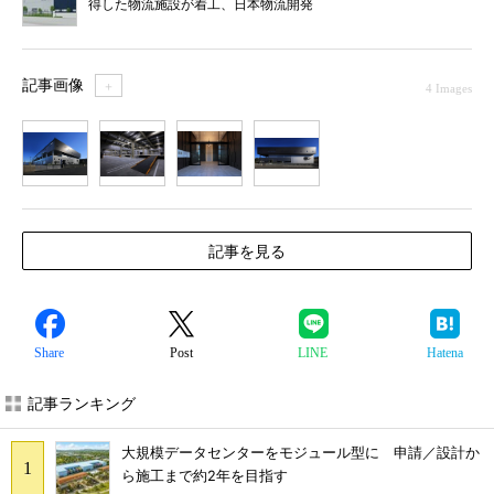
得した物流施設が着工、日本物流開発
記事画像
＋
4 Images
1
2
3
4
記事を見る
Share
Post
LINE
Hatena
記事ランキング
大規模データセンターをモジュール型に 申請／設計か
ら施工まで約2年を目指す