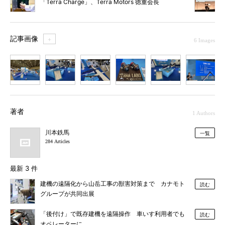
「Terra Charge」、Terra Motors 徳重会長
の狙いは？
記事画像
＋
6 Images
1
2
3
4
5
6
著者
1 Authors
川本鉄馬
一覧
284 Articles
最新 3 件
建機の遠隔化から山岳工事の獣害対策まで カナモト
読む
グループが共同出展
「後付け」で既存建機を遠隔操作 車いす利用者でも
読む
オペレーターに