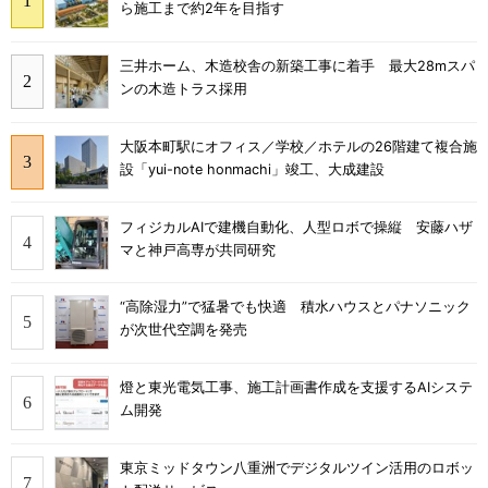
ら施工まで約2年を目指す
三井ホーム、木造校舎の新築工事に着手 最大28mスパ
ンの木造トラス採用
大阪本町駅にオフィス／学校／ホテルの26階建て複合施
設「yui-note honmachi」竣工、大成建設
フィジカルAIで建機自動化、人型ロボで操縦 安藤ハザ
マと神戸高専が共同研究
“高除湿力”で猛暑でも快適 積水ハウスとパナソニック
が次世代空調を発売
燈と東光電気工事、施工計画書作成を支援するAIシステ
ム開発
東京ミッドタウン八重洲でデジタルツイン活用のロボッ