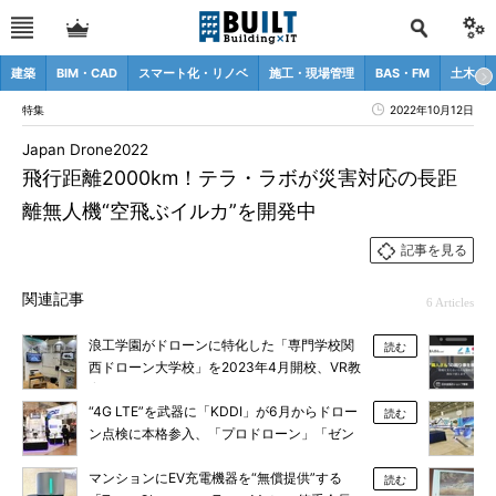
建築
BIM・CAD
スマート化・リノベ
施工・現場管理
BAS・FM
土木
特集
2022年10月12日
Japan Drone2022
飛行距離2000km！テラ・ラボが災害対応の長距
離無人機“空飛ぶイルカ”を開発中
記事を見る
関連記事
6 Articles
浪工学園がドローンに特化した「専門学校関
読む
西ドローン大学校」を2023年4月開校、VR教
育も
“4G LTE”を武器に「KDDI」が6月からドロー
読む
ン点検に本格参入、「プロドローン」「ゼン
リン」「テラドローン」などと協力
マンションにEV充電機器を“無償提供”する
読む