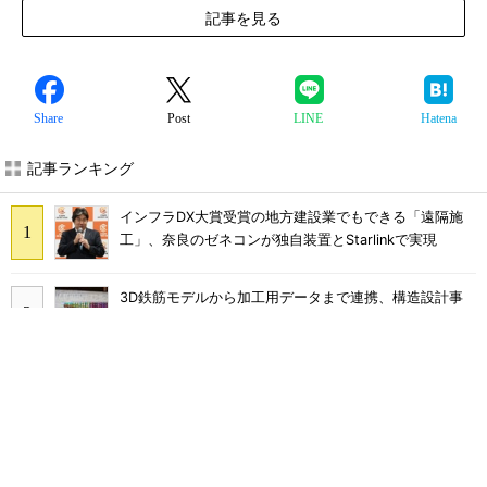
記事を見る
Share
Post
LINE
Hatena
記事ランキング
インフラDX大賞受賞の地方建設業でもできる「遠隔施
工」、奈良のゼネコンが独自装置とStarlinkで実現
3D鉄筋モデルから加工用データまで連携、構造設計事
務所が開発したRevitアドイン
大規模データセンターをモジュール型に 申請／設計か
ら施工まで約2年を目指す
建設廃プラ活用の高耐久アスファルト舗装開発、鹿島グ
ループ内で資源循環