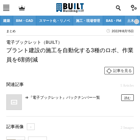
建築
BIM・CAD
スマート化・リノベ
施工・現場管理
BAS・FM
土木
まとめ
2022年8月15日
電子ブックレット（BUILT）
プラント建設の施工を自動化する3種のロボ、作業
員を6割削減
記事を見る
関連記事
1 Articles
⇒『電子ブックレット』バックナンバー一覧
読む
記事画像
＋
2 Images