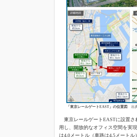
「東京レールゲートEAST」の位置図
出典
東京レールゲートEASTに設置さ
用し、開放的なオフィス空間を実現
は4.0メートル（車路は4.5メート