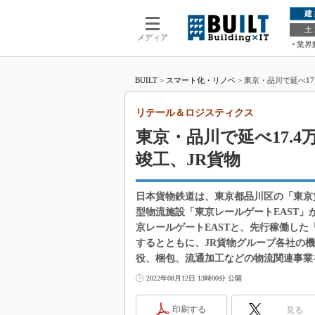
建
土
メディア
業界
BUILT
>
スマート化・リノベ
>
東京・品川で延べ1
リテール＆ロジスティクス
東京・品川で延べ17.
竣工、JR貨物
日本貨物鉄道は、東京都品川区の「東京
型物流施設「東京レールゲートEAST」が
京レールゲートEASTと、先行稼働した
するとともに、JR貨物グループ各社の
役、梱包、流通加工などの物流関連事業
2022年08月12日 13時00分 公開
印刷する
見る