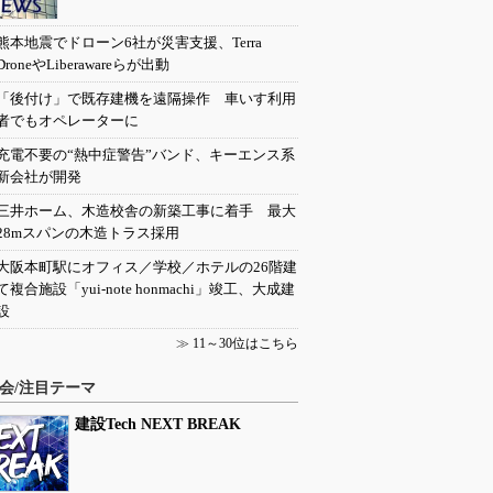
熊本地震でドローン6社が災害支援、Terra
DroneやLiberawareらが出動
「後付け」で既存建機を遠隔操作 車いす利用
者でもオペレーターに
充電不要の“熱中症警告”バンド、キーエンス系
新会社が開発
三井ホーム、木造校舎の新築工事に着手 最大
28mスパンの木造トラス採用
大阪本町駅にオフィス／学校／ホテルの26階建
て複合施設「yui-note honmachi」竣工、大成建
設
≫
11～30位はこちら
会/注目テーマ
建設Tech NEXT BREAK