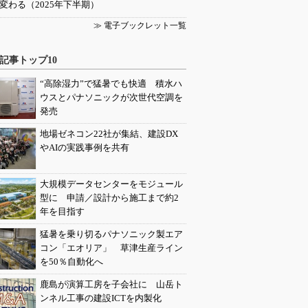
変わる（2025年下半期）
≫ 電子ブックレット一覧
記事トップ10
“高除湿力”で猛暑でも快適 積水ハ
ウスとパナソニックが次世代空調を
発売
地場ゼネコン22社が集結、建設DX
やAIの実践事例を共有
大規模データセンターをモジュール
型に 申請／設計から施工まで約2
年を目指す
猛暑を乗り切るパナソニック製エア
コン「エオリア」 草津生産ライン
を50％自動化へ
鹿島が演算工房を子会社に 山岳ト
ンネル工事の建設ICTを内製化