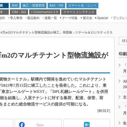
 築
施工・現場管理
BAS・FM
スマート化・リノベ
BIM
 木
CIM・GIS
スマートメンテナンス
i-Construction 2.0
動向
導入事例
製品動向
連載一覧
テーマ特集
展示会
ブックレ
Special
建設Tech NEXT BREAK
メンテナンス・レジリエンス
TOKYO2026
7.4万m2のマルチテナント型物流施設が竣工、JR貨物：リテール＆ロジスティクス
ドローンがもたらす建設業界の“ゲー
第8回 国際 建設・測量展
ムチェンジ” Ver.2.0
（CSPI2026）
脱3Kから新3Kへ導く建設×IT
第10回 JAPAN BUILD TOKYO－建
4万m2のマルチテナント型物流施設が
印刷
築・土木・不動産の先端技術展－
“Society5.0”時代のスマートビル
Japan Drone 2023
VR／ARが描くモノづくりのミライ
「
月
メンテナンス・レジリエンスOSAKA
2020
貨物ターミナル」駅構内で開発を進めていたマルチテナント
A
日本 ものづくりワールド 2020
2022年7月15日に竣工したことを発表した。これにより、東
2
「東京レールゲートWEST」「DPL札幌レールゲート」を併用
メンテナンス・レジリエンスTOKYO
主
2019
機能を結集し、入居テナントに対する集荷、配達、保管、荷
をまとめた総合物流サービスの提供が可能になる。
IGAS2018
「
[
BUILT
]
月
生
Share