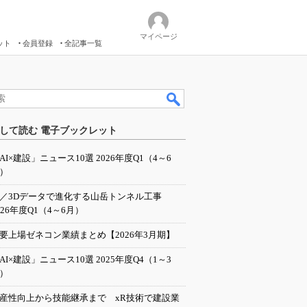
マイページ
ット
会員登録
全記事一覧
して読む 電子ブックレット
AI×建設」ニュース10選 2026年度Q1（4～6
）
I／3Dデータで進化する山岳トンネル工事
026年度Q1（4～6月）
要上場ゼネコン業績まとめ【2026年3月期】
AI×建設」ニュース10選 2025年度Q4（1～3
）
産性向上から技能継承まで xR技術で建設業