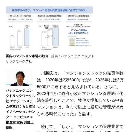
国内のマンション市場の動向
提供：パナソニック エレクト
リックワークス社
川勝氏は、「マンションストックの売買件数
は、2020年は2万5000戸だが、2025年には3万
5000戸に達すると見込まれている。さらに、
パナソニック エレ
2022年4月に政府が改正マンション管理適正化
クトリックワークス
法を施行したことで、物件が増加している中古
社 エナジーシステ
ム事業部くらし空間
マンションは、今まで以上に適切な管理が求め
イノベーションセン
られる時代になった」と話す。
ター コアビジネス
推進室 室長 川勝正
続けて、「しかし、マンションの管理業界で
晴氏