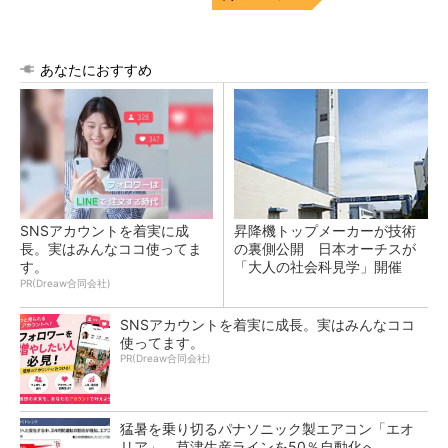
あなたにおすすめ
SNSアカウントを着実に成
昇降機トップメーカーが技術
長。実はみんなココ使ってま
の裏側公開 日本オーチスが
す。
「大人の社会科見学」開催
PR(Dreaw合同会社)
SNSアカウントを着実に成長。実はみんなココ
使ってます。
PR(Dreaw合同会社)
猛暑を乗り切るパナソニック製エアコン「エオ
リア」 草津生産ラインを50％自動化へ