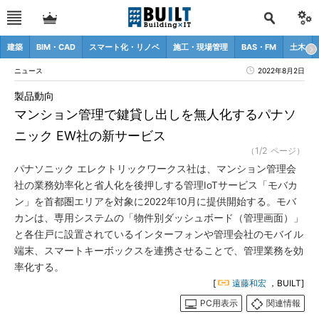
建築
BIM・CAD
スマート化・リノベ
施工・現場管理
BAS・FM
土木
ニュース
2022年8月2日
製品動向
マンション管理で鍵貸し出しを無人化するパナソ
ニック EW社の新サービス
（1/2 ページ）
パナソニック エレクトリックワークス社は、マンション管理会
社の業務効率化と省人化を後押しする管理IoTサービス「モバカ
ン」を首都圏エリアを対象に2022年10月に提供開始する。モバ
カンは、専用システムの「物件別ダッシュボード（管理画面）」
と各住戸に設置されているインターフォンや管理会社のモバイル
端末、スマートキーボックスを連携させることで、管理業務を効
率化する。
[
遠藤和宏
，BUILT]
PC用表示
関連情報