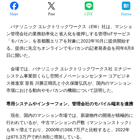
Share
Post
LINE
Hatena
パナソニック エレクトリックワークス（EW）社は、マンショ
ン管理会社の業務効率化と省人化を後押しする管理IoTサービス
「モバカン」を首都圏エリアを対象に2022年10月に提供開始す
る。提供に先立ちオンラインでモバカンの記者発表会を同年6月8
日に開いた。
会場では、パナソニック エレクトリックワークス社 エナジー
システム事業部くらし空間イノベーションセンター コアビジネ
ス推進室 室長 川勝正晴氏と小久保隆弘氏が、国内のマンション
市場における動向やモバカンの機能について説明した。
専用システムやインターフォン、管理会社のモバイル端末を連携
現在、国内のマンション市場では、新築物件の開発が積極的に
行われているが、中古マンションの戸数（マンションストック）
も年々増えており、2000年の368.7万戸と比較すると、2022年
は675.3万戸で約1.8倍に増加している。