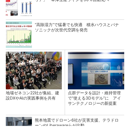
“高除湿力”で猛暑でも快適 積水ハウスとパナ
ソニックが次世代空調を発売
地場ゼネコン22社が集結、建
点群データを設計・維持管理
設DXやAIの実践事例を共有
で“使える3Dモデル”に アイ
サンテクノロジーの新提案
熊本地震でドローン6社が災害支援、テラドロ
ーンやLiberawareらが出動