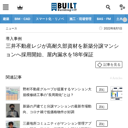
建築
BIM・CAD
スマート化・リノベ
施工・現場管理
BAS・FM
土木
ニュース
2022年8月1日
導入事例
三井不動産レジが高耐久部資材を新築分譲マンシ
ョンへ採用開始、屋内漏水を18年保証
記事を見る
関連記事
4 Articles
野村不動産グループが提案するマンション大
読む
規模修繕工事の“長周期化”とは？
新築の戸建てと分譲マンションの最新市場動
読む
向、コロナ禍で低価格物件が好調
三菱地所コミュニティがマンション管理アプ
読む