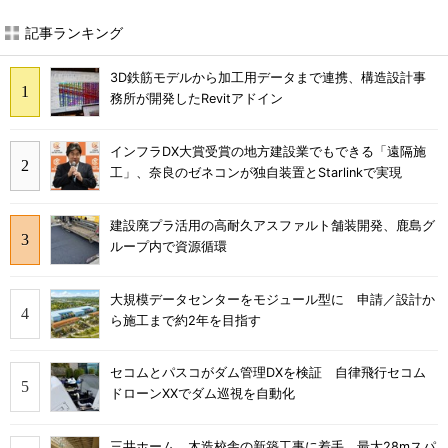
記事ランキング
3D鉄筋モデルから加工用データまで連携、構造設計事
務所が開発したRevitアドイン
インフラDX大賞受賞の地方建設業でもできる「遠隔施
工」、奈良のゼネコンが独自装置とStarlinkで実現
建設廃プラ活用の高耐久アスファルト舗装開発、鹿島グ
ループ内で資源循環
大規模データセンターをモジュール型に 申請／設計か
ら施工まで約2年を目指す
セコムとパスコがダム管理DXを検証 自律飛行セコム
ドローンXXでダム巡視を自動化
三井ホーム、木造校舎の新築工事に着手 最大28mスパ