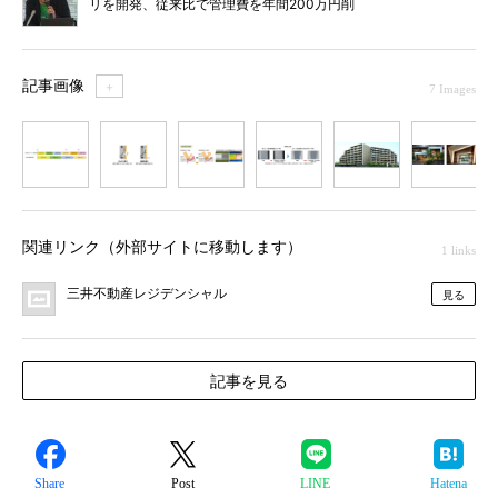
リを開発、従来比で管理費を年間200万円削
減
記事画像
＋
7 Images
1
2
3
4
5
6
7
関連リンク（外部サイトに移動します）
1 links
三井不動産レジデンシャル
見る
記事を見る
Share
Post
LINE
Hatena