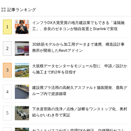
記事ランキング
インフラDX大賞受賞の地方建設業でもできる「遠隔施
工」、奈良のゼネコンが独自装置とStarlinkで実現
3D鉄筋モデルから加工用データまで連携、構造設計事
務所が開発したRevitアドイン
大規模データセンターをモジュール型に 申請／設計か
ら施工まで約2年を目指す
建設廃プラ活用の高耐久アスファルト舗装開発、鹿島グ
ループ内で資源循環
下水道管路の洗浄／点検／診断をワンストップ化、奥村
組らがいわき市で実証
セコムとパスコがダム管理DXを検証 自律飛行セコム