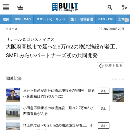
建築
BIM・CAD
スマート化・リノベ
施工・現場管理
BAS・FM
土木
ニュース
2022年6月20日
リテール＆ロジスティクス
大阪府高槻市で延べ2.9万m2の物流施設が着工、
SMFLみらいパートナーズ初の共同開発
記事を見る
関連記事
4 Articles
三井不動産が新たに物流施設を7件開発、総延
読む
べ床面積は約390万m2に
小田急不動産初の物流施設、延べ2.2万m2で
読む
西濃運輸が入居
埼玉県で延べ6.2万m2の物流施設が着工、オ
読む