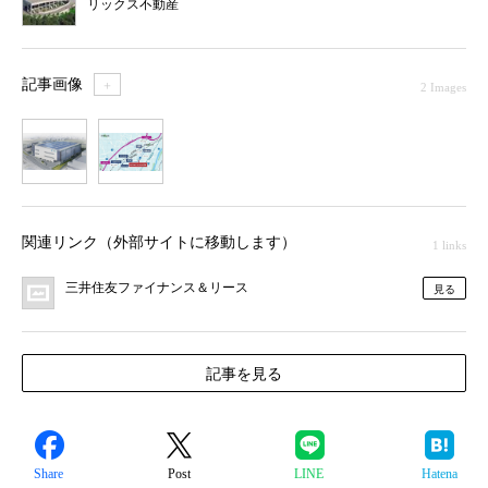
リックス不動産
記事画像
＋
2 Images
1
2
関連リンク（外部サイトに移動します）
1 links
三井住友ファイナンス＆リース
見る
記事を見る
Share
Post
LINE
Hatena