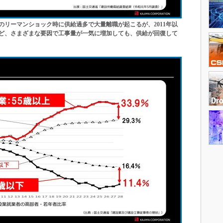
年のリーマンショック時に供給過多で大量離職が起こるが、2011年以
ど、さまざまな要因で工事量が一気に増加しても、供給が回復して