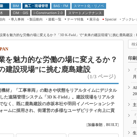
 築
施工・現場管理
BAS・FM
スマート化・リノベ
BIM
 木
CIM・GIS
スマートメンテナンス
i-Construction 2.0
動向
導入事例
製品動向
連載一覧
テーマ特集
展示会
ブックレ
Special
建設Tech NEXT BREAK
メンテナンス・レジリエンス
TOKYO2026
力的な労働の場に変えるか？「3D K-Field」で“未来の建設現場”に挑む鹿島建設：Hitachi Social 
ドローンがもたらす建設業界の“ゲー
第8回 国際 建設・測量展
ムチェンジ” Ver.2.0
（CSPI2026）
JAPAN
脱3Kから新3Kへ導く建設×IT
第10回 JAPAN BUILD TOKYO－建
業を魅力的な労働の場に変えるか？
印刷
築・土木・不動産の先端技術展－
“Society5.0”時代のスマートビル
“未来の建設現場”に挑む鹿島建設
Japan Drone 2023
VR／ARが描くモノづくりのミライ
「
（1/3 ページ）
月
メンテナンス・レジリエンスOSAKA
2020
A
「資機材」「工事車両」の動きや状態をリアルタイムにデジタル
日本 ものづくりワールド 2020
2
た遠隔管理システム「3D K-Field」。建設現場をリアルタ
メンテナンス・レジリエンスTOKYO
でなく、既に鹿島建設の赤坂本社や羽田イノベーションシテ
主
2019
ォームに採用され、街運営の多様なユーザビリティ向上に貢
IGAS2018
「
月
[
加藤泰朗
，
BUILT
]
生