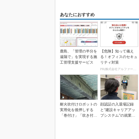
あなたにおすすめ
鹿島、「管理の半分を
【危険】知って備え
遠隔で」を実現する施
る！オフィスのセキュ
工管理支援サービス
リティ対策
PR(株式会社アルファーテクノ)
耐火吹付けロボットの
顔認証の入退場記録
実用化を後押しする
と“建設キャリアアッ
「巻付け」「吹き付
プシステム”の就業履
け」のハイブリッド被
歴を「Buildee」...
覆工...