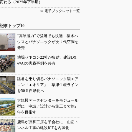
変わる（2025年下半期）
≫ 電子ブックレット一覧
記事トップ10
“高除湿力”で猛暑でも快適 積水ハ
ウスとパナソニックが次世代空調を
発売
地場ゼネコン22社が集結、建設DX
やAIの実践事例を共有
猛暑を乗り切るパナソニック製エア
コン「エオリア」 草津生産ライン
を50％自動化へ
大規模データセンターをモジュール
型に 申請／設計から施工まで約2
年を目指す
鹿島が演算工房を子会社に 山岳ト
ンネル工事の建設ICTを内製化