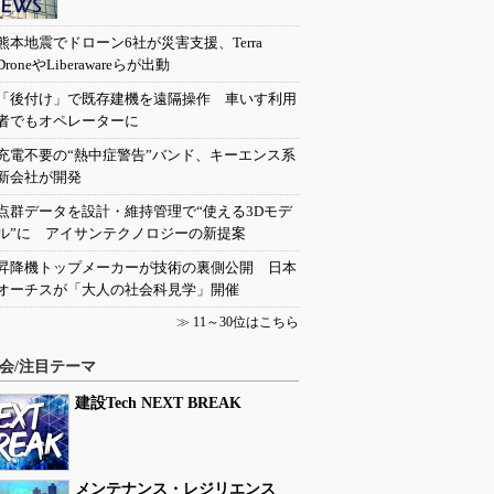
熊本地震でドローン6社が災害支援、Terra
DroneやLiberawareらが出動
「後付け」で既存建機を遠隔操作 車いす利用
者でもオペレーターに
充電不要の“熱中症警告”バンド、キーエンス系
新会社が開発
点群データを設計・維持管理で“使える3Dモデ
ル”に アイサンテクノロジーの新提案
昇降機トップメーカーが技術の裏側公開 日本
オーチスが「大人の社会科見学」開催
≫
11～30位はこちら
会/注目テーマ
建設Tech NEXT BREAK
メンテナンス・レジリエンス