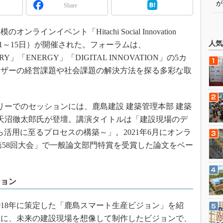
が
Share
インイベント「Hitachi Social Innovation
人気
1年10月11～15日）が開催された。フォーラムは、
RY」「ENERGY」「DIGITAL INNOVATION」の5カ
ーザーの経営課題や社会課題の解決方法を探る多彩な取
カテゴリーでのセッションには、鹿島建設 建築管理本部 建築
 天沼徹太郎氏が登壇。講演タイトルは「建設現場のデ
ら活用に至るプロセスの構築～」。2021年6月にオンラ
第58回大会」で一般論文部門特賞を受賞した論文をベー
ジョン
18年に策定した「鹿島スマート生産ビジョン」を紹
もに、未来の建設現場を想像して制作したビジョンで、