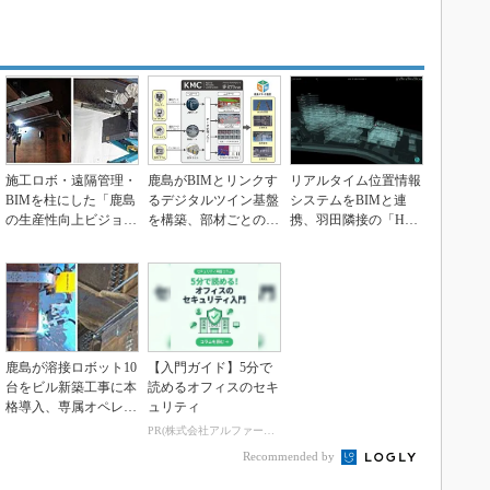
施工ロボ・遠隔管理・
鹿島がBIMとリンクす
リアルタイム位置情報
BIMを柱にした「鹿島
るデジタルツイン基盤
システムをBIMと連
の生産性向上ビジョ
を構築、部材ごとの施
携、羽田隣接の「HICi
ン」、“18のICT...
工進捗率も把握可能
ty」で施設運営...
鹿島が溶接ロボット10
【入門ガイド】5分で
台をビル新築工事に本
読めるオフィスのセキ
格導入、専属オペレー
ュリティ
タ8人と梁588を...
PR(株式会社アルファーテクノ)
Recommended by