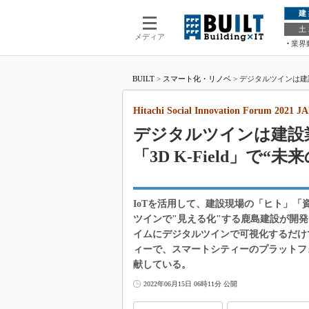
建
土
メディア
業界
BUILT
>
スマート化・リノベ
>
デジタルツインは建設業を魅
ージ）
Hitachi Social Innovation Forum 2021 
デジタルツインは建設
「3D K-Field」で
IoTを活用して、建設現場の「ヒト」
ツインで"見える化"する鹿島建設が開発し
イムにデジタルツインで可視化するだけ
ィーで、スマートシティーのプラットフ
献している。
2022年06月15日 06時11分 公開