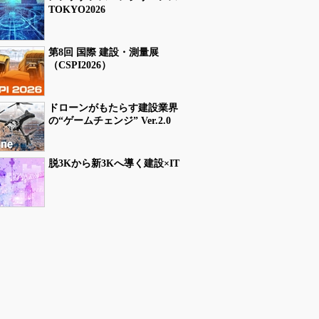
TOKYO2026
第8回 国際 建設・測量展
（CSPI2026）
ドローンがもたらす建設業界
の“ゲームチェンジ” Ver.2.0
脱3Kから新3Kへ導く建設×IT