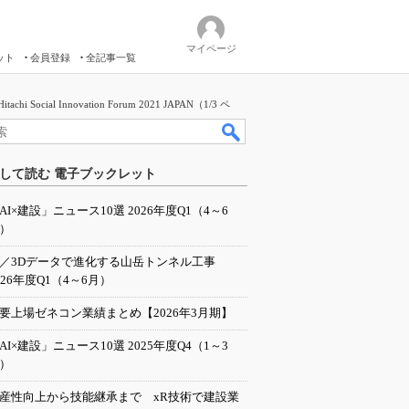
マイページ
ット
会員登録
全記事一覧
Innovation Forum 2021 JAPAN（1/3 ペ
して読む 電子ブックレット
AI×建設」ニュース10選 2026年度Q1（4～6
）
I／3Dデータで進化する山岳トンネル工事
026年度Q1（4～6月）
要上場ゼネコン業績まとめ【2026年3月期】
AI×建設」ニュース10選 2025年度Q4（1～3
）
産性向上から技能継承まで xR技術で建設業