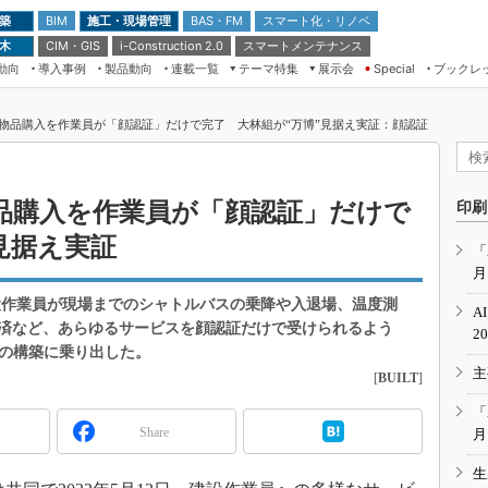
 築
施工・現場管理
BAS・FM
スマート化・リノベ
BIM
 木
CIM・GIS
スマートメンテナンス
i-Construction 2.0
動向
導入事例
製品動向
連載一覧
テーマ特集
展示会
ブックレ
Special
建設Tech NEXT BREAK
メンテナンス・レジリエンス
TOKYO2026
物品購入を作業員が「顔認証」だけで完了 大林組が“万博”見据え実証：顔認証
ドローンがもたらす建設業界の“ゲー
第8回 国際 建設・測量展
ムチェンジ” Ver.2.0
（CSPI2026）
脱3Kから新3Kへ導く建設×IT
第10回 JAPAN BUILD TOKYO－建
品購入を作業員が「顔認証」だけで
印刷
築・土木・不動産の先端技術展－
“Society5.0”時代のスマートビル
見据え実証
Japan Drone 2023
VR／ARが描くモノづくりのミライ
「
月
メンテナンス・レジリエンスOSAKA
2020
設作業員が現場までのシャトルバスの乗降や入退場、温度測
A
日本 ものづくりワールド 2020
済など、あらゆるサービスを顔認証だけで受けられるよう
2
」の構築に乗り出した。
メンテナンス・レジリエンスTOKYO
主
2019
[
BUILT
]
IGAS2018
「
Share
月
生