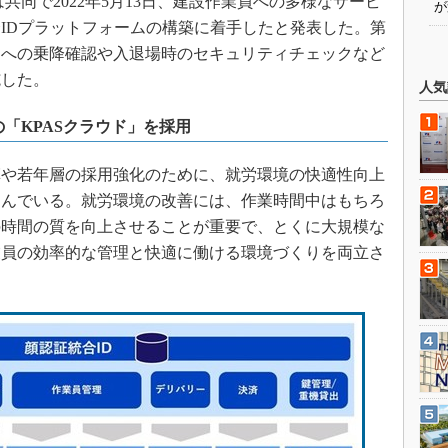
同で2022年5月13日、建設作業員への多様なサービ
が
IDプラットフォームの構築に着手したと発表した。第
スへの乗降確認や入退場時のセキュリティチェックなど
施した。
人気
「KPASクラウド」を採用
や若年層の採用強化のために、就労環境の快適性向上
進んでいる。就労環境の改善には、作業時間中はもちろ
の時間の質を向上させることが重要で、とくに大規模な
業員の効率的な管理と快適に働ける環境づくりを両立さ