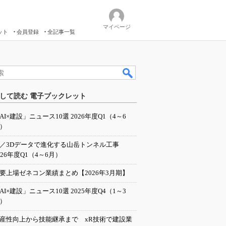
マイページ
ット
会員登録
全記事一覧
して読む 電子ブックレット
AI×建設」ニュース10選 2026年度Q1（4～6
）
I／3Dデータで進化する山岳トンネル工事
026年度Q1（4～6月）
要上場ゼネコン業績まとめ【2026年3月期】
AI×建設」ニュース10選 2025年度Q4（1～3
）
産性向上から技能継承まで xR技術で建設業