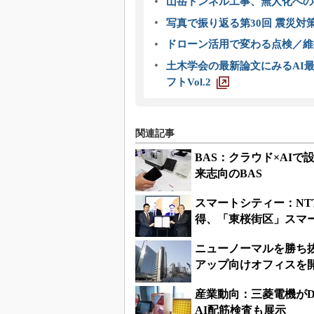
山岳トンネル工事、無人化への挑
写真で振り返る第30回 震災対
ドローン活用で変わる点検／維持
土木学会の最新論文にみるAI最
フトVol.2
関連記事
BAS：クラウド×AI
来志向のBAS
スマートシティー：NTT
得、「東桜街区」スマー
ニューノーマルを勝ち
アップ向けオフィスを
産業動向：三菱電機が
AI配筋検査も展示