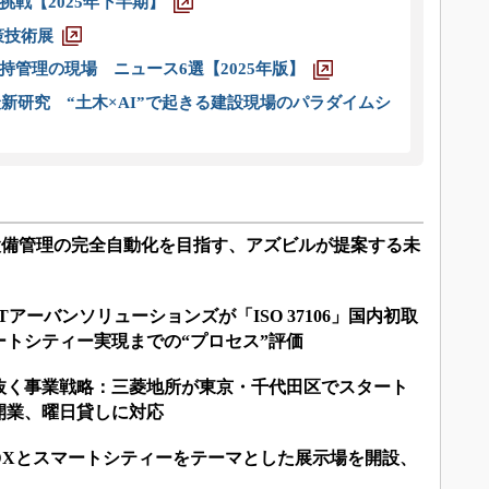
戦【2025年下半期】
策技術展
管理の現場 ニュース6選【2025年版】
新研究 “土木×AI”で起きる建設現場のパラダイムシ
で設備管理の完全自動化を目指す、アズビルが提案する未
アーバンソリューションズが「ISO 37106」国内初取
トシティー実現までの“プロセス”評価
抜く事業戦略：三菱地所が東京・千代田区でスタート
開業、曜日貸しに対応
DXとスマートシティーをテーマとした展示場を開設、