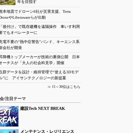
年を目指す
熊本地震でドローン6社が災害支援、Terra
DroneやLiberawareらが出動
「後付け」で既存建機を遠隔操作 車いす利用
者でもオペレーターに
充電不要の“熱中症警告”バンド、キーエンス系
新会社が開発
昇降機トップメーカーが技術の裏側公開 日本
オーチスが「大人の社会科見学」開催
点群データを設計・維持管理で“使える3Dモデ
ル”に アイサンテクノロジーの新提案
≫
11～30位はこちら
会/注目テーマ
建設Tech NEXT BREAK
メンテナンス・レジリエンス