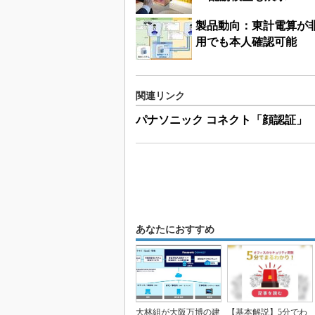
製品動向：東計電算が
用でも本人確認可能
関連リンク
パナソニック コネクト「顔認証」
あなたにおすすめ
大林組が大阪万博の建
【基本解説】5分でわ