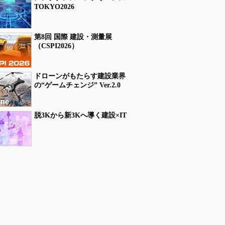
TOKYO2026
第8回 国際 建設・測量展
（CSPI2026）
ドローンがもたらす建設業界
の“ゲームチェンジ” Ver.2.0
脱3Kから新3Kへ導く建設×IT