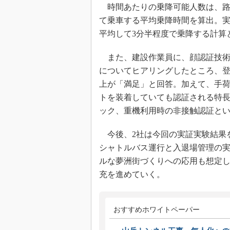
時間あたりの乗降可能人数は、路
て乗車する平均乗降時間を算出。実
平均して3分半程度で乗降する計算
また、建設作業員に、顔認証技術
についてヒアリングしたところ、登
上が「満足」と回答。加えて、手
トを装着していても認証される特
ック、重機利用時の非接触認証と
今後、2社は今回の実証実験結果
シャトルバス運行と入退場管理の
ルな夢洲街づくりへの応用も想定し
充を進めていく。
おすすめホワイトペーパー