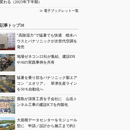
変わる（2025年下半期）
≫ 電子ブックレット一覧
記事トップ10
“高除湿力”で猛暑でも快適 積水ハ
ウスとパナソニックが次世代空調を
発売
地場ゼネコン22社が集結、建設DX
やAIの実践事例を共有
猛暑を乗り切るパナソニック製エア
コン「エオリア」 草津生産ライン
を50％自動化へ
鹿島が演算工房を子会社に 山岳ト
ンネル工事の建設ICTを内製化
大規模データセンターをモジュール
型に 申請／設計から施工まで約2