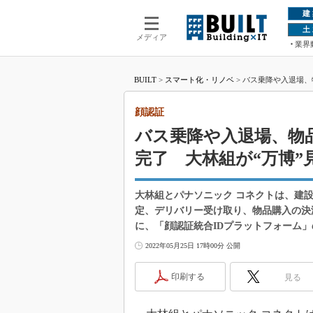
建
土
メディア
業界
BUILT
>
スマート化・リノベ
>
バス乗降や入退場、
顔認証
バス乗降や入退場、物
完了 大林組が“万博”
大林組とパナソニック コネクトは、建
定、デリバリー受け取り、物品購入の決
に、「顔認証統合IDプラットフォーム
2022年05月25日 17時00分 公開
印刷する
見る