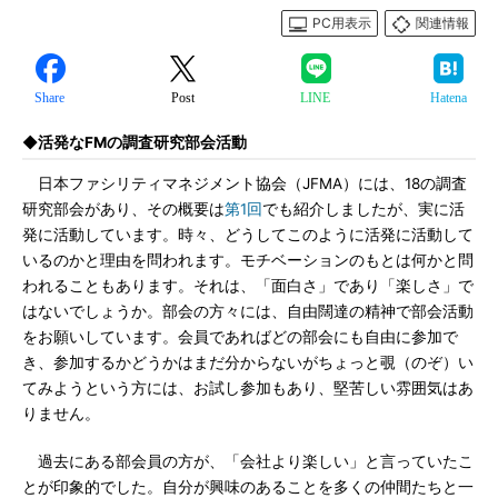
PC用表示
関連情報
Share
Post
LINE
Hatena
◆活発なFMの調査研究部会活動
日本ファシリティマネジメント協会（JFMA）には、18の調査
研究部会があり、その概要は
第1回
でも紹介しましたが、実に活
発に活動しています。時々、どうしてこのように活発に活動して
いるのかと理由を問われます。モチベーションのもとは何かと問
われることもあります。それは、「面白さ」であり「楽しさ」で
はないでしょうか。部会の方々には、自由闊達の精神で部会活動
をお願いしています。会員であればどの部会にも自由に参加で
き、参加するかどうかはまだ分からないがちょっと覗（のぞ）い
てみようという方には、お試し参加もあり、堅苦しい雰囲気はあ
りません。
過去にある部会員の方が、「会社より楽しい」と言っていたこ
とが印象的でした。自分が興味のあることを多くの仲間たちと一