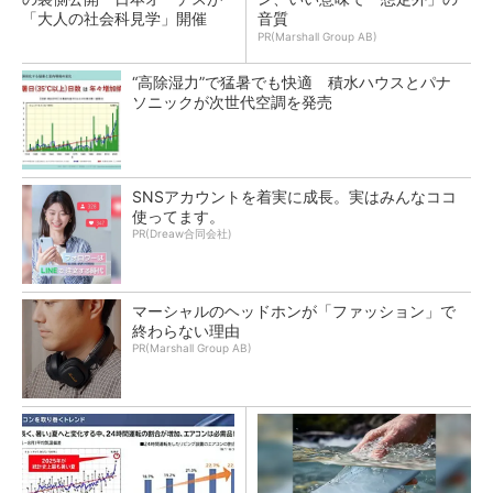
「大人の社会科見学」開催
音質
PR(Marshall Group AB)
“高除湿力”で猛暑でも快適 積水ハウスとパナ
ソニックが次世代空調を発売
SNSアカウントを着実に成長。実はみんなココ
使ってます。
PR(Dreaw合同会社)
マーシャルのヘッドホンが「ファッション」で
終わらない理由
PR(Marshall Group AB)