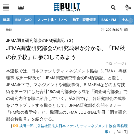
建築
BIM・CAD
スマート化・リノベ
施工・現場管理
BAS・FM
土木
連載
2021年10月11日
JFMA調査研究部会のFM探訪記（3）
JFMA調査研究部会の研究成果が分かる、「FM秋
の夜学校」に参加してみよう
（1/2 ページ）
本連載では、日本ファシリティマネジメント協会（JFMA） 専務
理事 成田一郎氏が「JFMA調査研究部会のFM探訪記」と題し、
JFMA傘下で、マネジメントや施設事例、BIM×FMなどの固有技
術をテーマにした合計18の研究部会から成る「調査研究部会」で
の研究内容を順に紹介していく。第3回では、各研究部会の成果
をアウトプットする機会として、JFMA研究部会公開セミナー
「FM秋の夜学校」と、機関誌のJFMA JOURNAL別冊「調査研究
部会特集号」を紹介する。
[
成田一郎（公益社団法人日本ファシリティマネジメント協会 専務理
事）
，BUILT]