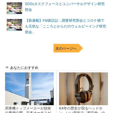
SDGsタスクフォースとユニバーサルデザイン研究
部会
【新連載】FM探訪記：調査研究部会とコロナ禍で
も元気な「こころとからだのウェルビーイング研究
部会」
次のページへ
あなたにおすすめ
昇降機トップメーカーが技術
64年の歴史が宿るヘッドホ
の裏側公開 日本オーチスが
ン、いい意味で「想定外」の