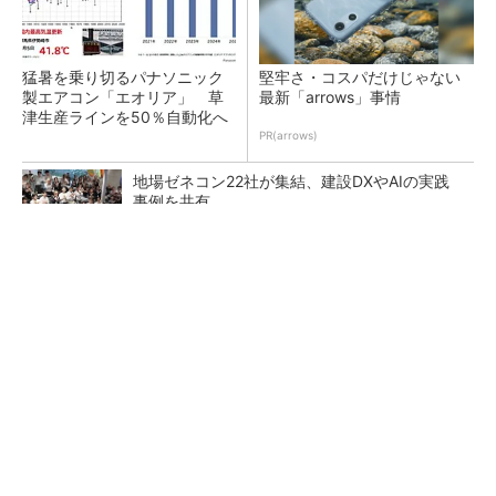
猛暑を乗り切るパナソニック
堅牢さ・コスパだけじゃない
製エアコン「エオリア」 草
最新「arrows」事情
津生産ラインを50％自動化へ
PR(arrows)
地場ゼネコン22社が集結、建設DXやAIの実践
事例を共有
大規模データセンターをモジュール型に 申請
／設計から施工まで約2年を目指す
点群データを設計・維持管理で“使える3Dモデ
ル”に アイサンテクノロジーの新提案