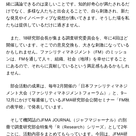
緒に議論できるのは楽しいことです。知的好奇心が満たされるだ
けでなく、多様な人たちと出会えることで、自ら刺激され、新た
な発見やイノベーティブな発想が沸いてきます。そうした場を私
たちは提供しているだけに過ぎません。
また、18研究部会長が集まる調査研究委員会を、年に4回ほど
開催しています。そこでの意見交換も、大きな刺激になっている
かもしれません。ファシリティマネジメント（FM）のミッショ
ンは、FMを通して人々、組織、社会（地球）を幸せにすること
にあるので、それらに貢献しているという満足感もあるかもしれ
ません。
部会活動の成果は、毎年2月開催の「日本ファシリティマネジ
メント大会（ファシリティマネジメントフォーラム）」と、9～
12月にかけて毎週催しているJFMA研究部会公開セミナー「FM秋
の夜学校」で発表しています。
そして機関誌のJFMA JOURNAL（ジャフマジャーナル）の別
冊で調査研究部会特集号「R（Research）シリーズ」として2年
ごとに、活動内容をまとめてもらっています。今回は、JFMA研