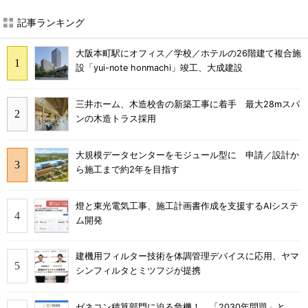
記事ランキング
大阪本町駅にオフィス／学校／ホテルの26階建て複合施
設「yui-note honmachi」竣工、大成建設
三井ホーム、木造校舎の新築工事に着手 最大28mスパ
ンの木造トラス採用
大規模データセンターをモジュール型に 申請／設計か
ら施工まで約2年を目指す
燈と東光電気工事、施工計画書作成を支援するAIシステ
ム開発
建機用フィルター技術を体調管理デバイスに応用、ヤマ
シンフィルタとミツフジが提携
ゼネコン積算部門に迫る危機！ 「2030年問題」と