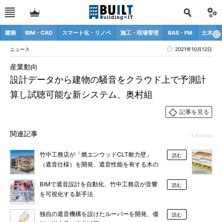
建築
BIM・CAD
スマート化・リノベ
施工・現場管理
BAS・FM
土木
ニュース
2021年10月12日
産業動向
設計データから建物の騒音をクラウド上で予測計
算し試聴可能な新システム、奥村組
記事を見る
関連記事
4 Articles
竹中工務店が「燃エンウッドCLT耐力壁」
読む
（遮音仕様）を開発、遮音性能を有する木の
現しが可能に
BIMで遮音設計を自動化、竹中工務店が音響
読む
を可視化する新手法
独自の遮音機構を設けたルーバーを開発、価
読む