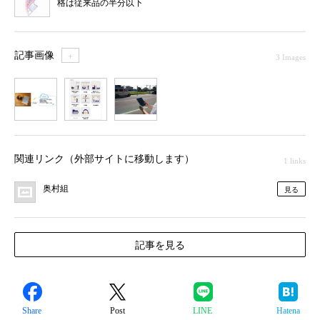
格は従来品の半分以下
記事画像
＋
3 Images
1
2
3
関連リンク（外部サイトに移動します）
1 links
奥村組
見る
記事を見る
Share
Post
LINE
Hatena