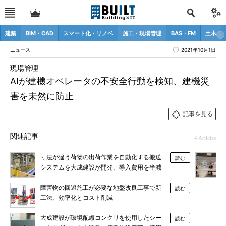
建築
BIM・CAD
スマート化・リノベ
施工・現場管理
BAS・FM
土木
ニュース
2021年10月1日
現場管理
AIが建機オペレータの不安全行動を検知、建機災
害を未然に防止
記事を見る
関連記事
4 Articles
寸法が違う荷物の出荷作業を自動化する搬送
読む
システムを大成建設が開発、導入費用を半減
障害物の回避施工が必要な地盤改良工事で新
読む
工法、効率化とコスト削減
大成建設が環境配慮コンクリを使用したシー
読む