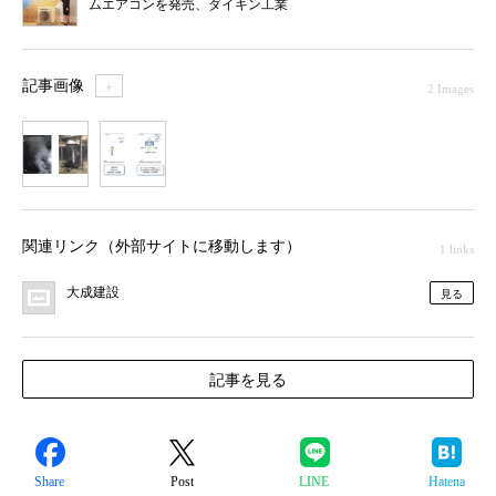
ムエアコンを発売、ダイキン工業
記事画像
＋
2 Images
1
2
関連リンク（外部サイトに移動します）
1 links
大成建設
見る
記事を見る
Share
Post
LINE
Hatena