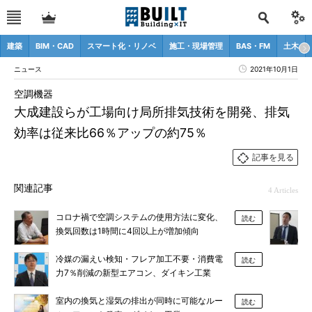
建築
BIM・CAD
スマート化・リノベ
施工・現場管理
BAS・FM
土木
ニュース
2021年10月1日
空調機器
大成建設らが工場向け局所排気技術を開発、排気
効率は従来比66％アップの約75％
記事を見る
関連記事
4 Articles
コロナ禍で空調システムの使用方法に変化、
読む
換気回数は1時間に4回以上が増加傾向
冷媒の漏えい検知・フレア加工不要・消費電
読む
力7％削減の新型エアコン、ダイキン工業
室内の換気と湿気の排出が同時に可能なルー
読む