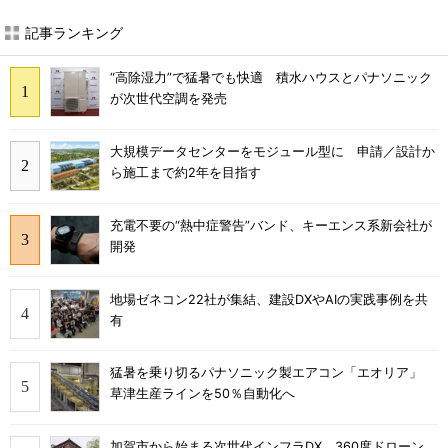
記事ランキング
“高除湿力”で猛暑でも快適 積水ハウスとパナソニック
が次世代空調を発売
大規模データセンターをモジュール型に 申請／設計か
ら施工まで約2年を目指す
充電不要の“熱中症警告”バンド、キーエンス系新会社が
開発
地場ゼネコン22社が集結、建設DXやAIの実践事例を共
有
猛暑を乗り切るパナソニック製エアコン「エオリア」
草津生産ラインを50％自動化へ
加賀市から始まる次世代インフラDX 360度ドローン