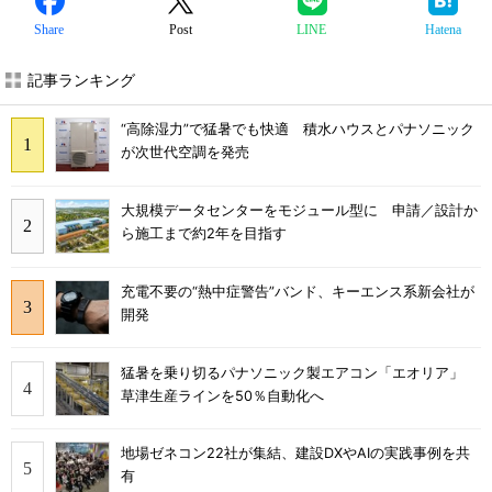
Share
Post
LINE
Hatena
記事ランキング
“高除湿力”で猛暑でも快適 積水ハウスとパナソニック
が次世代空調を発売
大規模データセンターをモジュール型に 申請／設計か
ら施工まで約2年を目指す
充電不要の“熱中症警告”バンド、キーエンス系新会社が
開発
猛暑を乗り切るパナソニック製エアコン「エオリア」
草津生産ラインを50％自動化へ
地場ゼネコン22社が集結、建設DXやAIの実践事例を共
有