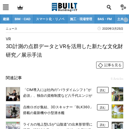
建築
BIM・CAD
スマート化・リノベ
施工・現場管理
BAS・FM
土木
ニュース
2020年3月25日
VR
3D計測の点群データとVRを活用した新たな文化財
研究／展示手法
記事を見る
関連記事
6 Articles
「CIM導入には社内の“パラダイムシフト”が
読む
必須」、独自の資格制度など八千代エンジが
説く
点検ロボが集結、3Dスキャナー「BLK360」
読む
搭載の最新機や小型潜水艦
ライカの地上型LSが“山陰道”の出来形管理に
読む