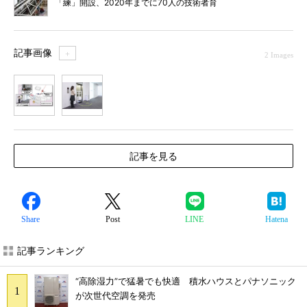
「練」開設、2020年までに70人の技術者育
成
記事画像
＋
2 Images
1
2
記事を見る
Share
Post
LINE
Hatena
記事ランキング
“高除湿力”で猛暑でも快適 積水ハウスとパナソニック
が次世代空調を発売