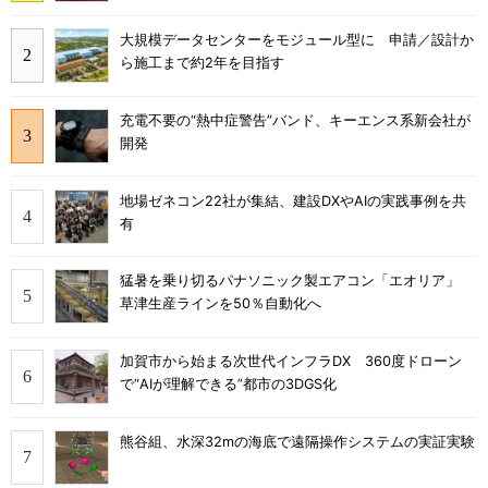
大規模データセンターをモジュール型に 申請／設計か
ら施工まで約2年を目指す
充電不要の“熱中症警告”バンド、キーエンス系新会社が
開発
地場ゼネコン22社が集結、建設DXやAIの実践事例を共
有
猛暑を乗り切るパナソニック製エアコン「エオリア」
草津生産ラインを50％自動化へ
加賀市から始まる次世代インフラDX 360度ドローン
で“AIが理解できる”都市の3DGS化
熊谷組、水深32mの海底で遠隔操作システムの実証実験