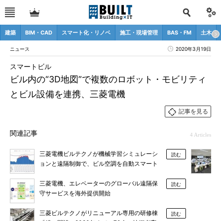
建築
BIM・CAD
スマート化・リノベ
施工・現場管理
BAS・FM
土木
ニュース
2020年3月19日
スマートビル
ビル内の“3D地図”で複数のロボット・モビリティ
とビル設備を連携、三菱電機
記事を見る
関連記事
4 Articles
三菱電機ビルテクノが機械学習シミュレーシ
読む
ョンと遠隔制御で、ビル空調を自動スマート
化
三菱電機、エレベーターのグローバル遠隔保
読む
守サービスを海外提供開始
三菱ビルテクノがリニューアル専用の研修棟
読む