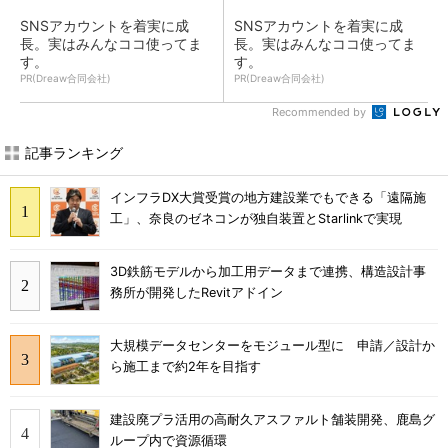
SNSアカウントを着実に成
SNSアカウントを着実に成
長。実はみんなココ使ってま
長。実はみんなココ使ってま
す。
す。
PR(Dreaw合同会社)
PR(Dreaw合同会社)
Recommended by
記事ランキング
インフラDX大賞受賞の地方建設業でもできる「遠隔施
工」、奈良のゼネコンが独自装置とStarlinkで実現
3D鉄筋モデルから加工用データまで連携、構造設計事
務所が開発したRevitアドイン
大規模データセンターをモジュール型に 申請／設計か
ら施工まで約2年を目指す
建設廃プラ活用の高耐久アスファルト舗装開発、鹿島グ
ループ内で資源循環