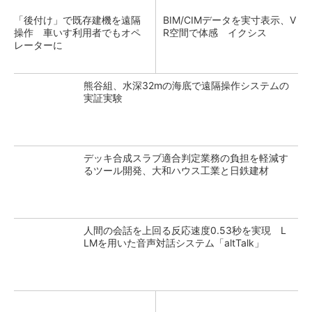
「後付け」で既存建機を遠隔
BIM/CIMデータを実寸表示、V
操作 車いす利用者でもオペ
R空間で体感 イクシス
レーターに
熊谷組、水深32mの海底で遠隔操作システムの
実証実験
デッキ合成スラブ適合判定業務の負担を軽減す
るツール開発、大和ハウス工業と日鉄建材
人間の会話を上回る反応速度0.53秒を実現 L
LMを用いた音声対話システム「altTalk」