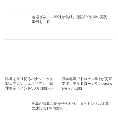
地場ゼネコン22社が集結、建設DXやAIの実践
事例を共有
猛暑を乗り切るパナソニック
熊本地震でドローン6社が災害
製エアコン「エオリア」 草
支援、テラドローンやLiberaw
津生産ラインを50％自動化へ
areらが出動
鹿島が演算工房を子会社化 山岳トンネル工事
の建設ICTを内製化