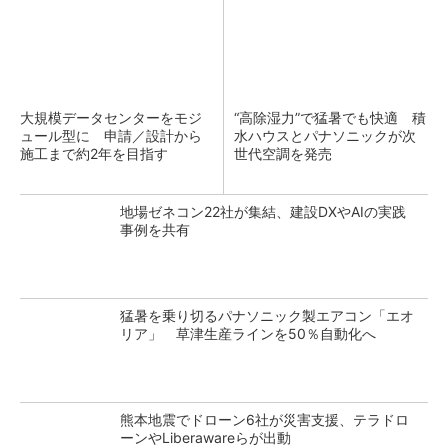
大規模データセンターをモジ
“高除湿力”で猛暑でも快適 積
ュール型に 申請／設計から
水ハウスとパナソニックが次
施工まで約2年を目指す
世代空調を発売
地場ゼネコン22社が集結、建設DXやAIの実践
事例を共有
猛暑を乗り切るパナソニック製エアコン「エオ
リア」 草津生産ラインを50％自動化へ
熊本地震でドローン6社が災害支援、テラドロ
ーンやLiberawareらが出動