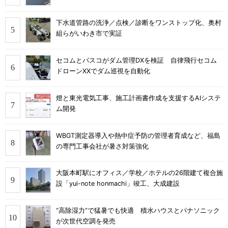
下水道管路の洗浄／点検／診断をワンストップ化、奥村
組らがいわき市で実証
セコムとパスコがダム管理DXを検証 自律飛行セコム
ドローンXXでダム巡視を自動化
燈と東光電気工事、施工計画書作成を支援するAIシステ
ム開発
WBGT測定器導入や熱中症予防の管理者育成など、福島
の専門工事会社が暑さ対策強化
大阪本町駅にオフィス／学校／ホテルの26階建て複合施
設「yui-note honmachi」竣工、大成建設
“高除湿力”で猛暑でも快適 積水ハウスとパナソニック
が次世代空調を発売