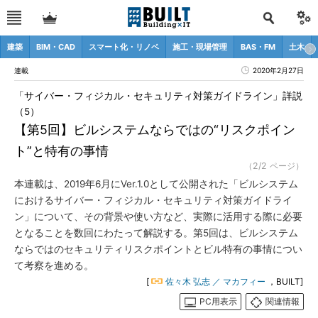
建築
BIM・CAD
スマート化・リノベ
施工・現場管理
BAS・FM
土木
連載
2020年2月27日
「サイバー・フィジカル・セキュリティ対策ガイドライン」詳説
（5）
【第5回】ビルシステムならではの“リスクポイン
ト”と特有の事情
（2/2 ページ）
本連載は、2019年6月にVer.1.0として公開された「ビルシステム
におけるサイバー・フィジカル・セキュリティ対策ガイドライ
ン」について、その背景や使い方など、実際に活用する際に必要
となることを数回にわたって解説する。第5回は、ビルシステム
ならではのセキュリティリスクポイントとビル特有の事情につい
て考察を進める。
[
佐々木 弘志 ／ マカフィー
，BUILT]
PC用表示
関連情報