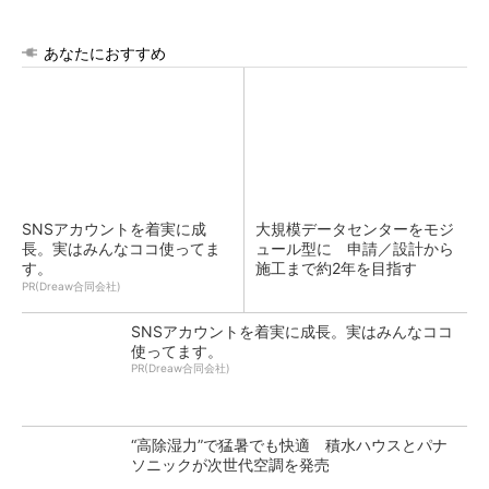
あなたにおすすめ
SNSアカウントを着実に成
大規模データセンターをモジ
長。実はみんなココ使ってま
ュール型に 申請／設計から
す。
施工まで約2年を目指す
PR(Dreaw合同会社)
SNSアカウントを着実に成長。実はみんなココ
使ってます。
PR(Dreaw合同会社)
“高除湿力”で猛暑でも快適 積水ハウスとパナ
ソニックが次世代空調を発売