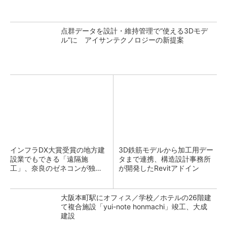
点群データを設計・維持管理で“使える3Dモデ
ル”に アイサンテクノロジーの新提案
インフラDX大賞受賞の地方建
3D鉄筋モデルから加工用デー
設業でもできる「遠隔施
タまで連携、構造設計事務所
工」、奈良のゼネコンが独自
が開発したRevitアドイン
装置とStarlinkで実現
大阪本町駅にオフィス／学校／ホテルの26階建
て複合施設「yui-note honmachi」竣工、大成
建設