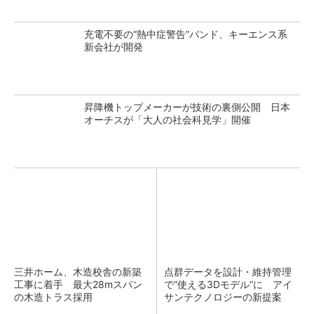
充電不要の“熱中症警告”バンド、キーエンス系
新会社が開発
昇降機トップメーカーが技術の裏側公開 日本
オーチスが「大人の社会科見学」開催
三井ホーム、木造校舎の新築
点群データを設計・維持管理
工事に着手 最大28mスパン
で“使える3Dモデル”に アイ
の木造トラス採用
サンテクノロジーの新提案