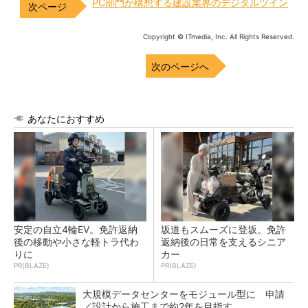
PC部門が構想する建設業界のデジタルツイン
Copyright © ITmedia, Inc. All Rights Reserved.
次のページへ
あなたにおすすめ
安定の自立4輪EV。免許返納
坂道もスムーズに登坂。免許
後の移動や小さな軽トラ代わ
返納後の日常を支えるシニア
りに
カー
PR(BLAZE)
PR(BLAZE)
大規模データセンターをモジュール型に 申請
／設計から施工まで約2年を目指す