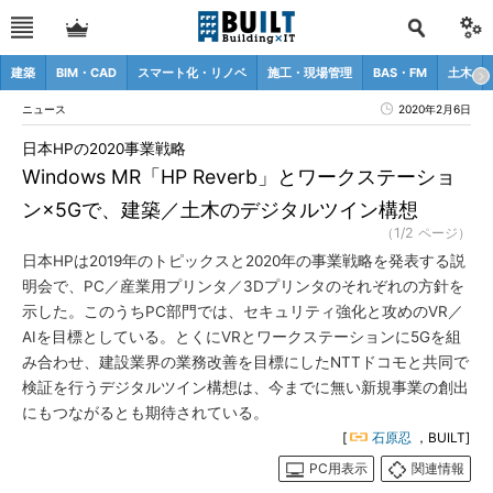
建築
BIM・CAD
スマート化・リノベ
施工・現場管理
BAS・FM
土木
ニュース
2020年2月6日
日本HPの2020事業戦略
Windows MR「HP Reverb」とワークステーショ
ン×5Gで、建築／土木のデジタルツイン構想
（1/2 ページ）
日本HPは2019年のトピックスと2020年の事業戦略を発表する説
明会で、PC／産業用プリンタ／3Dプリンタのそれぞれの方針を
示した。このうちPC部門では、セキュリティ強化と攻めのVR／
AIを目標としている。とくにVRとワークステーションに5Gを組
み合わせ、建設業界の業務改善を目標にしたNTTドコモと共同で
検証を行うデジタルツイン構想は、今までに無い新規事業の創出
にもつながるとも期待されている。
[
石原忍
，BUILT]
PC用表示
関連情報