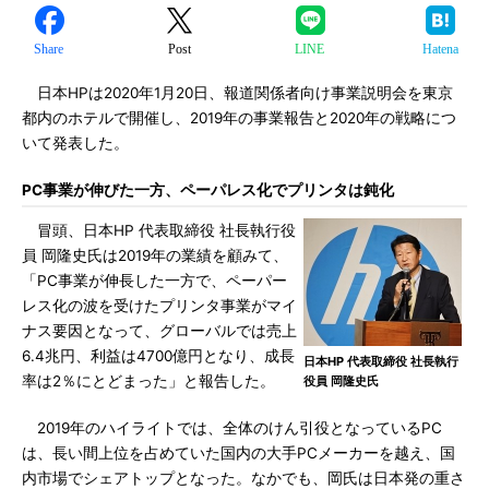
Share
Post
LINE
Hatena
日本HPは2020年1月20日、報道関係者向け事業説明会を東京
都内のホテルで開催し、2019年の事業報告と2020年の戦略につ
いて発表した。
PC事業が伸びた一方、ペーパレス化でプリンタは鈍化
冒頭、日本HP 代表取締役 社長執行役
員 岡隆史氏は2019年の業績を顧みて、
「PC事業が伸長した一方で、ペーパー
レス化の波を受けたプリンタ事業がマイ
ナス要因となって、グローバルでは売上
6.4兆円、利益は4700億円となり、成長
日本HP 代表取締役 社長執行
率は2％にとどまった」と報告した。
役員 岡隆史氏
2019年のハイライトでは、全体のけん引役となっているPC
は、長い間上位を占めていた国内の大手PCメーカーを越え、国
内市場でシェアトップとなった。なかでも、岡氏は日本発の重さ