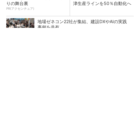
りの舞台裏
津生産ラインを50％自動化へ
PR(アクセンチュア)
地場ゼネコン22社が集結、建設DXやAIの実践
事例を共有
昇降機トップメーカーが技術の裏側公開 日本
オーチスが「大人の社会科見学」開催
熊本地震でドローン6社が災害支援、テラドロ
ーンやLiberawareらが出動