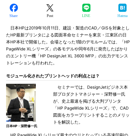
Share
Post
LINE
Hatena
日本HPは2019年10月11日、建設・製造のCAD／GISを対象とし
たHP最新プリンタによる図面革命セミナーを東京・江東区の日
本HP本社で開催した。会場となった1階のデモルームでは、「HP
PageWide XLシリーズ」の各モデルや同年6月に発売したばかり
のエントリー機「HP DesignJet XL 3600 MFP」の出力デモンス
トレーションも行われた。
モジュール化されたプリントヘッドの利点とは？
セミナーでは、DesignJetビジネス本
部プロダクトマネジャー・深野修一氏
が、史上最速を掲げる大判プリンタ
「HP PageWide XLシリーズ」で、CAD
図面をカラープリントすることのメリッ
トを解説した。
日本HP・深野修一氏
HP PageWide XLシリーズ最大のウリとなっている高速印刷の