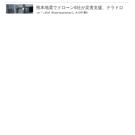
熊本地震でドローン6社が災害支援、テラドロ
ーンやLiberawareらが出動
鹿島が演算工房を子会社化 山岳トンネル工事
の建設ICTを内製化
大規模データセンターをモジュール型に 申請
／設計から施工まで約2年を目指す