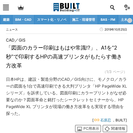
建築
BIM・CAD
スマート化・リノベ
施工・現場管理
BAS・FM
土木
ニュース
2019年10月25日
CAD／GIS
「図面のカラー印刷はもはや常識!?」、A1を“2
秒”で印刷するHPの高速プリンタがもたらす働き
方改革
（1/3 ページ）
日本HPは、建設・製造分野のCAD／GIS向けに、モノクロ／カラ
ーの図面を1台で高速印刷できる大判プリンタ「HP PageWide XL
シリーズ」を訴求している。図面印刷にカラープリントがなぜ必
要なのか？図面革命と銘打ったシークレットセミナーから、HP
PageWide XL プリンタが現場の働き方改革をも実現する理由を
探った。
[
石原忍
，BUILT]
PC用表示
関連情報