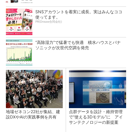
SNSアカウントを着実に成長。実はみんなココ
使ってます。
PR(Dreaw合同会社)
“高除湿力”で猛暑でも快適 積水ハウスとパナ
ソニックが次世代空調を発売
地場ゼネコン22社が集結、建
点群データを設計・維持管理
設DXやAIの実践事例を共有
で“使える3Dモデル”に アイ
サンテクノロジーの新提案