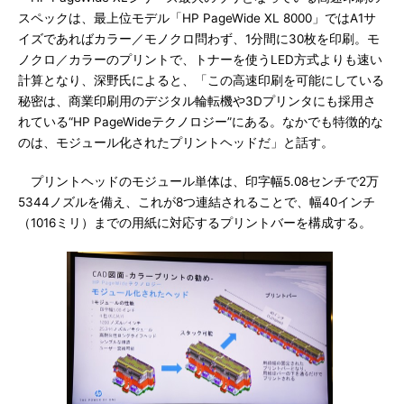
スペックは、最上位モデル「HP PageWide XL 8000」ではA1サ
イズであればカラー／モノクロ問わず、1分間に30枚を印刷。モ
ノクロ／カラーのプリントで、トナーを使うLED方式よりも速い
計算となり、深野氏によると、「この高速印刷を可能にしている
秘密は、商業印刷用のデジタル輪転機や3Dプリンタにも採用さ
れている“HP PageWideテクノロジー”にある。なかでも特徴的な
のは、モジュール化されたプリントヘッドだ」と話す。
プリントヘッドのモジュール単体は、印字幅5.08センチで2万
5344ノズルを備え、これが8つ連結されることで、幅40インチ
（1016ミリ）までの用紙に対応するプリントバーを構成する。