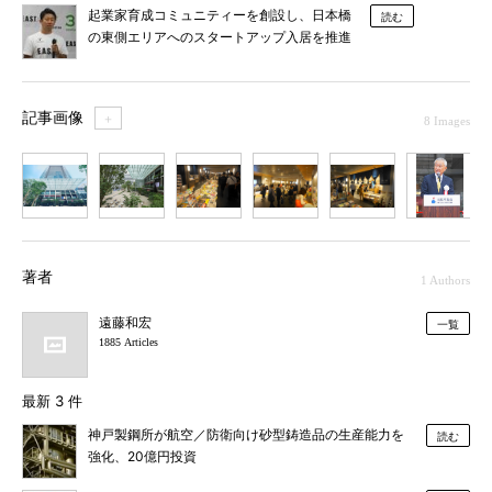
起業家育成コミュニティーを創設し、日本橋
読む
の東側エリアへのスタートアップ入居を推進
記事画像
＋
8 Images
1
2
3
4
5
6
7
著者
1 Authors
遠藤和宏
一覧
1885 Articles
最新 3 件
神戸製鋼所が航空／防衛向け砂型鋳造品の生産能力を
読む
強化、20億円投資