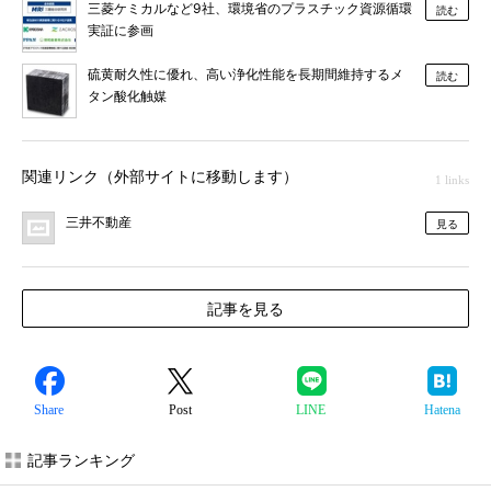
三菱ケミカルなど9社、環境省のプラスチック資源循環
読む
実証に参画
硫黄耐久性に優れ、高い浄化性能を長期間維持するメ
読む
タン酸化触媒
関連リンク（外部サイトに移動します）
1 links
三井不動産
見る
記事を見る
Share
Post
LINE
Hatena
記事ランキング