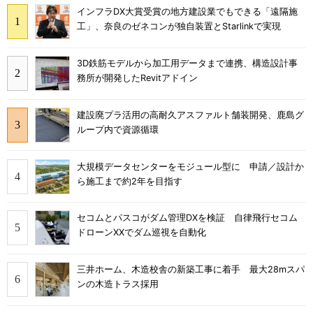
インフラDX大賞受賞の地方建設業でもできる「遠隔施
工」、奈良のゼネコンが独自装置とStarlinkで実現
3D鉄筋モデルから加工用データまで連携、構造設計事
務所が開発したRevitアドイン
建設廃プラ活用の高耐久アスファルト舗装開発、鹿島グ
ループ内で資源循環
大規模データセンターをモジュール型に 申請／設計か
ら施工まで約2年を目指す
セコムとパスコがダム管理DXを検証 自律飛行セコム
ドローンXXでダム巡視を自動化
三井ホーム、木造校舎の新築工事に着手 最大28mスパ
ンの木造トラス採用