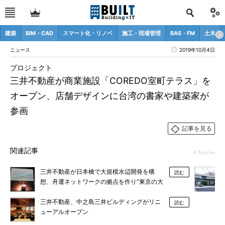
建築
BIM・CAD
スマート化・リノベ
施工・現場管理
BAS・FM
土木
ニュース
2019年10月4日
プロジェクト
三井不動産が商業施設「COREDO室町テラス」を
オープン、店舗デザインに台湾の書家や建築家が
参画
記事を見る
関連記事
4 Articles
三井不動産が日本橋で大規模水辺開発を構
読む
想、舟運ネットワークの拠点を作り“東京の大
動脈”を生む街へ
三井不動産、中之島三井ビルディングがリニ
読む
ューアルオープン