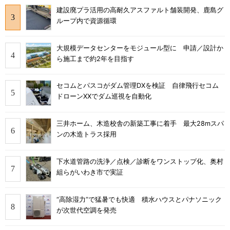
建設廃プラ活用の高耐久アスファルト舗装開発、鹿島グ
ループ内で資源循環
大規模データセンターをモジュール型に 申請／設計か
ら施工まで約2年を目指す
セコムとパスコがダム管理DXを検証 自律飛行セコム
ドローンXXでダム巡視を自動化
三井ホーム、木造校舎の新築工事に着手 最大28mスパ
ンの木造トラス採用
下水道管路の洗浄／点検／診断をワンストップ化、奥村
組らがいわき市で実証
“高除湿力”で猛暑でも快適 積水ハウスとパナソニック
が次世代空調を発売