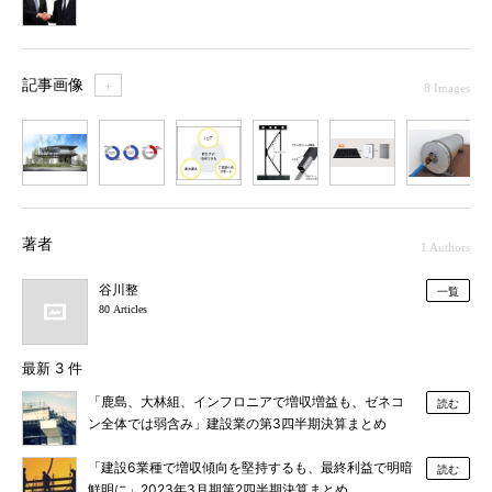
記事画像
＋
8 Images
1
2
3
4
5
6
7
著者
1 Authors
谷川整
一覧
80 Articles
最新 3 件
「鹿島、大林組、インフロニアで増収増益も、ゼネコ
読む
ン全体では弱含み」建設業の第3四半期決算まとめ
「建設6業種で増収傾向を堅持するも、最終利益で明暗
読む
鮮明に」2023年3月期第2四半期決算まとめ