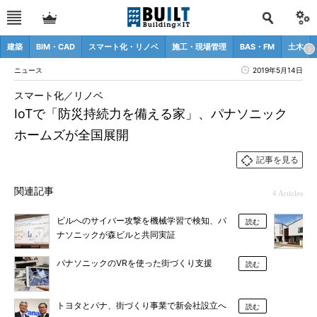
建築
BIM・CAD
スマート化・リノベ
施工・現場管理
BAS・FM
土木
ニュース
2019年5月14日
スマート化／リノベ
IoTで「防災持続力を備える家」、パナソニック
ホームズが全国展開
記事を見る
関連記事
4 Articles
ビルへのサイバー攻撃を機械学習で検知、パ
読む
ナソニックが森ビルと共同実証
パナソニックのVRを使った街づくり支援
読む
トヨタとパナ、街づくり事業で新会社設立へ
読む