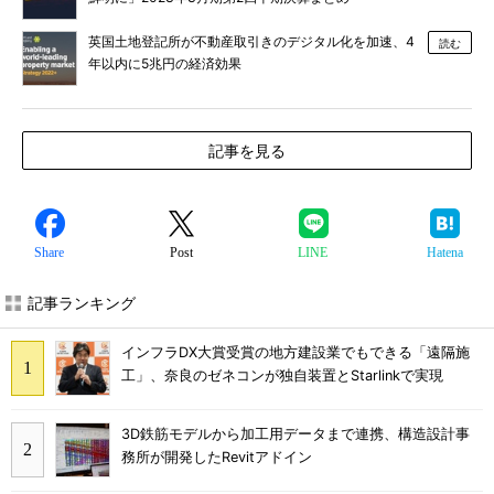
英国土地登記所が不動産取引きのデジタル化を加速、4
読む
年以内に5兆円の経済効果
記事を見る
Share
Post
LINE
Hatena
記事ランキング
インフラDX大賞受賞の地方建設業でもできる「遠隔施
工」、奈良のゼネコンが独自装置とStarlinkで実現
3D鉄筋モデルから加工用データまで連携、構造設計事
務所が開発したRevitアドイン