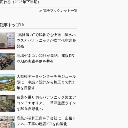
変わる（2025年下半期）
≫ 電子ブックレット一覧
記事トップ10
“高除湿力”で猛暑でも快適 積水ハ
ウスとパナソニックが次世代空調を
発売
地場ゼネコン22社が集結、建設DX
やAIの実践事例を共有
大規模データセンターをモジュール
型に 申請／設計から施工まで約2
年を目指す
猛暑を乗り切るパナソニック製エア
コン「エオリア」 草津生産ライン
を50％自動化へ
鹿島が演算工房を子会社に 山岳ト
ンネル工事の建設ICTを内製化