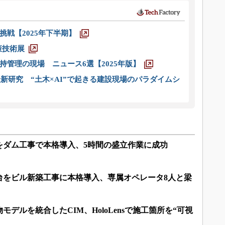
戦【2025年下半期】
策技術展
管理の現場 ニュース6選【2025年版】
新研究 “土木×AI”で起きる建設現場のパラダイムシ
をダム工事で本格導入、5時間の盛立作業に成功
台をビル新築工事に本格導入、専属オペレータ8人と梁
デルを統合したCIM、HoloLensで施工箇所を“可視