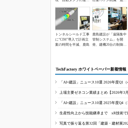
現 自動ダンプの運搬
出量73トン削減 鹿島
と荷下ろしで「現場の
建設
工...
トンネルシールド工事
鹿島建設が「遠隔集中
に“CIM”導入で計画立
管制システム」を開
案の時間を半減、鹿島
発、建機20台の制御と
遠隔操作を実現
TechFactory ホワイトペーパー新着情報
「AI×建設」ニュース10選 2026年度Q1（
上場主要ゼネコン業績まとめ【2026年3
「AI×建設」ニュース10選 2025年度Q4（
生産性向上から技能継承まで xR技術で
写真で振り返る第32回「建築・建材展20