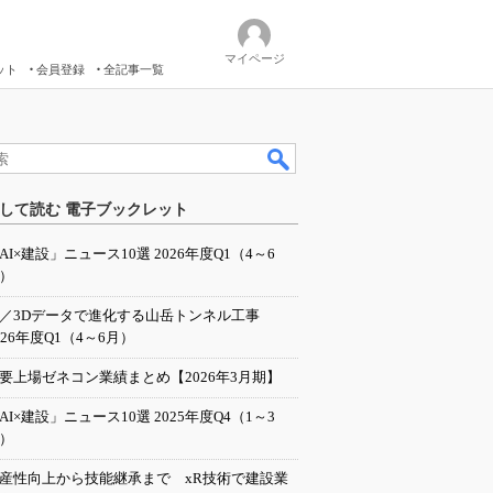
マイページ
ット
会員登録
全記事一覧
して読む 電子ブックレット
AI×建設」ニュース10選 2026年度Q1（4～6
）
I／3Dデータで進化する山岳トンネル工事
026年度Q1（4～6月）
要上場ゼネコン業績まとめ【2026年3月期】
AI×建設」ニュース10選 2025年度Q4（1～3
）
産性向上から技能継承まで xR技術で建設業