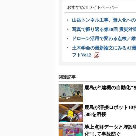
おすすめホワイトペーパー
山岳トンネル工事、無人化への挑
写真で振り返る第30回 震災対
ドローン活用で変わる点検／維持
土木学会の最新論文にみるAI最
フトVol.2
関連記事
鹿島が“建機の自動化”
鹿島が溶接ロボット10
588を溶接
地上点群データと埋設物モ
化”して事故防ぐ