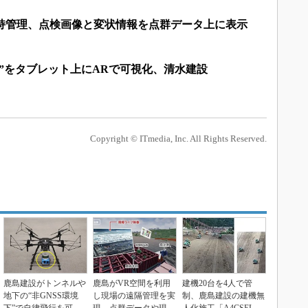
維持管理、点検画像と変状情報を点群データ上に表示
”をタブレット上にARで可視化、清水建設
Copyright © ITmedia, Inc. All Rights Reserved.
鹿島建設がトンネルや
鹿島がVR空間を利用
建機20台を4人で管
地下の“非GNSS環境
し現場の遠隔管理を実
制、鹿島建設の建機無