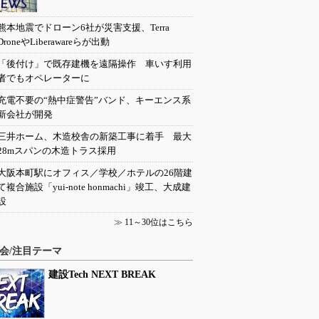
熊本地震でドローン6社が災害支援、Terra
DroneやLiberawareらが出動
「後付け」で既存建機を遠隔操作 車いす利用
者でもオペレーターに
充電不要の“熱中症警告”バンド、キーエンス系
新会社が開発
三井ホーム、木造校舎の新築工事に着手 最大
28mスパンの木造トラス採用
大阪本町駅にオフィス／学校／ホテルの26階建
て複合施設「yui-note honmachi」竣工、大成建
設
≫
11～30位はこちら
会/注目テーマ
建設Tech NEXT BREAK