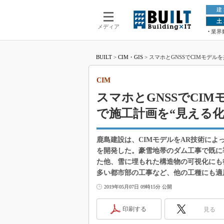
建
土
メディア
業界
BUILT
>
CIM・GIS
>
スマホとGNSSでCIMモデル
CIM
スマホとGNSSでCI
で施工計画を“見える化
鹿島建設は、CIMモデルをAR技術に
を開発した。豪雪地帯のダム工事で既に
た他、雪に埋もれた構造物の可視化にも
多い都市部の工事など、他の工種にも適
2019年05月07日 09時15分 公開
印刷する
見る