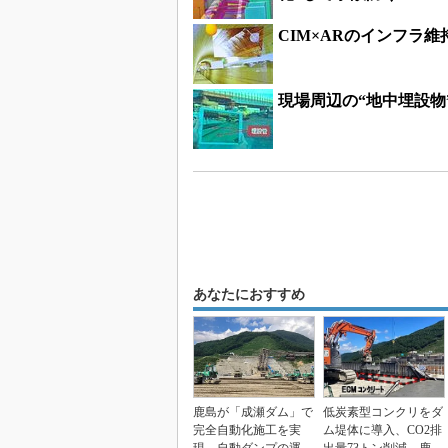
CIM×ARのインフラ
現場周辺の“地中埋設物
あなたにおすすめ
鹿島が「成瀬ダム」で
低炭素型コンクリをダ
完全自動化施工を実
ム堤体に導入、CO2排