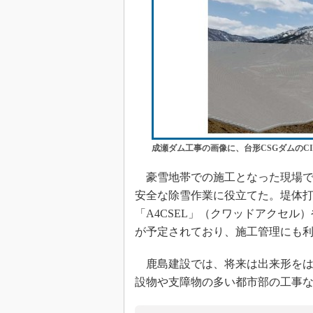
成瀬ダム工事の画像に、台形CSGダムのC
豪雪地帯での施工となった現場で
安全な除雪作業に役立てた。堤体打
「A4CSEL」（クワッドアクセ
が予定されており、施工管理にも
鹿島建設では、将来は出来形をは
設物や支障物の多い都市部の工事