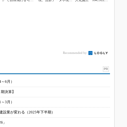
下”で自律飛行を可能
現、点群データや現場
人化施工「A4CSEL」
にするドローン開発
映像などを確認可能
を成瀬ダム堤体打...
Recommended by
PR
4～6月）
月期決算】
1～3月）
建設業が変わる（2025年下半期）
26」