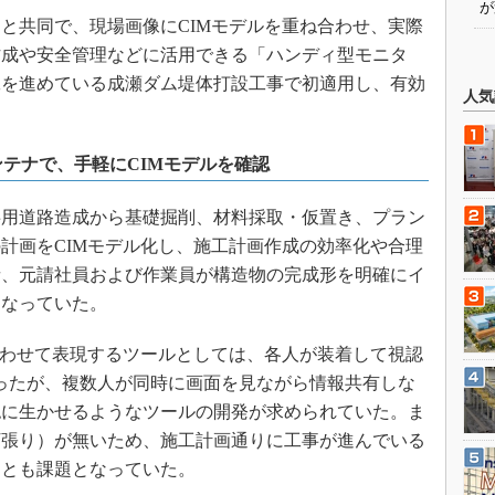
が
と共同で、現場画像にCIMモデルを重ね合わせ、実際
作成や安全管理などに活用できる「ハンディ型モニタ
工を進めている成瀬ダム堤体打設工事で初適用し、有効
人気
ンテナで、手軽にCIMモデルを確認
用道路造成から基礎掘削、材料採取・仮置き、プラン
計画をCIMモデル化し、施工計画作成の効率化や合理
者、元請社員および作業員が構造物の完成形を明確にイ
となっていた。
合わせて表現するツールとしては、各人が装着して視認
ったが、複数人が同時に画面を見ながら情報共有しな
認に生かせるようなツールの開発が求められていた。ま
丁張り）が無いため、施工計画通りに工事が進んでいる
ことも課題となっていた。