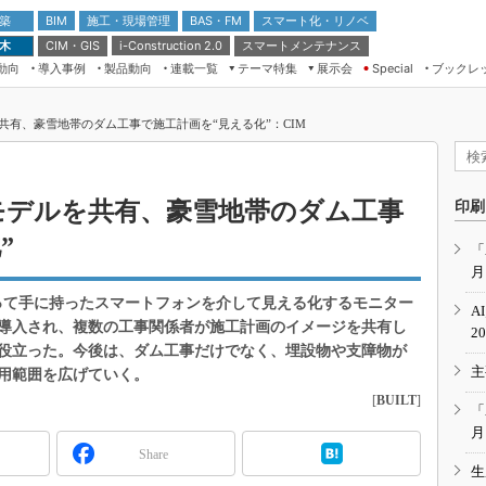
 築
施工・現場管理
BAS・FM
スマート化・リノベ
BIM
 木
CIM・GIS
スマートメンテナンス
i-Construction 2.0
動向
導入事例
製品動向
連載一覧
テーマ特集
展示会
ブックレ
Special
建設Tech NEXT BREAK
メンテナンス・レジリエンス
TOKYO2026
を共有、豪雪地帯のダム工事で施工計画を“見える化”：CIM
ドローンがもたらす建設業界の“ゲー
第8回 国際 建設・測量展
ムチェンジ” Ver.2.0
（CSPI2026）
脱3Kから新3Kへ導く建設×IT
第10回 JAPAN BUILD TOKYO－建
Mモデルを共有、豪雪地帯のダム工事
印刷
築・土木・不動産の先端技術展－
“Society5.0”時代のスマートビル
”
Japan Drone 2023
VR／ARが描くモノづくりのミライ
「
月
メンテナンス・レジリエンスOSAKA
2020
よって手に持ったスマートフォンを介して見える化するモニター
A
日本 ものづくりワールド 2020
導入され、複数の工事関係者が施工計画のイメージを共有し
2
役立った。今後は、ダム工事だけでなく、埋設物や支障物が
メンテナンス・レジリエンスTOKYO
主
2019
用範囲を広げていく。
[
BUILT
]
IGAS2018
「
月
Share
生