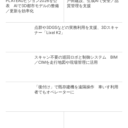
PLATEAUビジョン2026を公
戸田建設、生成AIで安全／品
表 AIで3D都市モデルの整備
質管理を支援
／更新を効率化
点群や3DGSなどの実務利用を支援、3Dスキャ
ナー「Lixel K2」
スキャン不要の巡回ロボと制御システム BIM
／CIMを走行地図や現場管理に活用
「後付け」で既存建機を遠隔操作 車いす利用
者でもオペレーターに