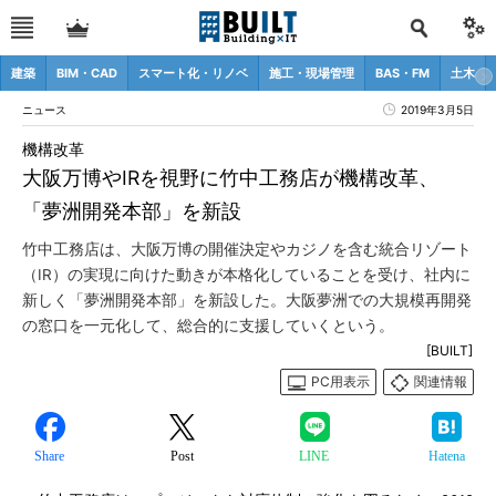
建築
BIM・CAD
スマート化・リノベ
施工・現場管理
BAS・FM
土木
ニュース
2019年3月5日
機構改革
大阪万博やIRを視野に竹中工務店が機構改革、
「夢洲開発本部」を新設
竹中工務店は、大阪万博の開催決定やカジノを含む統合リゾート
（IR）の実現に向けた動きが本格化していることを受け、社内に
新しく「夢洲開発本部」を新設した。大阪夢洲での大規模再開発
の窓口を一元化して、総合的に支援していくという。
[BUILT]
PC用表示
関連情報
Share
Post
LINE
Hatena