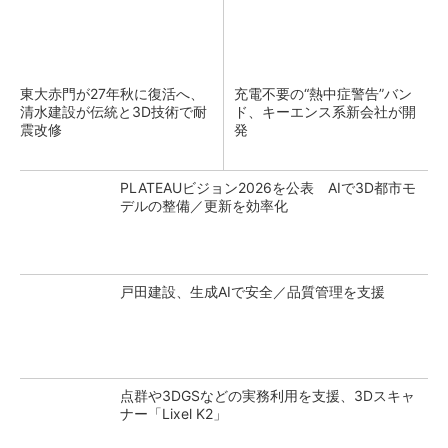
東大赤門が27年秋に復活へ、
充電不要の“熱中症警告”バン
清水建設が伝統と3D技術で耐
ド、キーエンス系新会社が開
震改修
発
PLATEAUビジョン2026を公表 AIで3D都市モ
デルの整備／更新を効率化
戸田建設、生成AIで安全／品質管理を支援
点群や3DGSなどの実務利用を支援、3Dスキャ
ナー「Lixel K2」