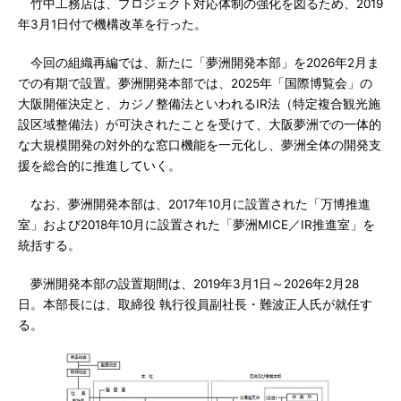
竹中工務店は、プロジェクト対応体制の強化を図るため、2019
年3月1日付で機構改革を行った。
今回の組織再編では、新たに「夢洲開発本部」を2026年2月ま
での有期で設置。夢洲開発本部では、2025年「国際博覧会」の
大阪開催決定と、カジノ整備法といわれるIR法（特定複合観光施
設区域整備法）が可決されたことを受けて、大阪夢洲での一体的
な大規模開発の対外的な窓口機能を一元化し、夢洲全体の開発支
援を総合的に推進していく。
なお、夢洲開発本部は、2017年10月に設置された「万博推進
室」および2018年10月に設置された「夢洲MICE／IR推進室」を
統括する。
夢洲開発本部の設置期間は、2019年3月1日～2026年2月28
日。本部長には、取締役 執行役員副社長・難波正人氏が就任す
る。