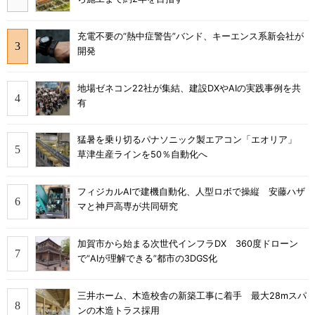
充電不要の“熱中症警告”バンド、キーエンス系新会社が
開発
地場ゼネコン22社が集結、建設DXやAIの実践事例を共
有
猛暑を乗り切るパナソニック製エアコン「エオリア」
草津生産ラインを50％自動化へ
フィジカルAIで建機自動化、人型ロボで操縦 安藤ハザ
マと神戸高専が共同研究
加賀市から始まる次世代インフラDX 360度ドローン
で“AIが理解できる”都市の3DGS化
三井ホーム、木造校舎の新築工事に着手 最大28mスパ
ンの木造トラス採用