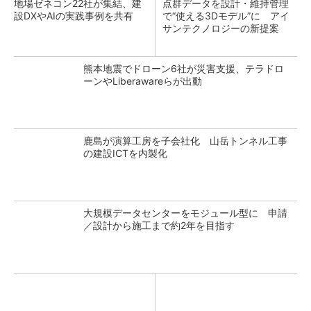
地場ゼネコン22社が集結、建
点群データを設計・維持管理
設DXやAIの実践事例を共有
で“使える3Dモデル”に アイ
サンテクノロジーの新提案
熊本地震でドローン6社が災害支援、テラドロ
ーンやLiberawareらが出動
鹿島が演算工房を子会社化 山岳トンネル工事
の建設ICTを内製化
大規模データセンターをモジュール型に 申請
／設計から施工まで約2年を目指す