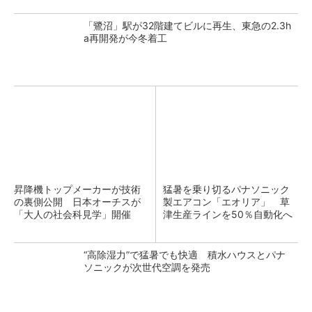
「鷺沼」駅が32階建てビルに再生、東急の2.3h
a再開発が今冬着工
昇降機トップメーカーが技術
猛暑を乗り切るパナソニック
の裏側公開 日本オーチスが
製エアコン「エオリア」 草
「大人の社会科見学」開催
津生産ラインを50％自動化へ
“高除湿力”で猛暑でも快適 積水ハウスとパナ
ソニックが次世代空調を発売