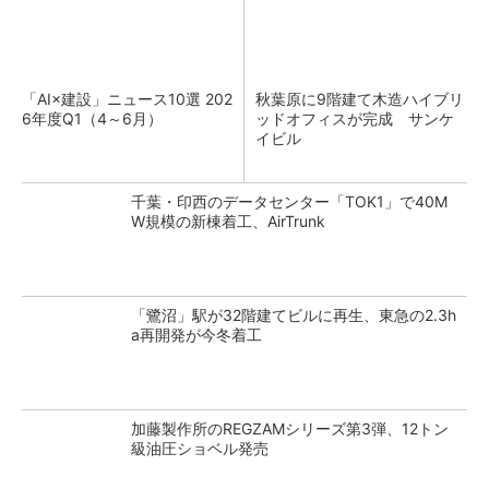
「AI×建設」ニュース10選 202
秋葉原に9階建て木造ハイブリ
6年度Q1（4～6月）
ッドオフィスが完成 サンケ
イビル
千葉・印西のデータセンター「TOK1」で40M
W規模の新棟着工、AirTrunk
「鷺沼」駅が32階建てビルに再生、東急の2.3h
a再開発が今冬着工
加藤製作所のREGZAMシリーズ第3弾、12トン
級油圧ショベル発売