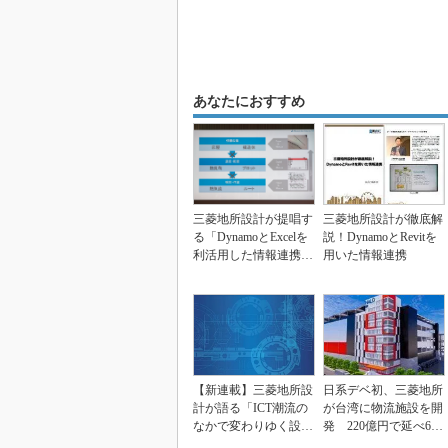
あなたにおすすめ
三菱地所設計が提唱す
三菱地所設計が徹底解
る「DynamoとExcelを
説！DynamoとRevitを
利活用した情報連携の
用いた情報連携
ススメ」
【新連載】三菱地所設
日系デベ初、三菱地所
計が語る「ICT潮流の
が台湾に物流施設を開
なかで変わりゆく設計
発 220億円で延べ6.4
の現場」
万m2の規模