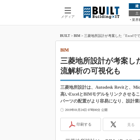
建
土
メディア
業界
BUILT
>
BIM
>
三菱地所設計が考案した「Excelで
BIM
三菱地所設計が考案した「
流解析の可視化も
三菱地所設計は、Autodesk Revitと、
高いExcelとBIMモデルをリンクさせ
パーツの配置がより容易になり、設計業
2019年01月24日 07時00分 公開
印刷する
見る