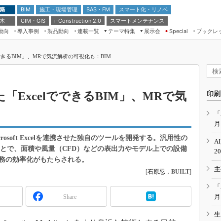
 築
施工・現場管理
BAS・FM
スマート化・リノベ
BIM
 木
CIM・GIS
スマートメンテナンス
i-Construction 2.0
動向
導入事例
製品動向
連載一覧
テーマ特集
展示会
ブックレ
Special
建設Tech NEXT BREAK
メンテナンス・レジリエンス
TOKYO2026
できるBIM」、MRで気流解析の可視化も：BIM
ドローンがもたらす建設業界の“ゲー
第8回 国際 建設・測量展
ムチェンジ” Ver.2.0
（CSPI2026）
脱3Kから新3Kへ導く建設×IT
第10回 JAPAN BUILD TOKYO－建
ExcelでできるBIM」、MRで気
印刷
築・土木・不動産の先端技術展－
“Society5.0”時代のスマートビル
Japan Drone 2023
VR／ARが描くモノづくりのミライ
「
月
メンテナンス・レジリエンスOSAKA
2020
Microsoft Excelを連携させた独自のツールを開発する。汎用性の
A
日本 ものづくりワールド 2020
ることで、面積や風量（CFD）などの表出力やモデル上での設備
2
務の効率化がもたらされる。
メンテナンス・レジリエンスTOKYO
主
2019
[
石原忍
，
BUILT
]
IGAS2018
「
月
Share
生