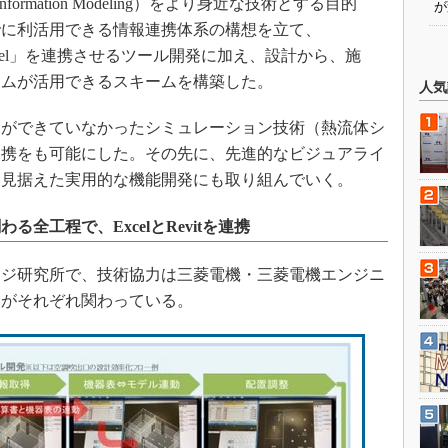
nformation Modeling）をより身近な技術とする目的
が
でに利活用できる情報連携体系の構想を立て、
osoft Excel」を連携させるツール開発に加え、設計から、施
テムが活用できるスキームを構築した。
人気
ができていなかったシミュレーション技術（熱流体シ
連携をも可能にした。その先に、先進的なビジュアライ
を見据えた実用的な機能開発にも取り組んでいく。
全工程で、ExcelとRevitを連携
ジ研究所で、技術協力は三菱電機・三菱電機エンジニ
ンがそれぞれ関わっている。