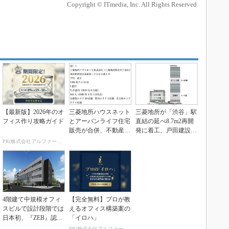
Copyright © ITmedia, Inc. All Rights Reserved.
【最新版】2026年のオ
三菱地所ハウスネット
三菱地所が「渋谷」駅
フィス作り攻略ガイド
とアーバンライフ住宅
直結の延べ8.7m2再開
販売が合併、不動産事
発に着工、戸田建設ら
業を強化
の施工で2027...
PR(株式会社アルファーテクノ)
4階建て中規模オフィ
【完全無料】プロが教
スビルで設計段階では
えるオフィス構築案の
日本初、『ZEB』認証
「イロハ」
を取得できた要因と...
PR(株式会社アルファーテクノ)