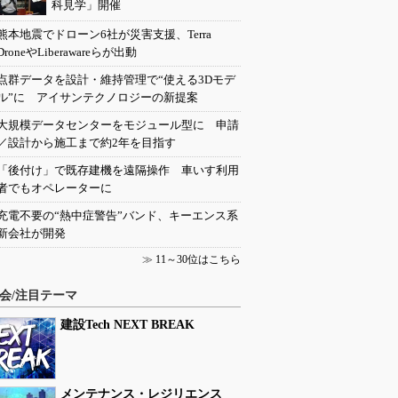
科見学」開催
熊本地震でドローン6社が災害支援、Terra
DroneやLiberawareらが出動
点群データを設計・維持管理で“使える3Dモデ
ル”に アイサンテクノロジーの新提案
大規模データセンターをモジュール型に 申請
／設計から施工まで約2年を目指す
「後付け」で既存建機を遠隔操作 車いす利用
者でもオペレーターに
充電不要の“熱中症警告”バンド、キーエンス系
新会社が開発
≫
11～30位はこちら
会/注目テーマ
建設Tech NEXT BREAK
メンテナンス・レジリエンス