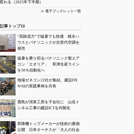
変わる（2025年下半期）
≫ 電子ブックレット一覧
記事トップ10
“高除湿力”で猛暑でも快適 積水ハ
ウスとパナソニックが次世代空調を
発売
猛暑を乗り切るパナソニック製エア
コン「エオリア」 草津生産ライン
を50％自動化へ
地場ゼネコン22社が集結、建設DX
やAIの実践事例を共有
鹿島が演算工房を子会社に 山岳ト
ンネル工事の建設ICTを内製化
昇降機トップメーカーが技術の裏側
公開 日本オーチスが「大人の社会