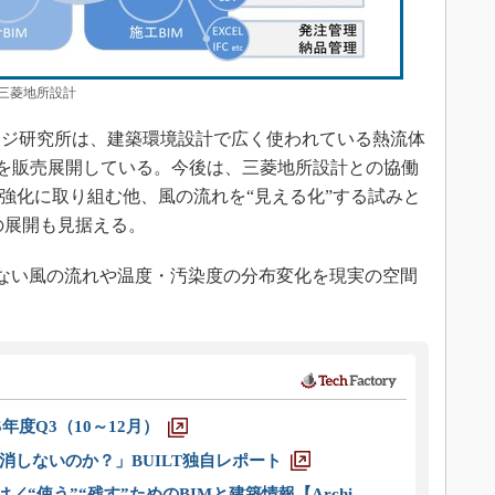
三菱地所設計
ジ研究所は、建築環境設計で広く使われている熱流体
ner」を販売展開している。今後は、三菱地所設計との協働
携強化に取り組む他、風の流れを“見える化”する試みと
術への展開も見据える。
ない風の流れや温度・汚染度の分布変化を現実の空間
。
5年度Q3（10～12月）
消しないのか？」BUILT独自レポート
／“使う”“残す”ためのBIMと建築情報【Archi