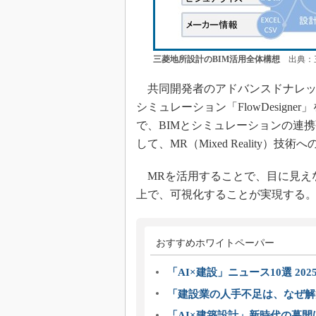
三菱地所設計のBIM活用全体構想
出典：
共同開発者のアドバンスドナレッ
シミュレーション「FlowDesig
で、BIMとシミュレーションの連
して、MR（Mixed Reality）技
MRを活用することで、目に見え
上で、可視化することが実現する
おすすめホワイトペーパー
「AI×建設」ニュース10選 202
「建設業の人手不足は、なぜ解
「AI×建築設計」新時代の幕開け