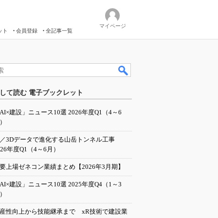
マイページ
ット
会員登録
全記事一覧
して読む 電子ブックレット
AI×建設」ニュース10選 2026年度Q1（4～6
）
I／3Dデータで進化する山岳トンネル工事
026年度Q1（4～6月）
要上場ゼネコン業績まとめ【2026年3月期】
AI×建設」ニュース10選 2025年度Q4（1～3
）
産性向上から技能継承まで xR技術で建設業