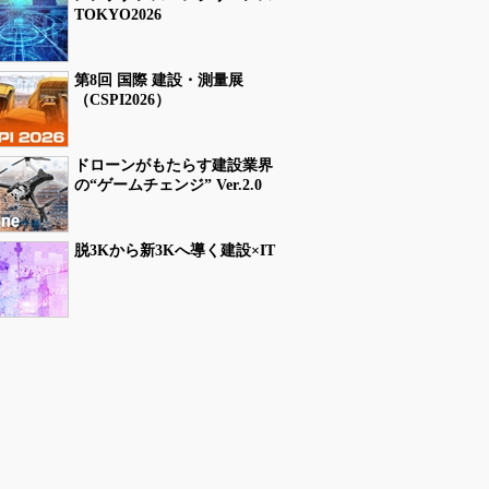
TOKYO2026
第8回 国際 建設・測量展
（CSPI2026）
ドローンがもたらす建設業界
の“ゲームチェンジ” Ver.2.0
脱3Kから新3Kへ導く建設×IT